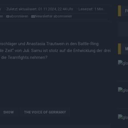
y
· Zuletzt aktualisiert: 01.11.2024, 22:44 Uhr
· Lesezeit: 1 Min.
F
en
abonnieren
Newsletter abonnieren
nschläger und Anastasia Trautwein in den Battle-Ring.
M
Zeit“ von Juli. Samu ist stolz auf die Entwicklung der drei
in die Teamfights nehmen?
SHOW
THE VOICE OF GERMANY