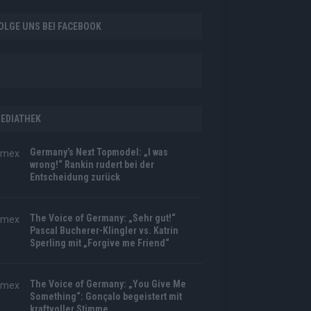
OLGE UNS BEI FACEBOOK
EDIATHEK
Germany’s Next Topmodel: „I was
wrong!“ Rankin rudert bei der
Entscheidung zurück
The Voice of Germany: „Sehr gut!“
Pascal Bucherer-Klingler vs. Katrin
Sperling mit „Forgive me Friend“
The Voice of Germany: „You Give Me
Something“: Gonçalo begeistert mit
kraftvoller Stimme