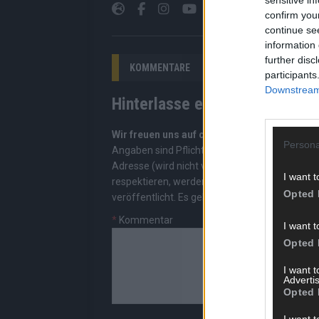
confirm you
continue se
information 
further disc
KOMMENTARE
participants
Downstream 
Hinterlasse einen Kommentar
Wir freuen uns auf deinen Beitrag!
Diskutiere
Persona
Angaben sind Pflichtfelder. Bitte nutze deine
Adresse (wird nicht veröffentlicht). Wir prüf
I want t
respektieren, werden freigeschaltet; Hassred
Opted 
veröffentlicht. Es gelten unsere
Datenschutzv
*
Kommentar
I want t
Opted 
I want 
Advertis
Opted 
I want t