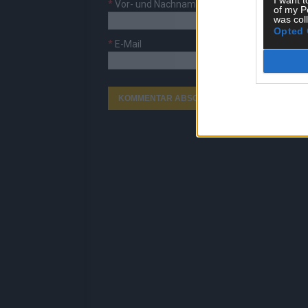
*
Vor- und Nachname
of my P
was col
Opted 
*
E-Mail