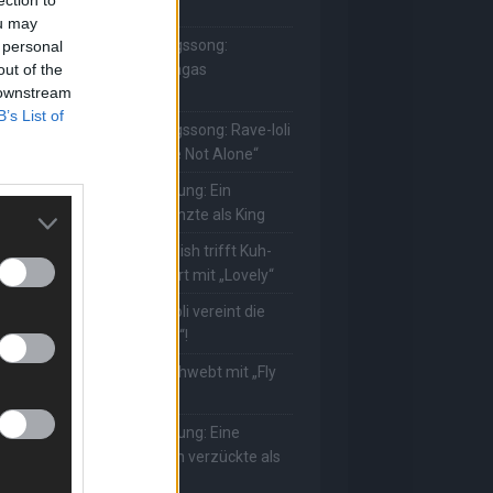
ie Herzen gesungen
ou may
he Masked Singer: Lieblingssong:
 personal
out of the
uuhnika kehrt mit Lady Gagas
 downstream
Abracadabra“ zurück
B’s List of
he Masked Singer: Lieblingssong: Rave-Ioli
erührt erneut mit „You Are Not Alone“
he Masked Singer: Enthüllung: Ein
eutscher Schauspieler glänzte als King
he Masked Singer: Billie Eilish trifft Kuh-
ower! Muuhnika verzaubert mit „Lovely“
he Masked Singer: Rave-Ioli vereint die
elt mit „We Are The World“!
he Masked Singer: King schwebt mit „Fly
e To The Moon“!
he Masked Singer: Enthüllung: Eine
sterreichische Moderatorin verzückte als
ggi