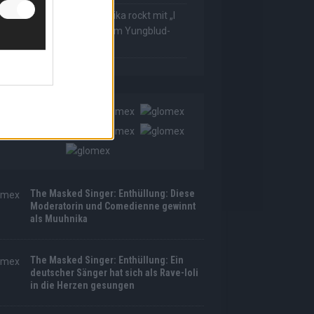
he Masked Singer: Muuhnika rockt mit „I
as Made For Loving You“ im Yungblud-
tyle!
The Masked Singer: Enthüllung: Diese
Moderatorin und Comedienne gewinnt
als Muuhnika
The Masked Singer: Enthüllung: Ein
deutscher Sänger hat sich als Rave-Ioli
in die Herzen gesungen