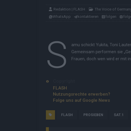
Redaktion | FLASH
The Voice of German
WhatsApp
kontaktieren
folgen
folg
S
amu schickt Yukita, Toni Laute
Gemeinsam performen sie „Geile 
Frauen, doch wen wird er mit 
Copyright
FLASH
Nutzungsrechte erwerben?
Folge uns auf Google News
FLASH
PROSIEBEN
SAT.1