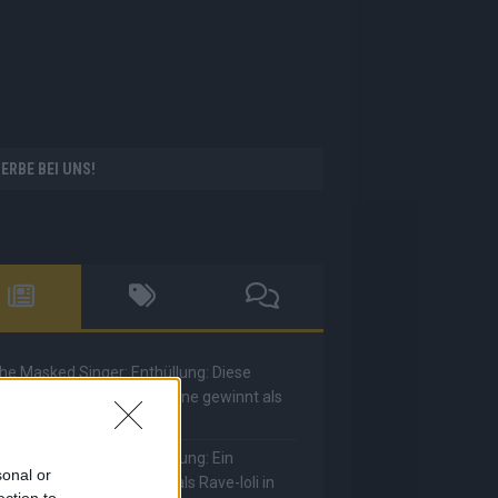
ERBE BEI UNS!
he Masked Singer: Enthüllung: Diese
oderatorin und Comedienne gewinnt als
uuhnika
he Masked Singer: Enthüllung: Ein
sonal or
eutscher Sänger hat sich als Rave-Ioli in
ection to