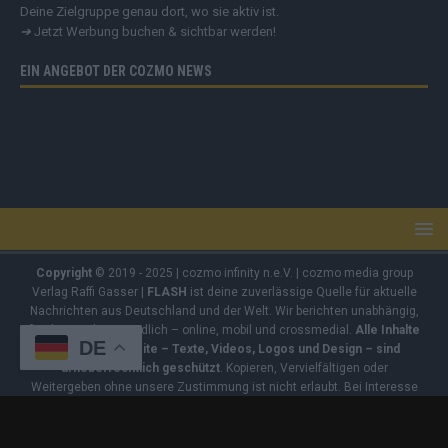
Deine Zielgruppe genau dort, wo sie aktiv ist.
➔
Jetzt Werbung buchen & sichtbar werden!
EIN ANGEBOT DER COZMO NEWS
Copyright
© 2019 - 2025 | cozmo infinity n.e.V. | cozmo media group
Verlag Raffi Gasser |
FLASH
ist deine zuverlässige Quelle für aktuelle
Nachrichten aus Deutschland und der Welt. Wir berichten unabhängig,
fundiert und verständlich – online, mobil und crossmedial.
Alle Inhalte
DE
auf dieser Website – Texte, Videos, Logos und Design – sind
urheberrechtlich geschützt
. Kopieren, Vervielfältigen oder
Weitergeben ohne unsere Zustimmung ist nicht erlaubt. Bei Interesse
an einer Nutzung wende dich bitte an unsere Redaktion. Einige Artikel
enthalten Affiliate-Links oder Anzeige-Links (z. B. farblich markiert oder
unterstrichen). Wenn du darüber ein Produkt kaufst, erhalten wir eine