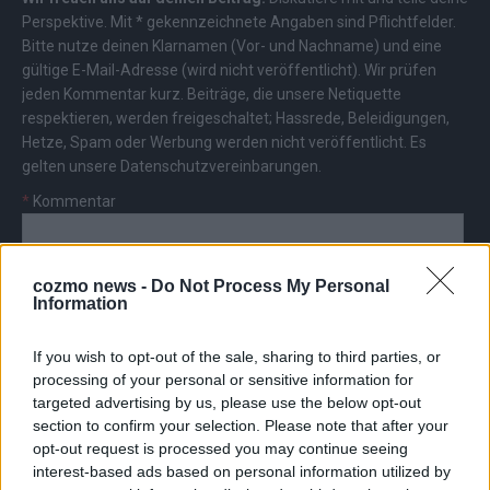
Perspektive. Mit * gekennzeichnete Angaben sind Pflichtfelder.
Bitte nutze deinen Klarnamen (Vor- und Nachname) und eine
gültige E-Mail-Adresse (wird nicht veröffentlicht). Wir prüfen
jeden Kommentar kurz. Beiträge, die unsere
Netiquette
respektieren, werden freigeschaltet; Hassrede, Beleidigungen,
Hetze, Spam oder Werbung werden nicht veröffentlicht. Es
gelten unsere
Datenschutzvereinbarungen
.
*
Kommentar
cozmo news -
Do Not Process My Personal
Information
If you wish to opt-out of the sale, sharing to third parties, or
*
Vor- und Nachname
processing of your personal or sensitive information for
targeted advertising by us, please use the below opt-out
*
E-Mail
section to confirm your selection. Please note that after your
opt-out request is processed you may continue seeing
interest-based ads based on personal information utilized by