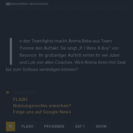
Newsletter abonnieren
I
n den Teamfights macht Anima Beka aus Team
Yvonne den Auftakt. Sie singt „If I Were A Boy“ von
Beyoncé. Ihr großartiger Auftritt erntet ihr viel Jubel
und Lob von allen Coaches. Wird Anima ihren Hot Seat
bis zum Schluss verteidigen können?
Copyright
FLASH
Nutzungsrechte erwerben?
Folge uns auf Google News
FLASH
PROSIEBEN
SAT.1
SHOW