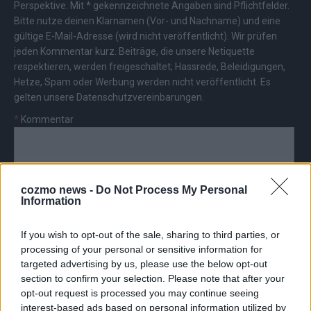
Perspektive. Mit * gekennzeichnete Angaben sind Pflichtfelder.
Bitte nutze deinen Klarnamen (Vor- und Nachname) und eine
gültige E-Mail-Adresse (wird nicht veröffentlicht). Wir prüfen
jeden Kommentar kurz. Beiträge, die unsere
Netiquette
respektieren, werden freigeschaltet; Hassrede, Beleidigungen,
Hetze, Spam oder Werbung werden nicht veröffentlicht. Es
gelten unsere
Datenschutzvereinbarungen
.
*
Kommentar
cozmo news -
Do Not Process My Personal
Information
*
Vor- und Nachname
If you wish to opt-out of the sale, sharing to third parties, or
processing of your personal or sensitive information for
*
E-Mail
targeted advertising by us, please use the below opt-out
section to confirm your selection. Please note that after your
opt-out request is processed you may continue seeing
interest-based ads based on personal information utilized by