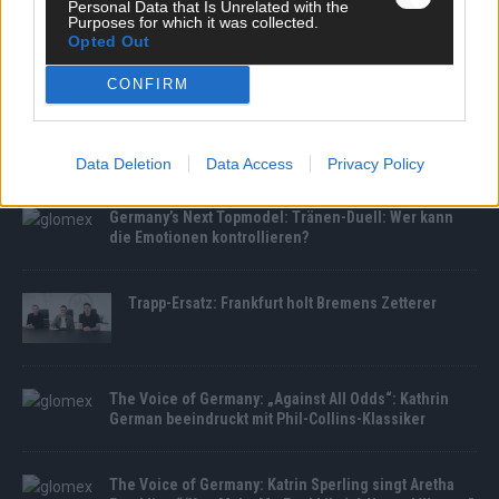
Personal Data that Is Unrelated with the
Purposes for which it was collected.
Opted Out
MEDIATHEK
CONFIRM
Germany’s Next Topmodel: Tipps von der Konkurrenz:
Kann Anfänger Niklas mit Aldin mithalten?
Data Deletion
Data Access
Privacy Policy
Germany’s Next Topmodel: Tränen-Duell: Wer kann
die Emotionen kontrollieren?
Trapp-Ersatz: Frankfurt holt Bremens Zetterer
The Voice of Germany: „Against All Odds“: Kathrin
German beeindruckt mit Phil-Collins-Klassiker
The Voice of Germany: Katrin Sperling singt Aretha