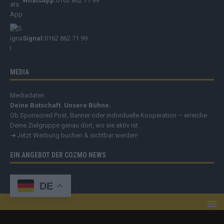
WhatsApp:
0162 862 71 99
Signal:
0162 862 71 99
MEDIA
Mediadaten
Deine Botschaft. Unsere Bühne.
Ob Sponsored Post, Banner oder individuelle Kooperation – erreiche
Deine Zielgruppe genau dort, wo sie aktiv ist.
➔
Jetzt Werbung buchen & sichtbar werden!
EIN ANGEBOT DER COZMO NEWS
DE