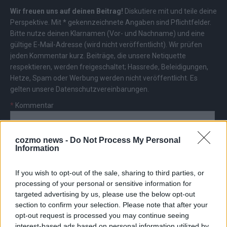
Wir freuen uns auf deinen Beitrag!
Diskutiere mit und teile deine
Perspektive. Mit * gekennzeichnete Angaben sind Pflichtfelder.
Bitte nutze deinen Klarnamen (Vor- und Nachname) und eine
gültige E-Mail-Adresse (wird nicht veröffentlicht). Wir prüfen
jeden Kommentar kurz. Beiträge, die unsere
Netiquette
respektieren, werden freigeschaltet; Hassrede, Beleidigungen,
Hetze, Spam oder Werbung werden nicht veröffentlicht. Es
gelten unsere
Datenschutzvereinbarungen
.
*
Kommentar
cozmo news -
Do Not Process My Personal
Information
If you wish to opt-out of the sale, sharing to third parties, or
*
Vor- und Nachname
processing of your personal or sensitive information for
targeted advertising by us, please use the below opt-out
section to confirm your selection. Please note that after your
*
E-Mail
opt-out request is processed you may continue seeing
interest-based ads based on personal information utilized by