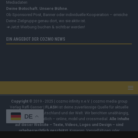
Mediadaten
Deine Botschaft. Unsere Bühne.
Ob Sponsored Post, Banner oder individuelle Kooperation – erreiche
Deine Zielgruppe genau dort, wo sie aktiv ist.
➔
Jetzt Werbung buchen & sichtbar werden!
EIN ANGEBOT DER COZMO NEWS
Copyright
© 2019 - 2025 | cozmo infinity n.e.V. | cozmo media group
Verlag Raffi Gasser |
FLASH
ist deine zuverlässige Quelle für aktuelle
Nachrichten aus Deutschland und der Welt. Wir berichten unabhängig,
DE
fundiert und verständlich – online, mobil und crossmedial.
Alle Inhalte
auf dieser Website – Texte, Videos, Logos und Design – sind
urheberrechtlich geschützt
. Kopieren, Vervielfältigen oder
Weitergeben ohne unsere Zustimmung ist nicht erlaubt. Bei Interesse