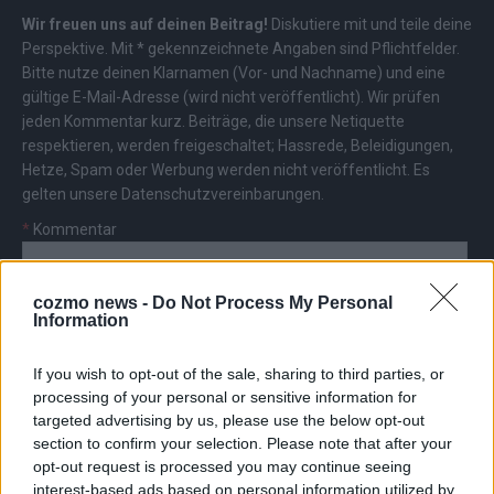
Wir freuen uns auf deinen Beitrag!
Diskutiere mit und teile deine
Perspektive. Mit * gekennzeichnete Angaben sind Pflichtfelder.
Bitte nutze deinen Klarnamen (Vor- und Nachname) und eine
gültige E-Mail-Adresse (wird nicht veröffentlicht). Wir prüfen
jeden Kommentar kurz. Beiträge, die unsere
Netiquette
respektieren, werden freigeschaltet; Hassrede, Beleidigungen,
Hetze, Spam oder Werbung werden nicht veröffentlicht. Es
gelten unsere
Datenschutzvereinbarungen
.
*
Kommentar
cozmo news -
Do Not Process My Personal
Information
If you wish to opt-out of the sale, sharing to third parties, or
*
Vor- und Nachname
processing of your personal or sensitive information for
targeted advertising by us, please use the below opt-out
section to confirm your selection. Please note that after your
*
E-Mail
opt-out request is processed you may continue seeing
interest-based ads based on personal information utilized by