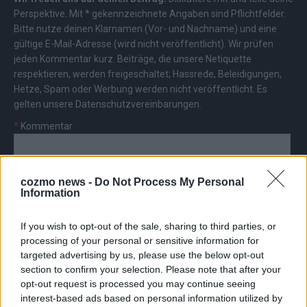
Perspektive. Mit * gekennzeichnete Angaben sind Pflichtfelder.
Bitte nutze deinen Klarnamen (Vor- und Nachname) und eine
gültige E-Mail-Adresse (wird nicht veröffentlicht). Wir prüfen
jeden Kommentar kurz. Beiträge, die unsere
Netiquette
respektieren, werden freigeschaltet; Hassrede, Beleidigungen,
Hetze, Spam oder Werbung werden nicht veröffentlicht. Es
gelten unsere
Datenschutzvereinbarungen
.
*
Kommentar
cozmo news -
Do Not Process My Personal
Information
*
Vor- und Nachname
If you wish to opt-out of the sale, sharing to third parties, or
processing of your personal or sensitive information for
targeted advertising by us, please use the below opt-out
*
E-Mail
section to confirm your selection. Please note that after your
opt-out request is processed you may continue seeing
interest-based ads based on personal information utilized by