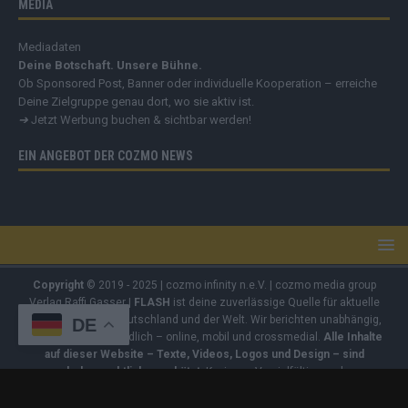
MEDIA
Mediadaten
Deine Botschaft. Unsere Bühne.
Ob Sponsored Post, Banner oder individuelle Kooperation – erreiche
Deine Zielgruppe genau dort, wo sie aktiv ist.
➔
Jetzt Werbung buchen & sichtbar werden!
EIN ANGEBOT DER COZMO NEWS
Copyright
© 2019 - 2025 | cozmo infinity n.e.V. | cozmo media group
Verlag Raffi Gasser |
FLASH
ist deine zuverlässige Quelle für aktuelle
Nachrichten aus Deutschland und der Welt. Wir berichten unabhängig,
DE
fundiert und verständlich – online, mobil und crossmedial.
Alle Inhalte
auf dieser Website – Texte, Videos, Logos und Design – sind
urheberrechtlich geschützt
. Kopieren, Vervielfältigen oder
Weitergeben ohne unsere Zustimmung ist nicht erlaubt. Bei Interesse
an einer Nutzung wende dich bitte an unsere Redaktion. Einige Artikel