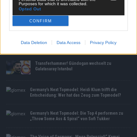
Purposes for which it was collected.
Opted Out
CONFIRM
MEDIATHEK
Germany’s Next Topmodel: Dicke Luft kurz vor Show-
Data Deletion
Data Access
Privacy Policy
Beginn: Kandidatin ruiniert Mares Kleid
Transferhammer! Gündogan wechselt zu
Galatasaray Istanbul
Germany’s Next Topmodel: Heidi Klum trifft die
Entscheidung: Wer hat das Zeug zum Topmodel?
Germany’s Next Topmodel: Die Top 4 performen zu
„Throw Some Ass & Spiral“ von Sofi Tukker
The Voice of Germany: „Mega Potenzial!“ Kamai