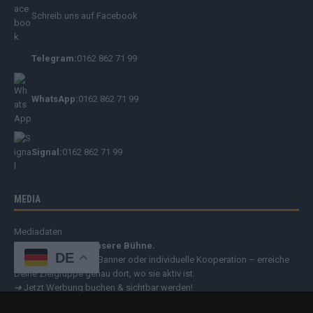
Schreib uns auf Facebook
Telegram:
0162 862 71 99
WhatsApp:
0162 862 71 99
Signal:
0162 862 71 99
MEDIA
Mediadaten
Deine Botschaft. Unsere Bühne.
DE
Ob Sponsored Post, Banner oder individuelle Kooperation – erreiche
Deine Zielgruppe genau dort, wo sie aktiv ist.
➔
Jetzt Werbung buchen & sichtbar werden!