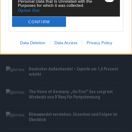
Personal Data that Is Unrelated with the
Purposes for which it was collected.
Opted Out
CONFIRM
MEDIATHEK
Data Deletion
Data Access
Privacy Policy
Herzinfarkt: Diese Symptome sind Warnzeichen
Deutscher Außenhandel – Exporte um 1,6 Prozent
erhöht
The Voice of Germany: „On Fire!“ Ees sorgt mit
Afrobeats von D’Banj für Partystimmung
Klimawandel verstehen: Ursachen und Folgen im
Überblick