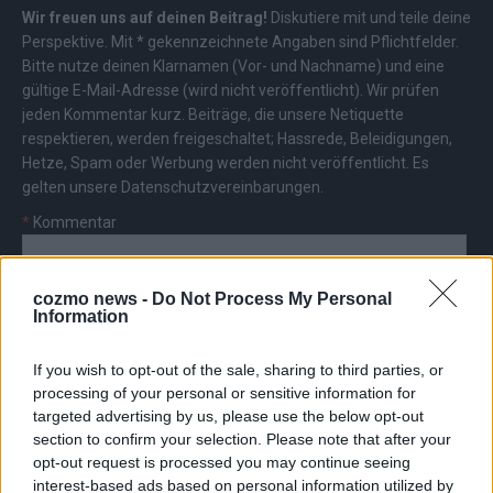
Wir freuen uns auf deinen Beitrag!
Diskutiere mit und teile deine
Perspektive. Mit * gekennzeichnete Angaben sind Pflichtfelder.
Bitte nutze deinen Klarnamen (Vor- und Nachname) und eine
gültige E-Mail-Adresse (wird nicht veröffentlicht). Wir prüfen
jeden Kommentar kurz. Beiträge, die unsere
Netiquette
respektieren, werden freigeschaltet; Hassrede, Beleidigungen,
Hetze, Spam oder Werbung werden nicht veröffentlicht. Es
gelten unsere
Datenschutzvereinbarungen
.
*
Kommentar
cozmo news -
Do Not Process My Personal
Information
If you wish to opt-out of the sale, sharing to third parties, or
*
Vor- und Nachname
processing of your personal or sensitive information for
targeted advertising by us, please use the below opt-out
section to confirm your selection. Please note that after your
*
E-Mail
opt-out request is processed you may continue seeing
interest-based ads based on personal information utilized by