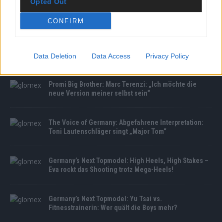
Opted Out
CONFIRM
MEDIATHEK
Germany’s Next Topmodel: Das große Comeback:
Ehemalige Sieger laufen beim Jubiläums-Finale!
Data Deletion
Data Access
Privacy Policy
Promi Big Brother: Marc Terenzi: „Ich möchte die
neue Version meiner selbst sein“
The Voice of Germany: Abgefahrene Interpretation:
Toni Lautenschläger singt „Major Tom“
Germany’s Next Topmodel: High Heels, High Stakes –
Eva rockt das Shooting trotz Mega-Heels!
Germany’s Next Topmodel: Yu Tsai vs.
Fitnesstrainerin: Wer quält die Boys mehr?