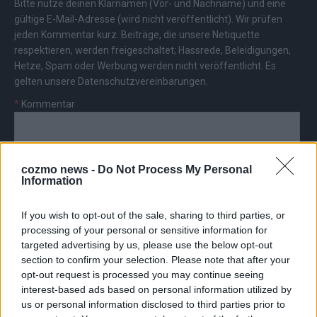
Bitte nutze deinen Klarnamen (Vor- und Nachname) und eine
gültige E-Mail-Adresse (wird nicht veröffentlicht). Wir prüfen
jeden Kommentar kurz. Beiträge, die unsere
Netiquette
respektieren, werden freigeschaltet; Hassrede, Beleidigungen,
Hetze, Spam oder Werbung werden nicht veröffentlicht. Es
gelten unsere
Datenschutzvereinbarungen
.
*
Kommentar
cozmo news -
Do Not Process My Personal
Information
*
Vor- und Nachname
If you wish to opt-out of the sale, sharing to third parties, or
processing of your personal or sensitive information for
targeted advertising by us, please use the below opt-out
*
E-Mail
section to confirm your selection. Please note that after your
opt-out request is processed you may continue seeing
interest-based ads based on personal information utilized by
us or personal information disclosed to third parties prior to