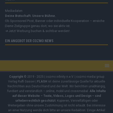
Mediadaten
Deine Botschaft. Unsere Bühne.
Ob Sponsored Post, Banner oder individuelle Kooperation – erreiche
Deine Zielgruppe genau dort, wo sie aktiv ist.
➔
Jetzt Werbung buchen & sichtbar werden!
EIN ANGEBOT DER COZMO NEWS
Copyright
© 2019 - 2025 | cozmo infinity n.e.V. | cozmo media group
Verlag Raffi Gasser |
FLASH
ist deine zuverlässige Quelle für aktuelle
Nachrichten aus Deutschland und der Welt. Wir berichten unabhängig,
fundiert und verständlich – online, mobil und crossmedial.
Alle Inhalte
auf dieser Website – Texte, Videos, Logos und Design – sind
urheberrechtlich geschützt
. Kopieren, Vervielfältigen oder
Weitergeben ohne unsere Zustimmung ist nicht erlaubt. Bei Interesse
an einer Nutzung wende dich bitte an unsere Redaktion. Einige Artikel