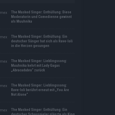
The Masked Singer: Enthüllung: Diese
Moderatorin und Comedienne gewinnt
als Muuhnika
The Masked Singer: Enthüllung: Ein
deutscher Sänger hat sich als Rave-Ioli
in die Herzen gesungen
The Masked Singer: Lieblingssong:
Muuhnika kehrt mit Lady Gagas
„Abracadabra“ zurück
The Masked Singer: Lieblingssong:
Rave-Ioli berührt erneut mit „You Are
Not Alone“
The Masked Singer: Enthüllung: Ein
deutscher Schauspieler glänzte als King