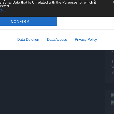
ersonal Data that Is Unrelated with the Purposes for which it
P
lected.
Out
T
W
CONFIRM
T
M
Data Deletion
Data Access
Privacy Policy
T
ö
E
T
W
S