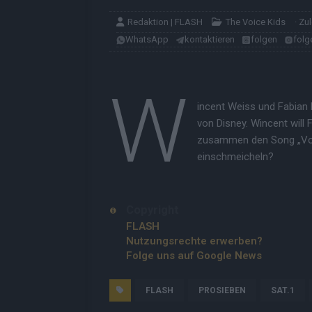
Redaktion | FLASH
The Voice Kids
· Zu
WhatsApp
kontaktieren
folgen
folg
W
incent Weiss und Fabian 
von Disney. Wincent will
zusammen den Song „Voll
einschmeicheln?
Copyright
FLASH
Nutzungsrechte erwerben?
Folge uns auf Google News
FLASH
PROSIEBEN
SAT.1