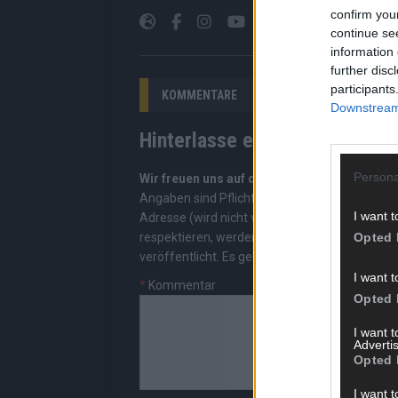
confirm you
continue se
information 
further disc
participants
KOMMENTARE
Downstream 
Hinterlasse einen Kommentar
Persona
Wir freuen uns auf deinen Beitrag!
Diskutiere
Angaben sind Pflichtfelder. Bitte nutze deine
I want t
Adresse (wird nicht veröffentlicht). Wir prüf
respektieren, werden freigeschaltet; Hassred
Opted 
veröffentlicht. Es gelten unsere
Datenschutzv
I want t
*
Kommentar
Opted 
I want 
Advertis
Opted 
I want t