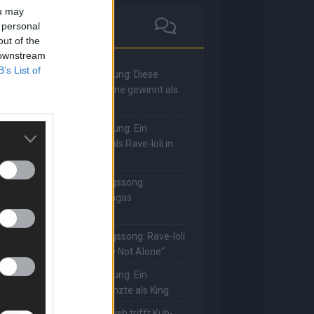
ou may
 personal
out of the
 downstream
B’s List of
he Masked Singer: Enthüllung: Diese
oderatorin und Comedienne gewinnt als
uuhnika
he Masked Singer: Enthüllung: Ein
eutscher Sänger hat sich als Rave-Ioli in
ie Herzen gesungen
he Masked Singer: Lieblingssong:
uuhnika kehrt mit Lady Gagas
Abracadabra“ zurück
he Masked Singer: Lieblingssong: Rave-Ioli
erührt erneut mit „You Are Not Alone“
he Masked Singer: Enthüllung: Ein
eutscher Schauspieler glänzte als King
he Masked Singer: Billie Eilish trifft Kuh-