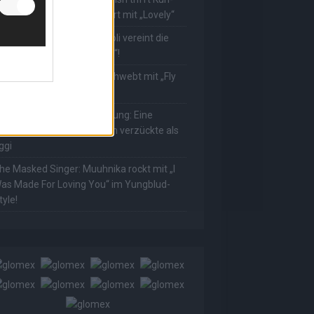
ower! Muuhnika verzaubert mit „Lovely“
he Masked Singer: Rave-Ioli vereint die
elt mit „We Are The World“!
he Masked Singer: King schwebt mit „Fly
e To The Moon“!
he Masked Singer: Enthüllung: Eine
sterreichische Moderatorin verzückte als
ggi
he Masked Singer: Muuhnika rockt mit „I
as Made For Loving You“ im Yungblud-
tyle!