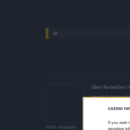
AD
Über Redaktion |
Hier gibt’s die fres
gerade unbedingt seh
cozmo ne
bringen dir die Inhal
Redaktion kuratiert d
Suchen, kein Scrolle
If you wish 
nichts verpassen.
sensitive in