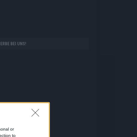
ERBE BEI UNS!
sonal or
ection to