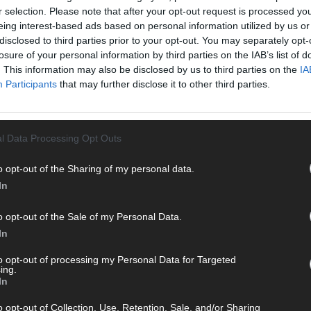
r selection. Please note that after your opt-out request is processed y
eing interest-based ads based on personal information utilized by us or
disclosed to third parties prior to your opt-out. You may separately opt-
losure of your personal information by third parties on the IAB’s list of
. This information may also be disclosed by us to third parties on the
IA
T
Participants
that may further disclose it to other third parties.
M
M
T
l Data Processing Opt Outs
 mit und teile deine Perspektive. Mit * gekennzeichnete
d
n Klarnamen (Vor- und Nachname) und eine gültige E-Mail-
d
o opt-out of the Sharing of my personal data.
en jeden Kommentar kurz. Beiträge, die unsere
Netiquette
T
e, Beleidigungen, Hetze, Spam oder Werbung werden nicht
In
M
ereinbarungen
.
„
o opt-out of the Sale of my Personal Data.
In
T
b
to opt-out of processing my Personal Data for Targeted
ing.
T
In
d
o opt-out of Collection, Use, Retention, Sale, and/or Sharing
T