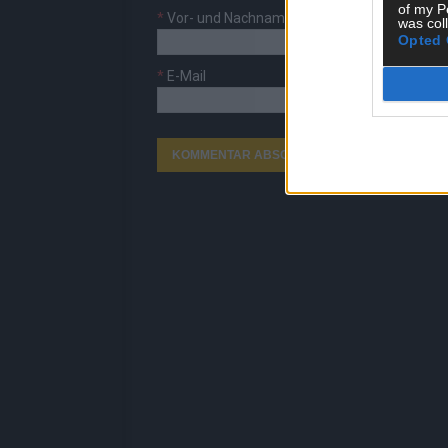
of my P
*
Vor- und Nachname
was col
Opted 
*
E-Mail