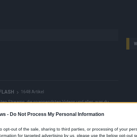
W
 FLASH
1648 Artikel
hesten Streams, die spannendsten Videos und alles, was du
en musst. Ob News, Unterhaltung oder Specials – wir
ws -
Do Not Process My Personal Information
te direkt auf den Screen, live oder on-demand. Unsere
ie Clips, Streams und Highlights extra für dich. Kein langes
n durch endlose Seiten – einfach einschalten, mitfiebern und
to opt-out of the sale, sharing to third parties, or processing of your per
formation for targeted advertising by us, please use the below opt-out s