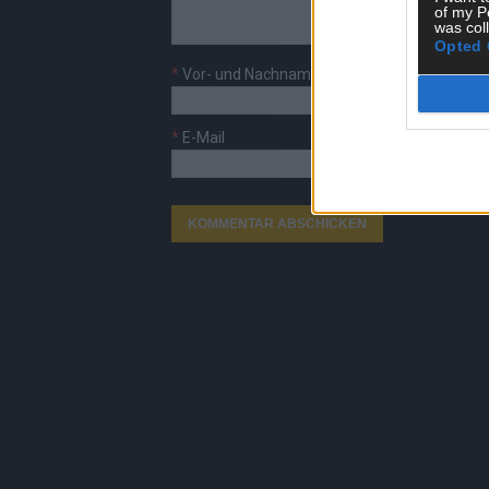
of my P
was col
Opted 
*
Vor- und Nachname
*
E-Mail