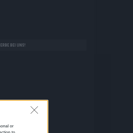
ERBE BEI UNS!
sonal or
ection to