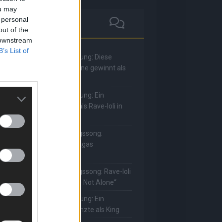
ou may
 personal
out of the
 downstream
B’s List of
he Masked Singer: Enthüllung: Diese
oderatorin und Comedienne gewinnt als
uuhnika
he Masked Singer: Enthüllung: Ein
eutscher Sänger hat sich als Rave-Ioli in
ie Herzen gesungen
he Masked Singer: Lieblingssong:
uuhnika kehrt mit Lady Gagas
Abracadabra“ zurück
he Masked Singer: Lieblingssong: Rave-Ioli
erührt erneut mit „You Are Not Alone“
he Masked Singer: Enthüllung: Ein
eutscher Schauspieler glänzte als King