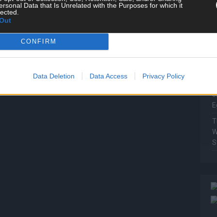
T
ersonal Data that Is Unrelated with the Purposes for which it
lected.
P
Out
T
W
CONFIRM
T
M
Data Deletion
Data Access
Privacy Policy
T
ö
E
T
W
S