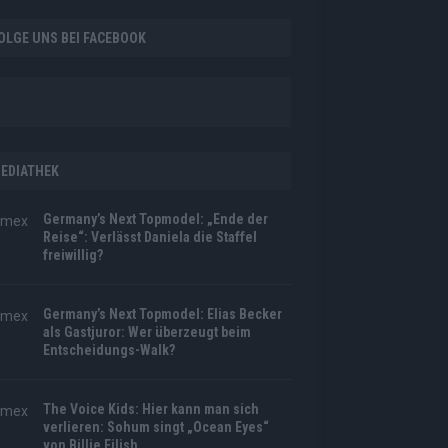
OLGE UNS BEI FACEBOOK
EDIATHEK
Germany’s Next Topmodel: „Ende der
Reise“: Verlässt Daniela die Staffel
freiwillig?
Germany’s Next Topmodel: Elias Becker
als Gastjuror: Wer überzeugt beim
Entscheidungs-Walk?
The Voice Kids: Hier kann man sich
verlieren: Sohum singt „Ocean Eyes“
von Billie Eilish