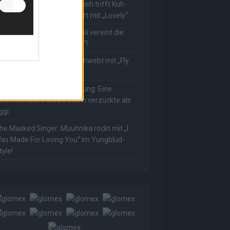
he Masked Singer: Billie Eilish trifft Kuh-
ower! Muuhnika verzaubert mit „Lovely“
he Masked Singer: Rave-Ioli vereint die
elt mit „We Are The World“!
he Masked Singer: King schwebt mit „Fly
e To The Moon“!
he Masked Singer: Enthüllung: Eine
sterreichische Moderatorin verzückte als
ggi
he Masked Singer: Muuhnika rockt mit „I
as Made For Loving You“ im Yungblud-
tyle!