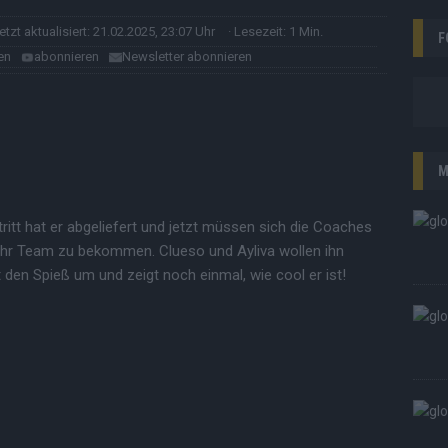
letzt aktualisiert: 21.02.2025, 23:07 Uhr
· Lesezeit: 1 Min.
F
en
abonnieren
Newsletter abonnieren
M
tritt hat er abgeliefert und jetzt müssen sich die Coaches
n ihr Team zu bekommen. Clueso und Ayliva wollen ihn
 den Spieß um und zeigt noch einmal, wie cool er ist!