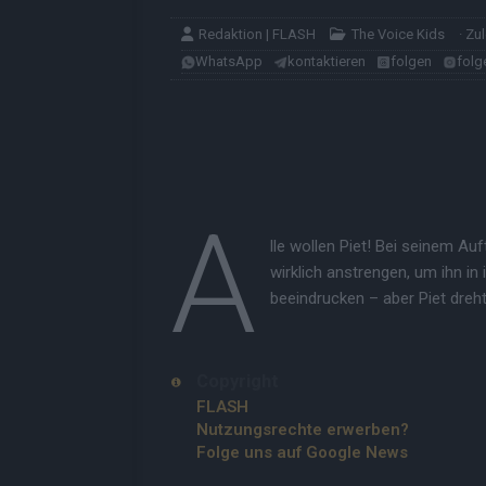
Redaktion | FLASH
The Voice Kids
· Zu
WhatsApp
kontaktieren
folgen
folg
A
lle wollen Piet! Bei seinem Auf
wirklich anstrengen, um ihn i
beeindrucken – aber Piet dreht
Copyright
FLASH
Nutzungsrechte erwerben?
Folge uns auf Google News