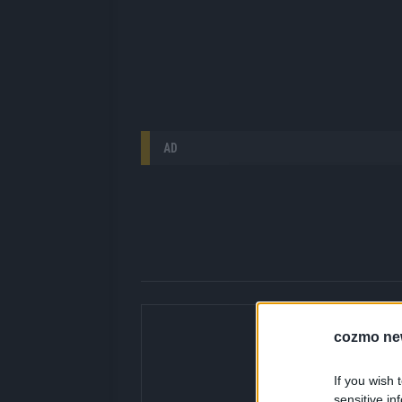
AD
Über Redaktion |
cozmo ne
Hier gibt’s die fres
gerade unbedingt seh
If you wish 
bringen dir die Inhal
sensitive in
Redaktion kuratiert d