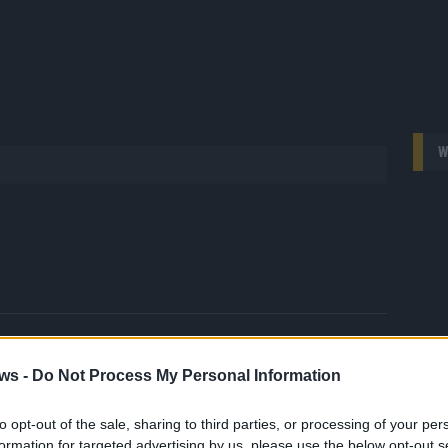
W
 FLASH
1648 Artikel
ws -
Do Not Process My Personal Information
hesten Streams, die spannendsten Videos und alles, was du
en musst. Ob News, Unterhaltung oder Specials – wir
to opt-out of the sale, sharing to third parties, or processing of your per
te direkt auf den Screen, live oder on-demand. Unsere
formation for targeted advertising by us, please use the below opt-out s
ie Clips, Streams und Highlights extra für dich. Kein langes