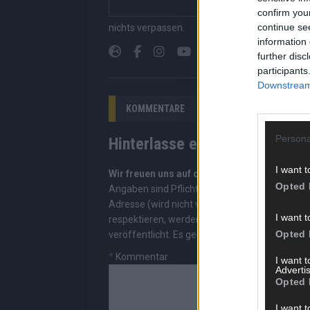
confirm you
Suchen, kein Scrolle
continue se
nichts verpassen.
information 
further disc
participants
Downstream 
KOMMENTARE
Persona
Hinterlasse einen Kommentar
I want t
Wir freuen uns auf deinen Beitrag!
Diskutiere
Opted 
Angaben sind Pflichtfelder. Bitte nutze deine
Adresse (wird nicht veröffentlicht). Wir prüf
I want t
respektieren, werden freigeschaltet; Hassred
Opted 
veröffentlicht. Es gelten unsere
Datenschutzv
*
Kommentar
I want 
Advertis
Opted 
I want t