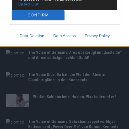
Opted Out
MEDIATHEK
CONFIRM
BRABUS 700 feiert Weltpremiere: Luxus-Power in
Pebble Beach enthüllt
Data Deletion
Data Access
Privacy Policy
The Voice of Germany: Ares überzeugt mit „Eastside“
und ihrem selbstgemachten Outfit!
The Voice Kids: Da hält die Welt den Atem an:
Claudius glänzt in den Knockouts
Weißer Schleim beim Husten: Was bedeutet er?
The Voice of Germany: Sebastian Zappel vs. Elijas
Karlsson mit „Power Over Me“ von Dermot Kennedy