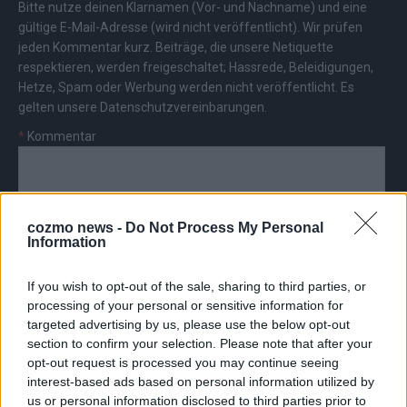
Bitte nutze deinen Klarnamen (Vor- und Nachname) und eine
gültige E-Mail-Adresse (wird nicht veröffentlicht). Wir prüfen
jeden Kommentar kurz. Beiträge, die unsere
Netiquette
respektieren, werden freigeschaltet; Hassrede, Beleidigungen,
Hetze, Spam oder Werbung werden nicht veröffentlicht. Es
gelten unsere
Datenschutzvereinbarungen
.
*
Kommentar
cozmo news -
Do Not Process My Personal
Information
*
Vor- und Nachname
If you wish to opt-out of the sale, sharing to third parties, or
processing of your personal or sensitive information for
*
E-Mail
targeted advertising by us, please use the below opt-out
section to confirm your selection. Please note that after your
opt-out request is processed you may continue seeing
interest-based ads based on personal information utilized by
us or personal information disclosed to third parties prior to