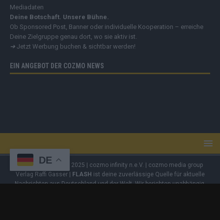
Mediadaten
Deine Botschaft. Unsere Bühne.
Ob Sponsored Post, Banner oder individuelle Kooperation – erreiche
Deine Zielgruppe genau dort, wo sie aktiv ist.
➔
Jetzt Werbung buchen & sichtbar werden!
EIN ANGEBOT DER COZMO NEWS
DE
Copyright
© 2019 - 2025 | cozmo infinity n.e.V. | cozmo media group
Verlag Raffi Gasser |
FLASH
ist deine zuverlässige Quelle für aktuelle
Nachrichten aus Deutschland und der Welt. Wir berichten unabhängig,
fundiert und verständlich – online, mobil und crossmedial.
Alle Inhalte
auf dieser Website – Texte, Videos, Logos und Design – sind
urheberrechtlich geschützt
. Kopieren, Vervielfältigen oder