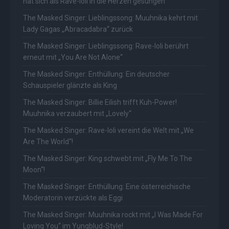
hat sich als Rave-Ioli in die Herzen gesungen
The Masked Singer: Lieblingssong: Muuhnika kehrt mit
Lady Gagas „Abracadabra“ zurück
The Masked Singer: Lieblingssong: Rave-Ioli berührt
erneut mit „You Are Not Alone“
The Masked Singer: Enthüllung: Ein deutscher
Schauspieler glänzte als King
The Masked Singer: Billie Eilish trifft Kuh-Power!
Muuhnika verzaubert mit „Lovely“
The Masked Singer: Rave-Ioli vereint die Welt mit „We
Are The World“!
The Masked Singer: King schwebt mit „Fly Me To The
Moon“!
The Masked Singer: Enthüllung: Eine österreichische
Moderatorin verzückte als Eggi
The Masked Singer: Muuhnika rockt mit „I Was Made For
Loving You“ im Yungblud-Style!