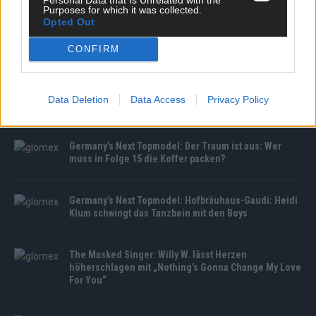
Purposes for which it was collected.
Opted Out
CONFIRM
MEDIATHEK
Germany’s Next Topmodel: Mirella konnte nicht
Data Deletion
Data Access
Privacy Policy
überzeugen und ist raus!
Germany’s Next Topmodel: Der Traum ist aus: Wer
muss in Folge 15 die Koffer packen?
Germany’s Next Topmodel: Hofbräuhaus-Gaudi: Heidi
Klum schwingt das Tanzbein mit den Boys
The Masked Singer: Willy W. lässt Herzen
höherschlagen mit „Nothing’s Gonna Change My Love
For You“