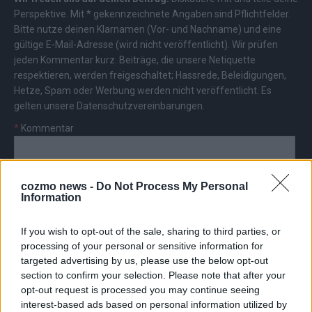
Perspektive. Mit * gekennzeichnete Angaben sind Pflichtfelder.
Bitte nutze deinen Klarnamen (Vor- und Nachname) und eine
gültige E-Mail-Adresse (wird nicht veröffentlicht). Wir prüfen
jeden Kommentar kurz. Beiträge, die unsere
Netiquette
respektieren, werden freigeschaltet; Hassrede, Beleidigungen,
Hetze, Spam oder Werbung werden nicht veröffentlicht. Es
gelten unsere
Datenschutzvereinbarungen
.
*
Kommentar
cozmo news -
Do Not Process My Personal
Information
*
Vor- und Nachname
If you wish to opt-out of the sale, sharing to third parties, or
processing of your personal or sensitive information for
targeted advertising by us, please use the below opt-out
*
E-Mail
section to confirm your selection. Please note that after your
opt-out request is processed you may continue seeing
interest-based ads based on personal information utilized by