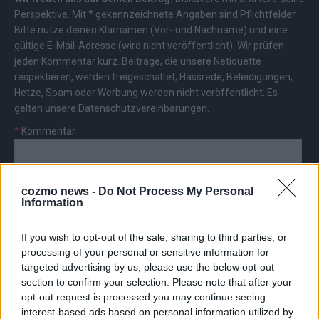
Perspektive. Mit * gekennzeichnete Angaben sind Pflichtfelder.
Bitte nutze deinen Klarnamen (Vor- und Nachname) und eine
gültige E-Mail-Adresse (wird nicht veröffentlicht). Wir prüfen
jeden Kommentar kurz. Beiträge, die unsere
Netiquette
respektieren, werden freigeschaltet; Hassrede, Beleidigungen,
Hetze, Spam oder Werbung werden nicht veröffentlicht. Es
gelten unsere
Datenschutzvereinbarungen
.
*
Kommentar
cozmo news -
Do Not Process My Personal
Information
*
Vor- und Nachname
If you wish to opt-out of the sale, sharing to third parties, or
processing of your personal or sensitive information for
targeted advertising by us, please use the below opt-out
*
E-Mail
section to confirm your selection. Please note that after your
opt-out request is processed you may continue seeing
interest-based ads based on personal information utilized by