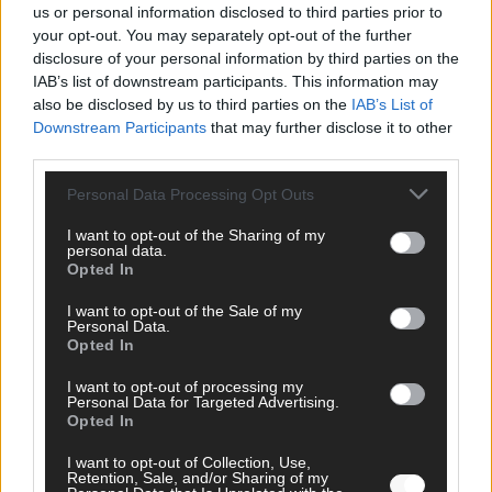
us or personal information disclosed to third parties prior to
your opt-out. You may separately opt-out of the further
disclosure of your personal information by third parties on the
AD
IAB’s list of downstream participants. This information may
also be disclosed by us to third parties on the
IAB’s List of
Downstream Participants
that may further disclose it to other
third parties.
FOLGE UNS BEI FACEBOOK
Personal Data Processing Opt Outs
I want to opt-out of the Sharing of my
personal data.
Opted In
I want to opt-out of the Sale of my
Personal Data.
MEDIATHEK
Opted In
Germany’s Next Topmodel: Emotionale Offenbarung:
I want to opt-out of processing my
Personal Data for Targeted Advertising.
Keanu berührt mit seiner persönlichen Geschichte!
Opted In
I want to opt-out of Collection, Use,
„Hamnet“: Erster Trailer zum Historiendrama mit
Retention, Sale, and/or Sharing of my
Paul Mescal