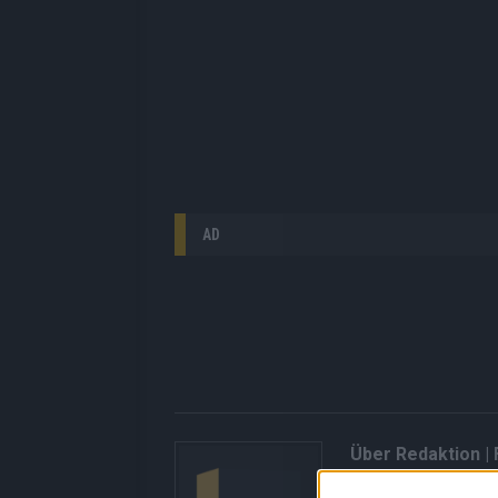
AD
Über Redaktion |
Hier gibt’s die fres