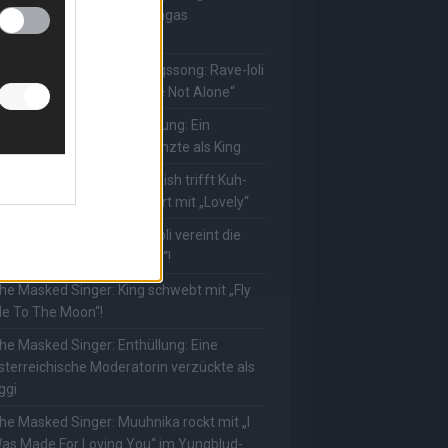
uuhnika kehrt mit Lady Gagas
Abracadabra“ zurück
he Masked Singer: Lieblingssong: Rave-Ioli
erührt erneut mit „You Are Not Alone“
he Masked Singer: Enthüllung: Ein
eutscher Schauspieler glänzte als King
he Masked Singer: Billie Eilish trifft Kuh-
ower! Muuhnika verzaubert mit „Lovely“
he Masked Singer: Rave-Ioli vereint die
elt mit „We Are The World“!
he Masked Singer: King schwebt mit „Fly
e To The Moon“!
he Masked Singer: Enthüllung: Eine
sterreichische Moderatorin verzückte als
ggi
he Masked Singer: Muuhnika rockt mit „I
as Made For Loving You“ im Yungblud-