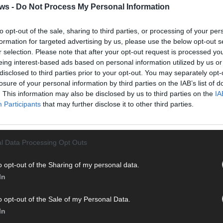
ws -
Do Not Process My Personal Information
en musst. Ob News, Unterhaltung oder Specials – wir
te direkt auf den Screen, live oder on-demand. Unsere
ie Clips, Streams und Highlights extra für dich. Kein langes
to opt-out of the sale, sharing to third parties, or processing of your per
n durch endlose Seiten – einfach einschalten, mitfiebern und
formation for targeted advertising by us, please use the below opt-out s
r selection. Please note that after your opt-out request is processed y
eing interest-based ads based on personal information utilized by us or
disclosed to third parties prior to your opt-out. You may separately opt-
losure of your personal information by third parties on the IAB’s list of
. This information may also be disclosed by us to third parties on the
IA
Participants
that may further disclose it to other third parties.
l Data Processing Opt Outs
T
 mit und teile deine Perspektive. Mit * gekennzeichnete
M
o opt-out of the Sharing of my personal data.
n Klarnamen (Vor- und Nachname) und eine gültige E-Mail-
M
en jeden Kommentar kurz. Beiträge, die unsere
Netiquette
In
T
e, Beleidigungen, Hetze, Spam oder Werbung werden nicht
d
ereinbarungen
.
o opt-out of the Sale of my Personal Data.
d
In
T