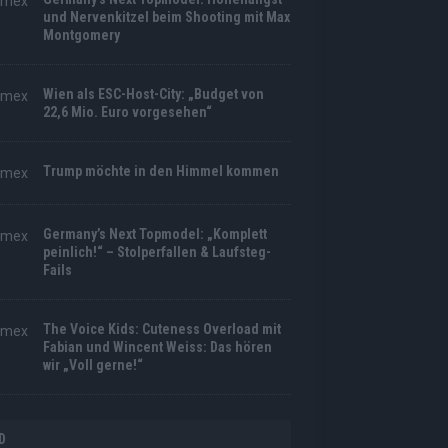
und Nervenkitzel beim Shooting mit Max
Montgomery
Wien als ESC-Host-City: „Budget von
22,6 Mio. Euro vorgesehen“
Trump möchte in den Himmel kommen
Germany’s Next Topmodel: „Komplett
peinlich!“ – Stolperfallen & Laufsteg-
Fails
The Voice Kids: Cuteness Overload mit
Fabian und Wincent Weiss: Das hören
wir „Voll gerne!“
D