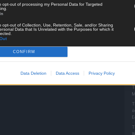
to opt-out of processing my Personal Data for Targeted
M
ing.
„
In
T
o opt-out of Collection, Use, Retention, Sale, and/or Sharing
b
ersonal Data that Is Unrelated with the Purposes for which it
lected.
T
Out
d
CONFIRM
T
P
T
Data Deletion
Data Access
Privacy Policy
W
T
M
T
ö
E
T
W