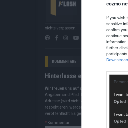
cozmo ne
gerade unbedingt seh
bringen dir die Inhal
Redaktion kuratiert d
If you wish 
Suchen, kein Scrolle
sensitive in
nichts verpassen.
confirm you
continue se
information 
further disc
participants
Downstream 
KOMMENTARE
Hinterlasse einen Kommentar
Persona
Wir freuen uns auf deinen Beitrag!
Diskutiere
I want t
Angaben sind Pflichtfelder. Bitte nutze deine
Adresse (wird nicht veröffentlicht). Wir prüf
Opted 
respektieren, werden freigeschaltet; Hassred
veröffentlicht. Es gelten unsere
Datenschutzv
I want t
Opted 
*
Kommentar