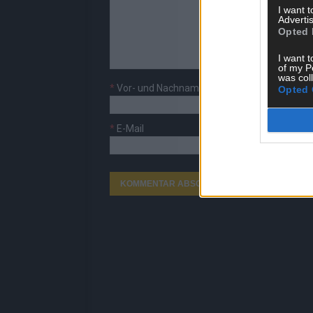
I want 
Advertis
Opted 
I want t
of my P
was col
*
Vor- und Nachname
Opted 
*
E-Mail