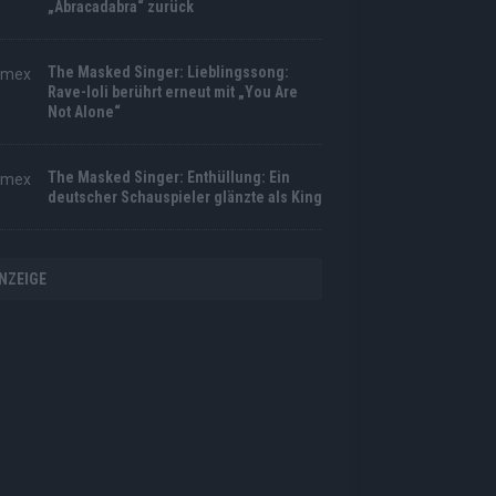
„Abracadabra“ zurück
The Masked Singer: Lieblingssong:
Rave-Ioli berührt erneut mit „You Are
Not Alone“
The Masked Singer: Enthüllung: Ein
deutscher Schauspieler glänzte als King
NZEIGE