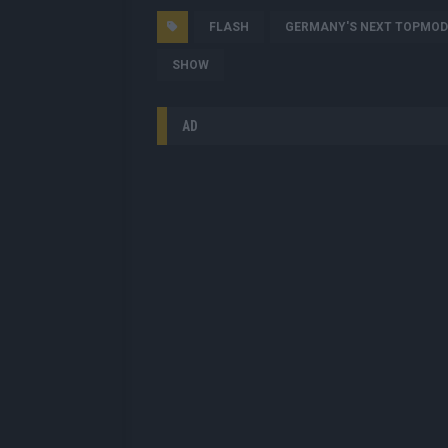
FLASH
GERMANY'S NEXT TOPMOD
SHOW
AD