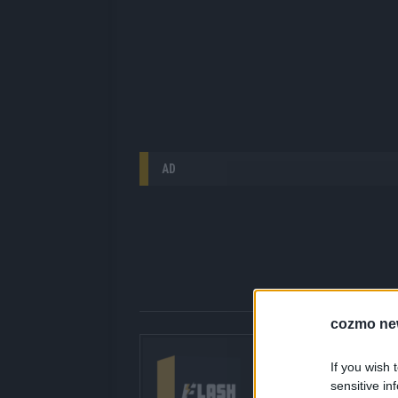
AD
cozmo ne
Über Redaktion |
If you wish 
Hier gibt’s die fres
sensitive in
gerade unbedingt seh