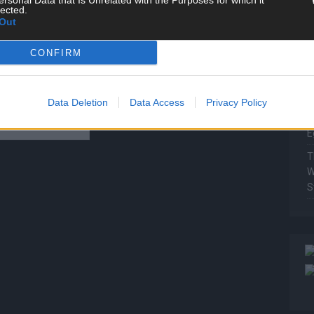
ersonal Data that Is Unrelated with the Purposes for which it
P
lected.
Out
T
W
CONFIRM
T
M
Data Deletion
Data Access
Privacy Policy
T
ö
E
T
W
S