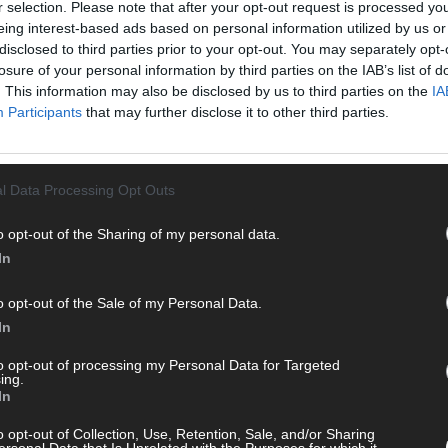
r selection. Please note that after your opt-out request is processed y
te direkt auf den Screen, live oder on-demand. Unsere
eing interest-based ads based on personal information utilized by us or
ie Clips, Streams und Highlights extra für dich. Kein langes
disclosed to third parties prior to your opt-out. You may separately opt-
n durch endlose Seiten – einfach einschalten, mitfiebern und
losure of your personal information by third parties on the IAB’s list of
T
. This information may also be disclosed by us to third parties on the
IA
M
Participants
that may further disclose it to other third parties.
M
T
d
l Data Processing Opt Outs
d
o opt-out of the Sharing of my personal data.
T
In
M
„
 mit und teile deine Perspektive. Mit * gekennzeichnete
o opt-out of the Sale of my Personal Data.
n Klarnamen (Vor- und Nachname) und eine gültige E-Mail-
T
In
en jeden Kommentar kurz. Beiträge, die unsere
Netiquette
b
e, Beleidigungen, Hetze, Spam oder Werbung werden nicht
to opt-out of processing my Personal Data for Targeted
T
ereinbarungen
.
ing.
In
d
T
o opt-out of Collection, Use, Retention, Sale, and/or Sharing