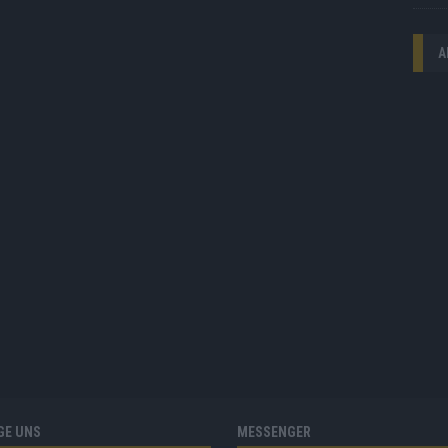
A
GE UNS
MESSENGER