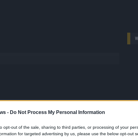
W
ws -
Do Not Process My Personal Information
 FLASH
1648 Artikel
to opt-out of the sale, sharing to third parties, or processing of your per
hesten Streams, die spannendsten Videos und alles, was du
formation for targeted advertising by us, please use the below opt-out s
en musst. Ob News, Unterhaltung oder Specials – wir