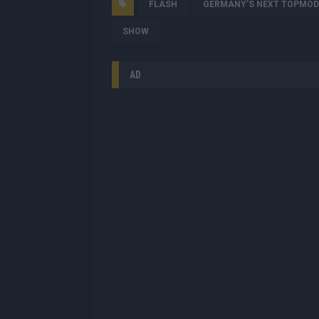
FLASH
GERMANY'S NEXT TOPMOD
SHOW
AD