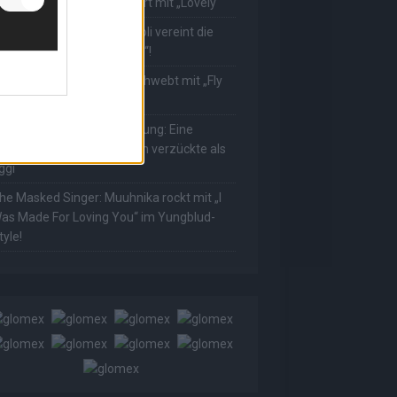
ower! Muuhnika verzaubert mit „Lovely“
he Masked Singer: Rave-Ioli vereint die
elt mit „We Are The World“!
he Masked Singer: King schwebt mit „Fly
e To The Moon“!
he Masked Singer: Enthüllung: Eine
sterreichische Moderatorin verzückte als
ggi
he Masked Singer: Muuhnika rockt mit „I
as Made For Loving You“ im Yungblud-
tyle!