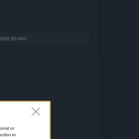
ERBE BEI UNS!
sonal or
ection to