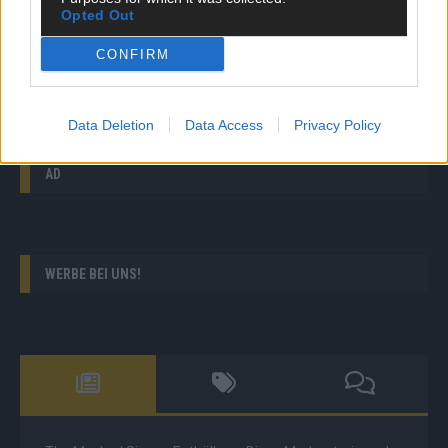
The Voice of Germany: Gabriel Alvarez Perez berührt
Opted Out
mit spanischer Version von „You Are The Reason“
CONFIRM
Germany’s Next Topmodel: Heidis Männermodels
drehen das ESC-Musikvideo mit Kaleen
Data Deletion
Data Access
Privacy Policy
AD
WERBE BEI UNS!