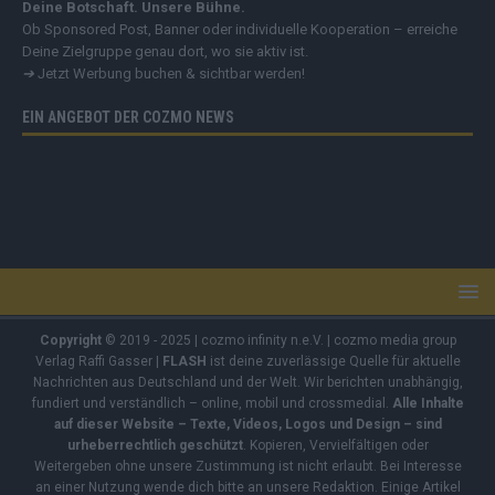
Deine Botschaft. Unsere Bühne.
Ob Sponsored Post, Banner oder individuelle Kooperation – erreiche
Deine Zielgruppe genau dort, wo sie aktiv ist.
➔
Jetzt Werbung buchen & sichtbar werden!
EIN ANGEBOT DER COZMO NEWS
Copyright
© 2019 - 2025 | cozmo infinity n.e.V. | cozmo media group
Verlag Raffi Gasser |
FLASH
ist deine zuverlässige Quelle für aktuelle
Nachrichten aus Deutschland und der Welt. Wir berichten unabhängig,
fundiert und verständlich – online, mobil und crossmedial.
Alle Inhalte
auf dieser Website – Texte, Videos, Logos und Design – sind
urheberrechtlich geschützt
. Kopieren, Vervielfältigen oder
Weitergeben ohne unsere Zustimmung ist nicht erlaubt. Bei Interesse
an einer Nutzung wende dich bitte an unsere Redaktion. Einige Artikel