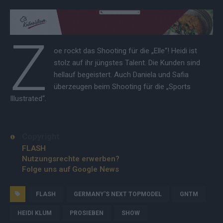
Z
oe rockt das Shooting für die „Elle“! Heidi ist
stolz auf ihr jüngstes Talent. Die Kunden sind
hellauf begeistert. Auch Daniela und Safia
überzeugen beim Shooting für die „Sports
Illustrated“.
Copyright
FLASH
Nutzungsrechte erwerben?
Folge uns auf Google News
FLASH
GERMANY'S NEXT TOPMODEL
GNTM
HEIDI KLUM
PROSIEBEN
SHOW