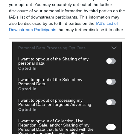
your opt-out. You may separately opt-out of the further
FOLGE UNS BEI FACEBOOK
disclosure of your personal information by third parties on the
IAB’s list of downstream participants. This information may
also be disclosed by us to third parties on the
IAB’s List of
Downstream Participants
that may further disclose it to other
third parties.
Personal Data Processing Opt Outs
MEDIATHEK
I want to opt-out of the Sharing of my
The Masked Singer: Let’s dance! Der Flip Flop und der
personal data.
Floh singen „Murder On The Dancefloor“
Opted In
I want to opt-out of the Sale of my
Personal Data.
Germany’s Next Topmodel: Schlechte Vibes am Set:
Opted In
Wer kann den strengen Fotografen überzeugen?
I want to opt-out of processing my
Personal Data for Targeted Advertising.
The Voice of Germany: Biggi Käfer und René
Opted In
Schlothauer rocken mit „You’re the Voice“ von John
Farnham
I want to opt-out of Collection, Use,
Retention, Sale, and/or Sharing of my
Personal Data that Is Unrelated with the
Purposes for which it was collected.