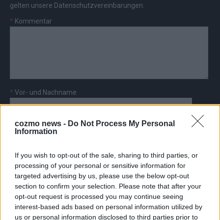
gelten unsere
Datenschutzvereinbarungen
.
*
Kommentar
*
Vor- und Nachname
*
E-Mail
cozmo news -
Do Not Process My Personal
Information
If you wish to opt-out of the sale, sharing to third parties, or
processing of your personal or sensitive information for
targeted advertising by us, please use the below opt-out
section to confirm your selection. Please note that after your
AD
opt-out request is processed you may continue seeing
interest-based ads based on personal information utilized by
us or personal information disclosed to third parties prior to