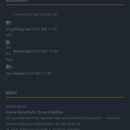
MESSENGER
Schreib uns auf Facebook
Telegram:
0162 862 71 99
WhatsApp:
0162 862 71 99
Signal:
0162 862 71 99
MEDIA
Mediadaten
Deine Botschaft. Unsere Bühne.
Ob Sponsored Post, Banner oder individuelle Kooperation – erreiche
Deine Zielgruppe genau dort, wo sie aktiv ist.
➔
Jetzt Werbung buchen & sichtbar werden!