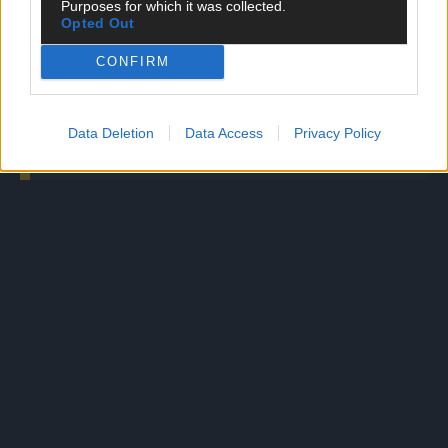
Purposes for which it was collected.
wer muss gehen?
Opted Out
CONFIRM
Spuck-Skandal: Luis Suárez erhält Drei-Spiele-
Sperre
Data Deletion
Data Access
Privacy Policy
AD