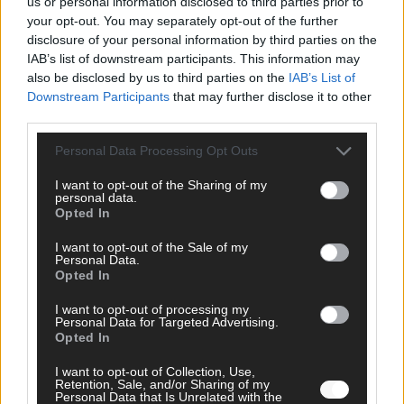
us or personal information disclosed to third parties prior to
your opt-out. You may separately opt-out of the further
FOLGE UNS BEI FACEBOOK
disclosure of your personal information by third parties on the
IAB’s list of downstream participants. This information may
also be disclosed by us to third parties on the
IAB’s List of
Downstream Participants
that may further disclose it to other
third parties.
MEDIATHEK
Personal Data Processing Opt Outs
I want to opt-out of the Sharing of my
The Voice of Germany: Gänsehaut-Moment: Sebastian
personal data.
Zappel berührt mit „To Love Someone“
Opted In
I want to opt-out of the Sale of my
The Masked Singer: Muuhnika rockt mit „I Was Made
Personal Data.
For Loving You“ im Yungblud-Style!
Opted In
I want to opt-out of processing my
Personal Data for Targeted Advertising.
The Voice of Germany: „Battle of the Night“: Tim
Opted In
Bendzko enthüllt seinen Favoriten!
I want to opt-out of Collection, Use,
Retention, Sale, and/or Sharing of my
Germany’s Next Topmodel: Wer bekommt ein Foto und
Personal Data that Is Unrelated with the