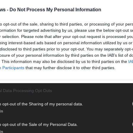
r bringen dir die Inhalte direkt auf den Screen, live oder on-
Streams und Highlights extra für dich. Kein langes Suchen,
ws -
Do Not Process My Personal Information
inschalten, mitfiebern und nichts verpassen.
to opt-out of the sale, sharing to third parties, or processing of your per
T
formation for targeted advertising by us, please use the below opt-out s
M
r selection. Please note that after your opt-out request is processed y
M
eing interest-based ads based on personal information utilized by us or
disclosed to third parties prior to your opt-out. You may separately opt-
T
losure of your personal information by third parties on the IAB’s list of
d
. This information may also be disclosed by us to third parties on the
IA
d
Participants
that may further disclose it to other third parties.
T
 mit und teile deine Perspektive. Mit * gekennzeichnete
M
n Klarnamen (Vor- und Nachname) und eine gültige E-Mail-
„
en jeden Kommentar kurz. Beiträge, die unsere
Netiquette
l Data Processing Opt Outs
e, Beleidigungen, Hetze, Spam oder Werbung werden nicht
T
ereinbarungen
.
o opt-out of the Sharing of my personal data.
b
In
T
d
o opt-out of the Sale of my Personal Data.
T
In