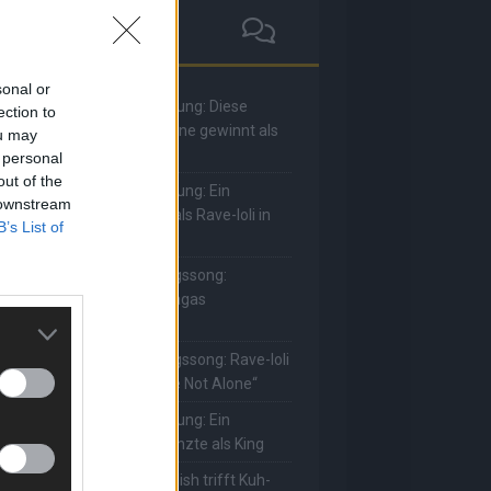
sonal or
he Masked Singer: Enthüllung: Diese
ection to
oderatorin und Comedienne gewinnt als
ou may
uuhnika
 personal
out of the
he Masked Singer: Enthüllung: Ein
 downstream
eutscher Sänger hat sich als Rave-Ioli in
B’s List of
ie Herzen gesungen
he Masked Singer: Lieblingssong:
uuhnika kehrt mit Lady Gagas
Abracadabra“ zurück
he Masked Singer: Lieblingssong: Rave-Ioli
erührt erneut mit „You Are Not Alone“
he Masked Singer: Enthüllung: Ein
eutscher Schauspieler glänzte als King
he Masked Singer: Billie Eilish trifft Kuh-