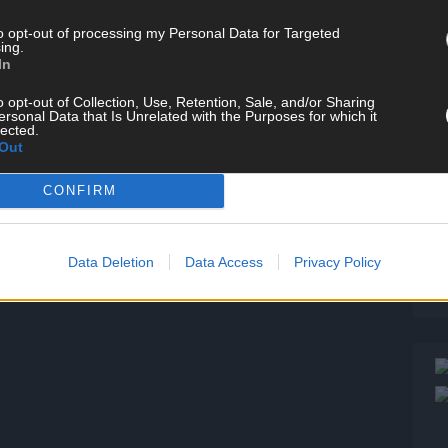
P
to opt-out of processing my Personal Data for Targeted
T
ing.
In
W
T
o opt-out of Collection, Use, Retention, Sale, and/or Sharing
ersonal Data that Is Unrelated with the Purposes for which it
M
lected.
Out
T
ö
CONFIRM
E
T
W
Data Deletion
Data Access
Privacy Policy
S