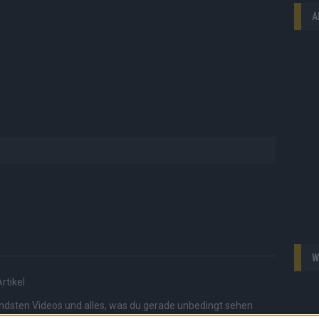
A
W
rtikel
endsten Videos und alles, was du gerade unbedingt sehen