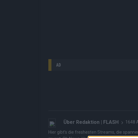
AD
Über Redaktion | FLASH
1648 A
Hier gibt’s die freshesten Streams, die spann