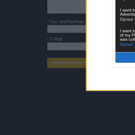
I want 
Advertis
Opted 
*
Vor- und Nachname
I want t
of my P
*
E-Mail
was col
Opted 