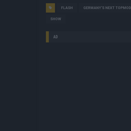
FLASH
GERMANY'S NEXT TOPMOD
SHOW
AD