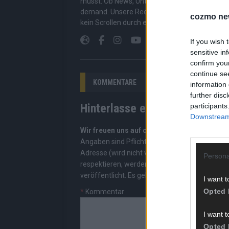
musst. Ob News, Unterhaltung oder Specials – wi
demand. Unsere Redaktion kuratiert die Clips, 
cozmo ne
kein Scrollen durch endlose Seiten – einfach e
If you wish 
sensitive in
confirm you
continue se
KOMMENTARE
information 
further disc
Hinterlasse einen Kommentar
participants
Downstream 
Wir freuen uns auf deinen Beitrag!
Diskutiere
Angaben sind Pflichtfelder. Bitte nutze deine
Adresse (wird nicht veröffentlicht). Wir prüf
Persona
respektieren, werden freigeschaltet; Hassred
veröffentlicht. Es gelten unsere
Datenschutzv
I want t
Opted 
*
Kommentar
I want t
Opted 