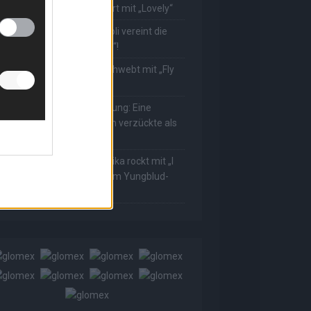
ower! Muuhnika verzaubert mit „Lovely“
he Masked Singer: Rave-Ioli vereint die
elt mit „We Are The World“!
he Masked Singer: King schwebt mit „Fly
e To The Moon“!
he Masked Singer: Enthüllung: Eine
sterreichische Moderatorin verzückte als
ggi
he Masked Singer: Muuhnika rockt mit „I
as Made For Loving You“ im Yungblud-
tyle!