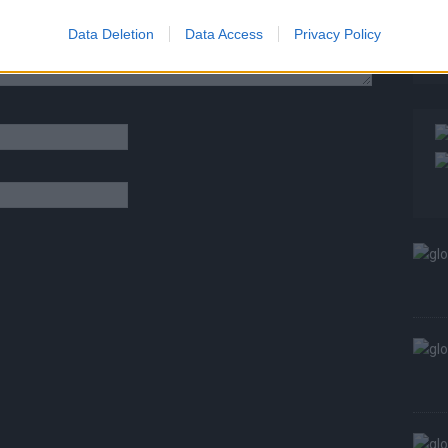
W
Data Deletion
Data Access
Privacy Policy
S