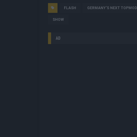
FLASH
GERMANY'S NEXT TOPMOD
SHOW
AD