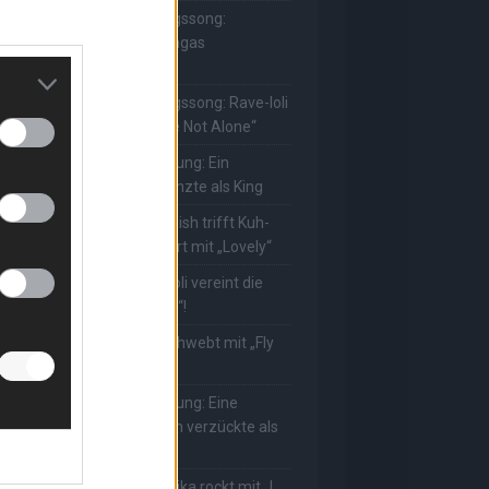
he Masked Singer: Lieblingssong:
uuhnika kehrt mit Lady Gagas
Abracadabra“ zurück
he Masked Singer: Lieblingssong: Rave-Ioli
erührt erneut mit „You Are Not Alone“
he Masked Singer: Enthüllung: Ein
eutscher Schauspieler glänzte als King
he Masked Singer: Billie Eilish trifft Kuh-
ower! Muuhnika verzaubert mit „Lovely“
he Masked Singer: Rave-Ioli vereint die
elt mit „We Are The World“!
he Masked Singer: King schwebt mit „Fly
e To The Moon“!
he Masked Singer: Enthüllung: Eine
sterreichische Moderatorin verzückte als
ggi
he Masked Singer: Muuhnika rockt mit „I