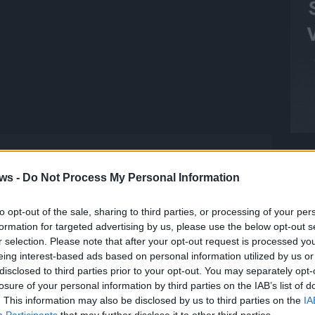
ws -
Do Not Process My Personal Information
to opt-out of the sale, sharing to third parties, or processing of your per
T
formation for targeted advertising by us, please use the below opt-out s
M
r selection. Please note that after your opt-out request is processed y
M
eing interest-based ads based on personal information utilized by us or
disclosed to third parties prior to your opt-out. You may separately opt-
T
 FLASH
1648 Artikel
losure of your personal information by third parties on the IAB’s list of
d
. This information may also be disclosed by us to third parties on the
IA
hesten Streams, die spannendsten Videos und alles, was du
d
Participants
that may further disclose it to other third parties.