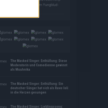
as Made For Loving You“ im Yungblud-
tyle!
The Masked Singer: Enthüllung: Diese
Moderatorin und Comedienne gewinnt
als Muuhnika
The Masked Singer: Enthüllung: Ein
deutscher Sänger hat sich als Rave-Ioli
in die Herzen gesungen
The Masked Singer: Lieblingssong: