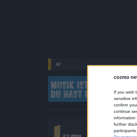
AD
cozmo ne
If you wish 
sensitive in
confirm you
continue se
information 
Über Redaktion |
further disc
participants
Hier gibt’s die fres
Downstream 