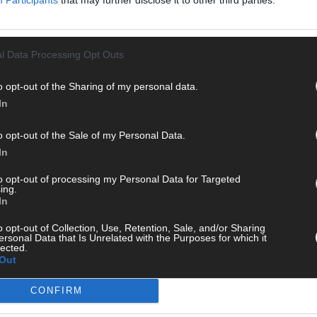
en musst. Ob News, Unterhaltung oder Specials – wir
T
te direkt auf den Screen, live oder on-demand. Unsere
M
ie Clips, Streams und Highlights extra für dich. Kein langes
„
n durch endlose Seiten – einfach einschalten, mitfiebern und
l Data Processing Opt Outs
T
b
o opt-out of the Sharing of my personal data.
In
T
d
o opt-out of the Sale of my Personal Data.
T
In
P
to opt-out of processing my Personal Data for Targeted
T
ing.
W
In
 mit und teile deine Perspektive. Mit * gekennzeichnete
T
n Klarnamen (Vor- und Nachname) und eine gültige E-Mail-
o opt-out of Collection, Use, Retention, Sale, and/or Sharing
ersonal Data that Is Unrelated with the Purposes for which it
M
en jeden Kommentar kurz. Beiträge, die unsere
Netiquette
lected.
e, Beleidigungen, Hetze, Spam oder Werbung werden nicht
Out
T
ereinbarungen
.
ö
CONFIRM
E
T