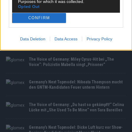
Purposes for which it was collected.
Opted Out
CONFIRM
MEDIATHEK
The Voice of Germany: Die Beige-Street-Boys mit
Data Deletion
Data Access
Privacy Policy
ihrem Superhit „Everybody (Beigestreet’s Back)“
The Voice of Germany: Miley Cyrus-Hit bei „The
Voice“: Polizistin Mabella singt „Prisoner“
Germany’s Next Topmodel: Nikeata Thompson macht
den GNTM-Kandidaten Feuer unterm Hintern
The Voice of Germany: „Du hast so gekämpft!“ Celina
Lücke mit „She Used To Be Mine“ von Sara Bareilles
Germany’s Next Topmodel: Dicke Luft kurz vor Show-