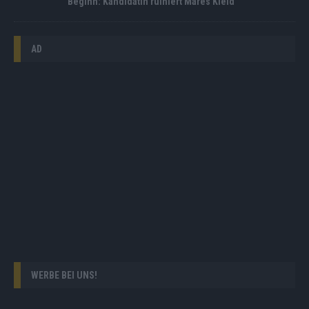
Beginn: Kandidatin ruiniert Mares Kleid
AD
WERBE BEI UNS!