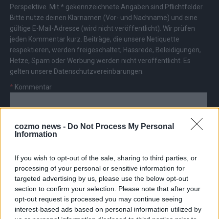
Perspektive. Mit * gekennzeichnete Angaben sind Pflichtfelder.
Bitte nutze deinen Klarnamen (Vor- und Nachname) und eine
gültige E-Mail-Adresse (wird nicht veröffentlicht). Wir prüfen
jeden Kommentar kurz. Beiträge, die unsere
Netiquette
respektieren, werden freigeschaltet; Hassrede, Beleidigungen,
Hetze, Spam oder Werbung werden nicht veröffentlicht. Es
gelten unsere
Datenschutzvereinbarungen
.
*
Kommentar
cozmo news -
Do Not Process My Personal
Information
If you wish to opt-out of the sale, sharing to third parties, or
*
Vor- und Nachname
processing of your personal or sensitive information for
targeted advertising by us, please use the below opt-out
*
E-Mail
section to confirm your selection. Please note that after your
opt-out request is processed you may continue seeing
interest-based ads based on personal information utilized by