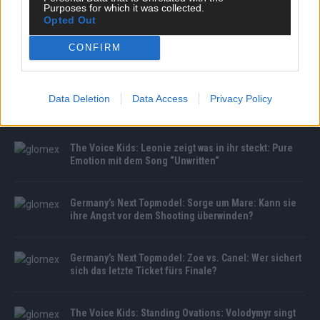
Purposes for which it was collected.
Opted Out
CONFIRM
MEDIATHEK
Germany’s Next Topmodel: Casting für Mike Singer:
Data Deletion
Data Access
Privacy Policy
Wer schafft es in das Musikvideo des Sängers?
The Voice Kids: Leonie zeigt was in ihr steckt: Pure
Emotion mit dem Song “Unwritten“
Germany’s Next Topmodel: Sorge um Mare: Kann sie
ihre Angst vor dem Shooting überwinden?
Germany’s Next Topmodel: Zoe vs. Canel: Wer sichert
sich das letzte Ticket fürs Finale?
The Voice Kids: Standing Ovations: Volodymyr singt