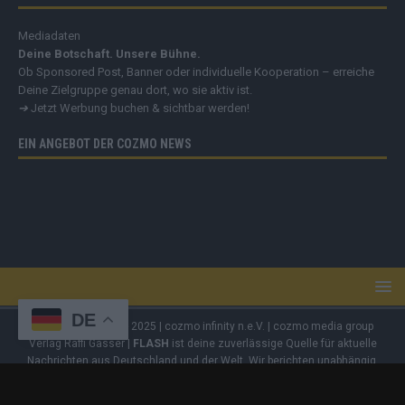
Mediadaten
Deine Botschaft. Unsere Bühne.
Ob Sponsored Post, Banner oder individuelle Kooperation – erreiche
Deine Zielgruppe genau dort, wo sie aktiv ist.
➔
Jetzt Werbung buchen & sichtbar werden!
EIN ANGEBOT DER COZMO NEWS
DE
Copyright
© 2019 - 2025 | cozmo infinity n.e.V. | cozmo media group
Verlag Raffi Gasser |
FLASH
ist deine zuverlässige Quelle für aktuelle
Nachrichten aus Deutschland und der Welt. Wir berichten unabhängig,
fundiert und verständlich – online, mobil und crossmedial.
Alle Inhalte
auf dieser Website – Texte, Videos, Logos und Design – sind