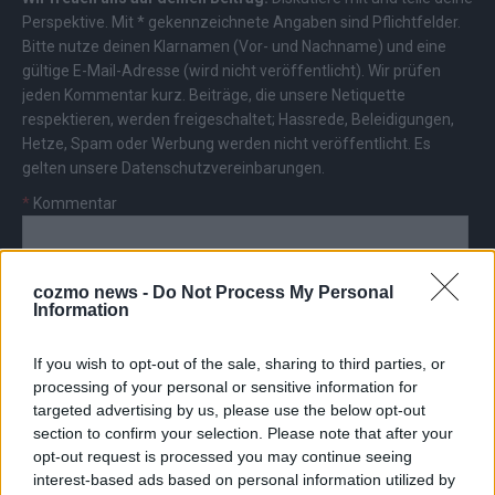
Perspektive. Mit * gekennzeichnete Angaben sind Pflichtfelder.
Bitte nutze deinen Klarnamen (Vor- und Nachname) und eine
gültige E-Mail-Adresse (wird nicht veröffentlicht). Wir prüfen
jeden Kommentar kurz. Beiträge, die unsere
Netiquette
respektieren, werden freigeschaltet; Hassrede, Beleidigungen,
Hetze, Spam oder Werbung werden nicht veröffentlicht. Es
gelten unsere
Datenschutzvereinbarungen
.
*
Kommentar
cozmo news -
Do Not Process My Personal
Information
If you wish to opt-out of the sale, sharing to third parties, or
*
Vor- und Nachname
processing of your personal or sensitive information for
targeted advertising by us, please use the below opt-out
*
E-Mail
section to confirm your selection. Please note that after your
opt-out request is processed you may continue seeing
interest-based ads based on personal information utilized by