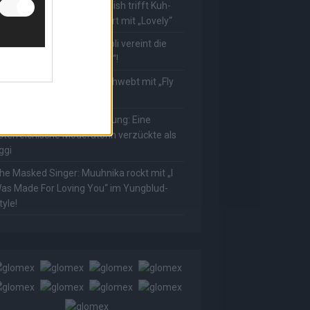
he Masked Singer: Billie Eilish trifft Kuh-
ower! Muuhnika verzaubert mit „Lovely“
he Masked Singer: Rave-Ioli vereint die
elt mit „We Are The World“!
he Masked Singer: King schwebt mit „Fly
e To The Moon“!
he Masked Singer: Enthüllung: Eine
sterreichische Moderatorin verzückte als
ggi
he Masked Singer: Muuhnika rockt mit „I
as Made For Loving You“ im Yungblud-
tyle!