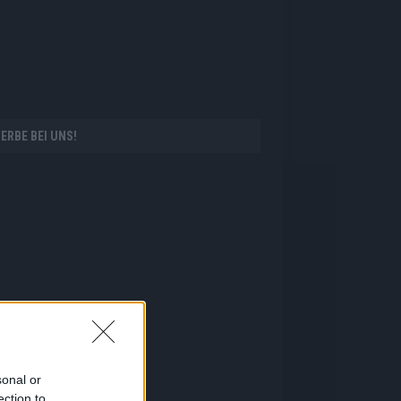
ERBE BEI UNS!
sonal or
ection to