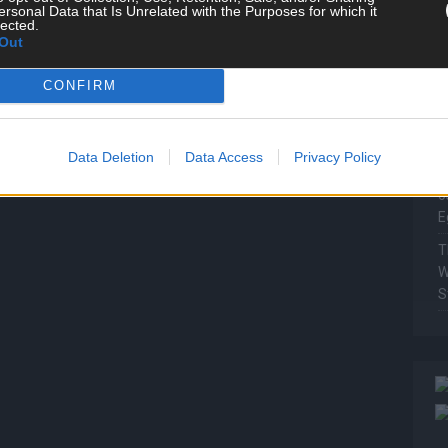
T
ersonal Data that Is Unrelated with the Purposes for which it
lected.
P
Out
T
W
CONFIRM
T
M
Data Deletion
Data Access
Privacy Policy
T
ö
E
T
W
S