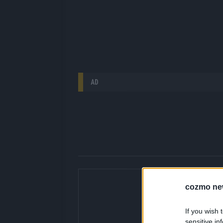
AD
Über Redaktion |
cozmo ne
Hier gibt’s die fres
gerade unbedingt seh
If you wish 
bringen dir die Inhal
sensitive in
Redaktion kuratiert d