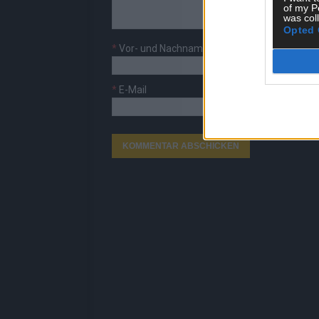
of my P
was col
Opted 
*
Vor- und Nachname
*
E-Mail