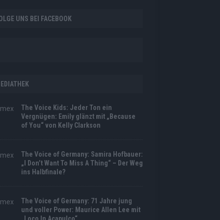
OLGE UNS BEI FACEBOOK
EDIATHEK
The Voice Kids: Jeder Ton ein
Vergnügen: Emily glänzt mit „Because
of You“ von Kelly Clarkson
The Voice of Germany: Samira Hofbauer:
„I Don’t Want To Miss A Thing“ – Der Weg
ins Halbfinale?
The Voice of Germany: 71 Jahre jung
und voller Power: Maurice Allen Lee mit
„Loco In Acapulco“