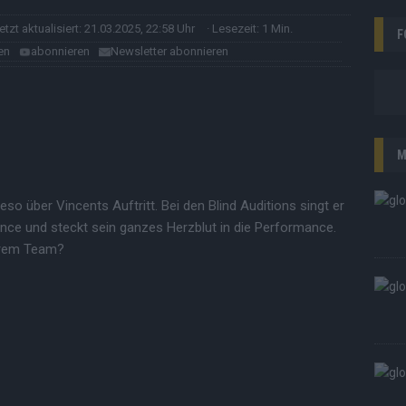
letzt aktualisiert: 21.03.2025, 22:58 Uhr
· Lesezeit: 1 Min.
F
en
abonnieren
Newsletter abonnieren
M
so über Vincents Auftritt. Bei den Blind Auditions singt er
ce und steckt sein ganzes Herzblut in die Performance.
hrem Team?