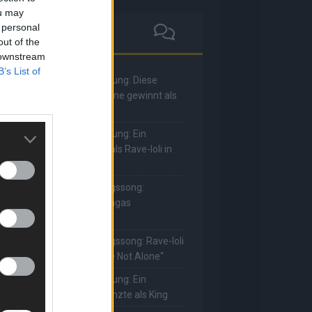
ou may
 personal
out of the
 downstream
B’s List of
he Masked Singer: Enthüllung: Diese
oderatorin und Comedienne gewinnt als
uuhnika
he Masked Singer: Enthüllung: Ein
eutscher Sänger hat sich als Rave-Ioli in
ie Herzen gesungen
he Masked Singer: Lieblingssong:
uuhnika kehrt mit Lady Gagas
Abracadabra“ zurück
he Masked Singer: Lieblingssong: Rave-Ioli
erührt erneut mit „You Are Not Alone“
he Masked Singer: Enthüllung: Ein
eutscher Schauspieler glänzte als King