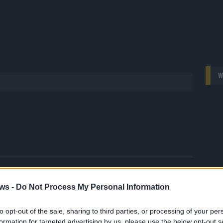
W
 FLASH
1648 Artikel
ws -
Do Not Process My Personal Information
hesten Streams, die spannendsten Videos und alles, was du
en musst. Ob News, Unterhaltung oder Specials – wir
to opt-out of the sale, sharing to third parties, or processing of your per
te direkt auf den Screen, live oder on-demand. Unsere
formation for targeted advertising by us, please use the below opt-out s
ie Clips, Streams und Highlights extra für dich. Kein langes