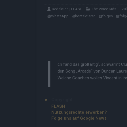
Redaktion | FLASH
The Voice Kids
· Zu
WhatsApp
kontaktieren
folgen
folg
I
ch fand das großartig“, schwärmt Clue
den Song „Arcade“ von Duncan Lauren
Welche Coaches wollen Vincent in i
Copyright
FLASH
Nutzungsrechte erwerben?
Folge uns auf Google News