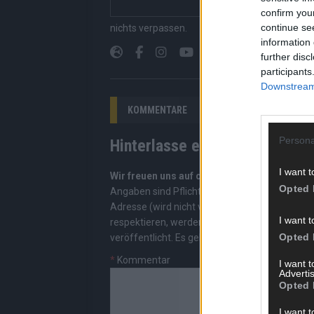
confirm you
Suchen, kein Scrolle
continue se
nichts verpassen.
information 
further disc
participants
Downstream 
KOMMENTARE
Persona
Hinterlasse einen Kommentar
I want t
Wir freuen uns auf deinen Beitrag!
Diskutiere
Opted 
Angaben sind Pflichtfelder. Bitte nutze deine
Adresse (wird nicht veröffentlicht). Wir prüf
I want t
respektieren, werden freigeschaltet; Hassred
Opted 
veröffentlicht. Es gelten unsere
Datenschutzv
*
Kommentar
I want 
Advertis
Opted 
I want t