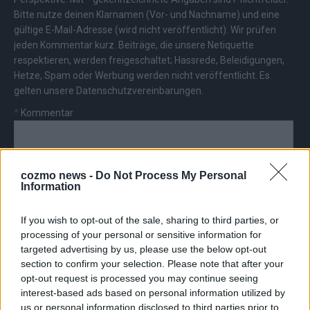
Bitte nutze deinen Klarnamen (Vor- und Nachname) und eine
gültige E-Mail-Adresse (wird nicht veröffentlicht). Wir prüfen
jeden Kommentar kurz. Beiträge, die unsere
Netiquette
respektieren, werden freigeschaltet; Hassrede, Beleidigungen,
Hetze, Spam oder Werbung werden nicht veröffentlicht. Es
gelten unsere
Datenschutzvereinbarungen
.
*
Kommentar
cozmo news -
Do Not Process My Personal
Information
*
Vor- und Nachname
If you wish to opt-out of the sale, sharing to third parties, or
processing of your personal or sensitive information for
targeted advertising by us, please use the below opt-out
*
E-Mail
section to confirm your selection. Please note that after your
opt-out request is processed you may continue seeing
interest-based ads based on personal information utilized by
us or personal information disclosed to third parties prior to