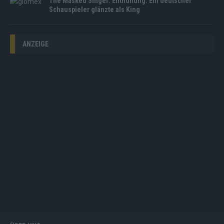
The Masked Singer: Enthüllung: Ein deutscher
Schauspieler glänzte als King
ANZEIGE