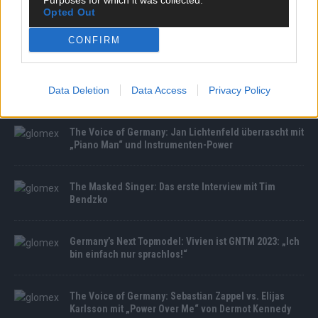
Purposes for which it was collected.
Opted Out
CONFIRM
MEDIATHEK
Germany’s Next Topmodel: Wer sichert sich beim FILA-
Casting den letzten Job der Staffel?
Data Deletion
Data Access
Privacy Policy
The Voice of Germany: Jan Lichtenfeld überrascht mit
„Piano Man“ und Instrumenten-Power
The Masked Singer: Das erste Interview mit Tim
Bendzko
Germany’s Next Topmodel: Vivien ist GNTM 2023: „Ich
bin einfach nur sprachlos!“
The Voice of Germany: Sebastian Zappel vs. Elijas
Karlsson mit „Power Over Me“ von Dermot Kennedy