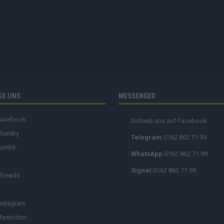
GE UNS
MESSENGER
Facebook
Schreib uns auf Facebook
luesky
Telegram:
0162 862 71 99
umblr
WhatsApp:
0162 862 71 99
Signal:
0162 862 71 99
hreads
nstagram
Mastodon