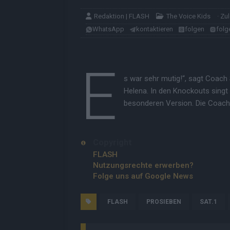
Redaktion | FLASH
The Voice Kids
· Zu
WhatsApp
kontaktieren
folgen
folg
E
s war sehr mutig!“, sagt Coach
Helena. In den Knockouts singt
besonderen Version. Die Coaches
Copyright
FLASH
Nutzungsrechte erwerben?
Folge uns auf Google News
FLASH
PROSIEBEN
SAT.1