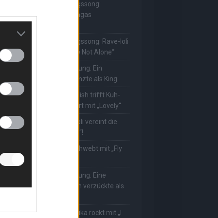
he Masked Singer: Lieblingssong:
uuhnika kehrt mit Lady Gagas
Abracadabra“ zurück
he Masked Singer: Lieblingssong: Rave-Ioli
erührt erneut mit „You Are Not Alone“
he Masked Singer: Enthüllung: Ein
eutscher Schauspieler glänzte als King
he Masked Singer: Billie Eilish trifft Kuh-
ower! Muuhnika verzaubert mit „Lovely“
he Masked Singer: Rave-Ioli vereint die
elt mit „We Are The World“!
he Masked Singer: King schwebt mit „Fly
e To The Moon“!
he Masked Singer: Enthüllung: Eine
sterreichische Moderatorin verzückte als
ggi
he Masked Singer: Muuhnika rockt mit „I