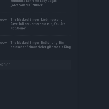
Muuhnika kehrt mit Lady Gagas
„Abracadabra“ zurück
The Masked Singer: Lieblingssong:
Rave-Ioli berührt erneut mit „You Are
Not Alone“
The Masked Singer: Enthüllung: Ein
deutscher Schauspieler glänzte als King
NZEIGE