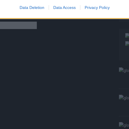
W
Data Deletion
Data Access
Privacy Policy
S