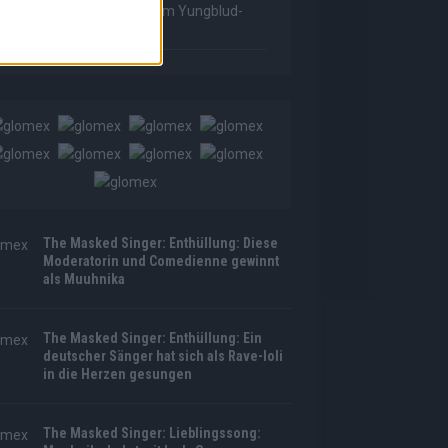
as Made For Loving You“ im Yungblud-
tyle!
The Masked Singer: Enthüllung: Diese
Moderatorin und Comedienne gewinnt
als Muuhnika
The Masked Singer: Enthüllung: Ein
deutscher Sänger hat sich als Rave-Ioli
in die Herzen gesungen
The Masked Singer: Lieblingssong: