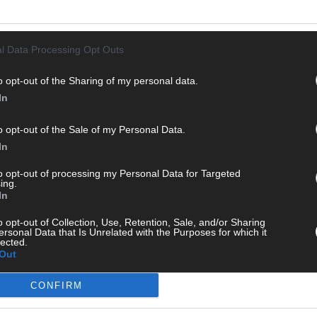
T
M
„
l Data Processing Opt Outs
T
b
o opt-out of the Sharing of my personal data.
In
T
d
o opt-out of the Sale of my Personal Data.
 mit und teile deine Perspektive. Mit * gekennzeichnete
T
In
n Klarnamen (Vor- und Nachname) und eine gültige E-Mail-
P
en jeden Kommentar kurz. Beiträge, die unsere
Netiquette
to opt-out of processing my Personal Data for Targeted
T
e, Beleidigungen, Hetze, Spam oder Werbung werden nicht
ing.
W
In
ereinbarungen
.
T
o opt-out of Collection, Use, Retention, Sale, and/or Sharing
M
ersonal Data that Is Unrelated with the Purposes for which it
lected.
Out
T
ö
CONFIRM
E
T