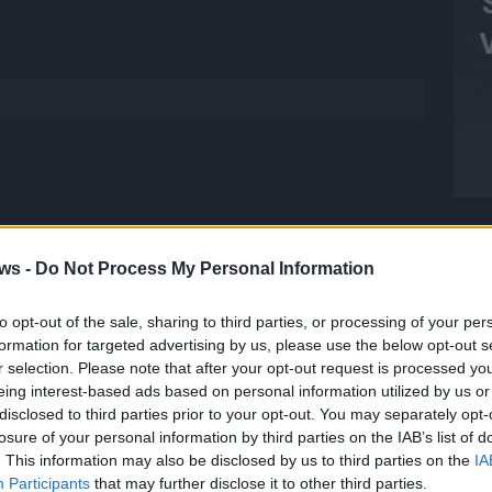
ws -
Do Not Process My Personal Information
 FLASH
1648 Artikel
to opt-out of the sale, sharing to third parties, or processing of your per
T
formation for targeted advertising by us, please use the below opt-out s
hesten Streams, die spannendsten Videos und alles, was du
M
r selection. Please note that after your opt-out request is processed y
en musst. Ob News, Unterhaltung oder Specials – wir
M
eing interest-based ads based on personal information utilized by us or
te direkt auf den Screen, live oder on-demand. Unsere
disclosed to third parties prior to your opt-out. You may separately opt-
T
ie Clips, Streams und Highlights extra für dich. Kein langes
losure of your personal information by third parties on the IAB’s list of
d
n durch endlose Seiten – einfach einschalten, mitfiebern und
. This information may also be disclosed by us to third parties on the
IA
d
Participants
that may further disclose it to other third parties.