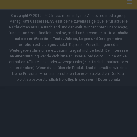
Mediadaten
Deine Botschaft. Unsere Bühne.
Ob Sponsored Post, Banner oder individuelle Kooperation – erreiche
Deine Zielgruppe genau dort, wo sie aktiv ist.
➔
Jetzt Werbung buchen & sichtbar werden!
EIN ANGEBOT DER COZMO NEWS
Copyright
© 2019 - 2025 | cozmo infinity n.e.V. | cozmo media group
Verlag Raffi Gasser |
FLASH
ist deine zuverlässige Quelle für aktuelle
Nachrichten aus Deutschland und der Welt. Wir berichten unabhängig,
fundiert und verständlich – online, mobil und crossmedial.
Alle Inhalte
auf dieser Website – Texte, Videos, Logos und Design – sind
urheberrechtlich geschützt
. Kopieren, Vervielfältigen oder
Weitergeben ohne unsere Zustimmung ist nicht erlaubt. Bei Interesse
an einer Nutzung wende dich bitte an unsere Redaktion. Einige Artikel
enthalten Affiliate-Links oder Anzeige-Links (z. B. farblich markiert oder
unterstrichen). Wenn du darüber ein Produkt kaufst, erhalten wir eine