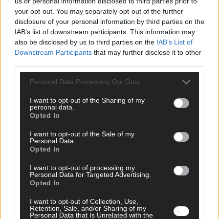
us or personal information disclosed to third parties prior to
your opt-out. You may separately opt-out of the further
FOLGE UNS BEI FACEBOOK
disclosure of your personal information by third parties on the
IAB’s list of downstream participants. This information may
also be disclosed by us to third parties on the
IAB’s List of
Downstream Participants
that may further disclose it to other
third parties.
MEDIATHEK
Personal Data Processing Opt Outs
I want to opt-out of the Sharing of my
Germany’s Next Topmodel: Shoot-Out-Drama: Zwei
personal data.
Models müssen gehen!
Opted In
I want to opt-out of the Sale of my
The Masked Singer: „Fresh“ und funky! Rave-Ioli lässt
Personal Data.
es mit Kool & The Gang krachen
Opted In
I want to opt-out of processing my
Personal Data for Targeted Advertising.
Warum sind Europawahlen so wichtig?
Opted In
I want to opt-out of Collection, Use,
Retention, Sale, and/or Sharing of my
Personal Data that Is Unrelated with the