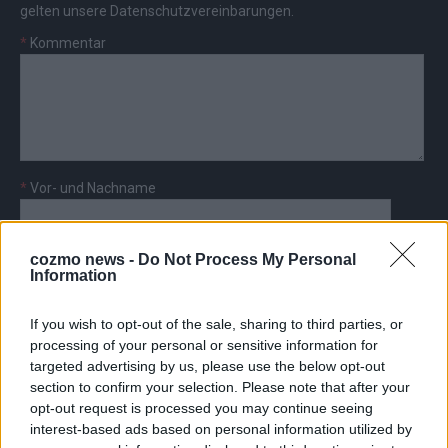
gelten unsere
Datenschutzvereinbarungen
.
*
Kommentar
*
Vor- und Nachname
*
E-Mail
cozmo news -
Do Not Process My Personal
Information
If you wish to opt-out of the sale, sharing to third parties, or
processing of your personal or sensitive information for
targeted advertising by us, please use the below opt-out
AD
section to confirm your selection. Please note that after your
opt-out request is processed you may continue seeing
interest-based ads based on personal information utilized by