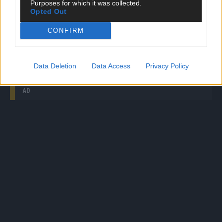
Das passiert, wenn du vor dem Frühstück Kaffee
Purposes for which it was collected.
trinkst
Opted Out
CONFIRM
The Masked Singer: Der Kiwi begeistert mit „She’s
Like the Wind“ von Patrick Swayze
Data Deletion
Data Access
Privacy Policy
AD