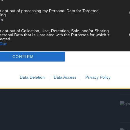
T
W
to opt-out of processing my Personal Data for Targeted
ing.
S
In
o opt-out of Collection, Use, Retention, Sale, and/or Sharing
ersonal Data that Is Unrelated with the Purposes for which it
lected.
Out
CONFIRM
Data Deletion
Data Access
Privacy Policy