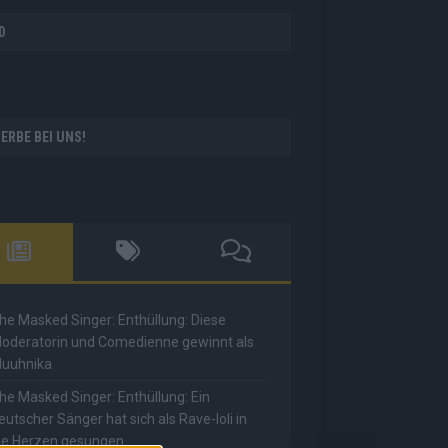
D
ERBE BEI UNS!
he Masked Singer: Enthüllung: Diese
oderatorin und Comedienne gewinnt als
uuhnika
he Masked Singer: Enthüllung: Ein
eutscher Sänger hat sich als Rave-Ioli in
ie Herzen gesungen