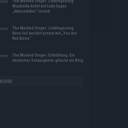
The Masked Singer: Lieblingssong:
Muuhnika kehrt mit Lady Gagas
„Abracadabra“ zurück
The Masked Singer: Lieblingssong:
Rave-Ioli berührt erneut mit „You Are
Not Alone“
The Masked Singer: Enthüllung: Ein
deutscher Schauspieler glänzte als King
NZEIGE