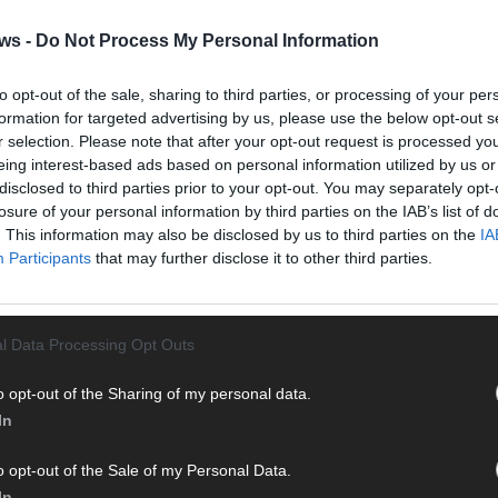
T
ws -
Do Not Process My Personal Information
M
„
to opt-out of the sale, sharing to third parties, or processing of your per
T
formation for targeted advertising by us, please use the below opt-out s
b
r selection. Please note that after your opt-out request is processed y
eing interest-based ads based on personal information utilized by us or
T
disclosed to third parties prior to your opt-out. You may separately opt-
 mit und teile deine Perspektive. Mit * gekennzeichnete
d
losure of your personal information by third parties on the IAB’s list of
n Klarnamen (Vor- und Nachname) und eine gültige E-Mail-
. This information may also be disclosed by us to third parties on the
IA
T
en jeden Kommentar kurz. Beiträge, die unsere
Netiquette
Participants
that may further disclose it to other third parties.
P
e, Beleidigungen, Hetze, Spam oder Werbung werden nicht
ereinbarungen
.
T
W
l Data Processing Opt Outs
T
M
o opt-out of the Sharing of my personal data.
In
T
ö
E
o opt-out of the Sale of my Personal Data.
In