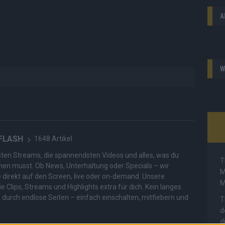
A
W
 FLASH
1648 Artikel
hesten Streams, die spannendsten Videos und alles, was du
T
en musst. Ob News, Unterhaltung oder Specials – wir
M
te direkt auf den Screen, live oder on-demand. Unsere
M
ie Clips, Streams und Highlights extra für dich. Kein langes
n durch endlose Seiten – einfach einschalten, mitfiebern und
T
d
d