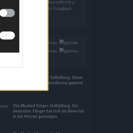
he Masked Singer: Muuhnika rockt mit „I
as Made For Loving You“ im Yungblud-
tyle!
The Masked Singer: Enthüllung: Diese
Moderatorin und Comedienne gewinnt
als Muuhnika
The Masked Singer: Enthüllung: Ein
deutscher Sänger hat sich als Rave-Ioli
in die Herzen gesungen