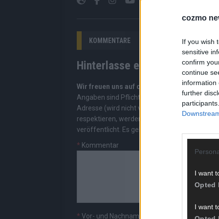
cozmo ne
KOMMENTARE
If you wish 
sensitive in
confirm you
Hinterlasse einen Kommentar
continue se
information 
Wir freuen uns auf deinen Beitrag!
Diskutiere
further disc
Angaben sind Pflichtfelder. Bitte nutze deine
participants
Adresse (wird nicht veröffentlicht). Wir prüf
Downstream 
respektieren, werden freigeschaltet; Hassred
veröffentlicht. Es gelten unsere
Datenschutzv
*
Kommentar
Persona
I want t
Opted 
I want t
*
Vor- und Nachname
Opted 