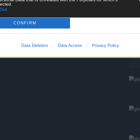
lected.
W
Out
S
CONFIRM
Data Deletion
Data Access
Privacy Policy