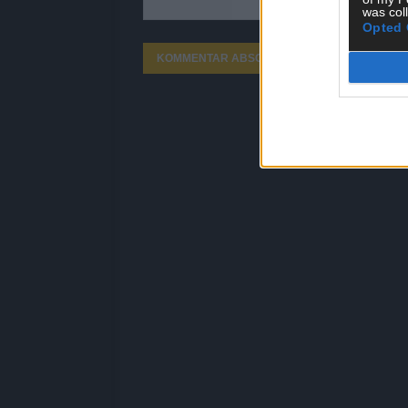
was col
Opted 