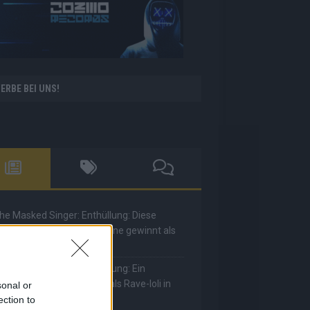
ERBE BEI UNS!
he Masked Singer: Enthüllung: Diese
oderatorin und Comedienne gewinnt als
uuhnika
he Masked Singer: Enthüllung: Ein
eutscher Sänger hat sich als Rave-Ioli in
sonal or
ie Herzen gesungen
ection to