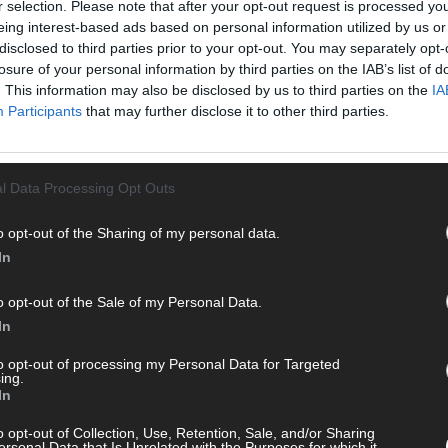
r selection. Please note that after your opt-out request is processed y
T
eing interest-based ads based on personal information utilized by us or
M
disclosed to third parties prior to your opt-out. You may separately opt-
„
losure of your personal information by third parties on the IAB’s list of
. This information may also be disclosed by us to third parties on the
IA
T
 mit und teile deine Perspektive. Mit * gekennzeichnete
Participants
that may further disclose it to other third parties.
b
n Klarnamen (Vor- und Nachname) und eine gültige E-Mail-
T
en jeden Kommentar kurz. Beiträge, die unsere
Netiquette
d
e, Beleidigungen, Hetze, Spam oder Werbung werden nicht
l Data Processing Opt Outs
ereinbarungen
.
T
P
o opt-out of the Sharing of my personal data.
In
T
W
o opt-out of the Sale of my Personal Data.
T
In
M
to opt-out of processing my Personal Data for Targeted
T
ing.
ö
In
E
o opt-out of Collection, Use, Retention, Sale, and/or Sharing
T
ersonal Data that Is Unrelated with the Purposes for which it