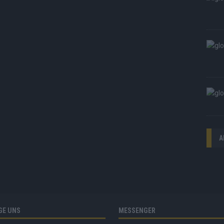
A
GE UNS
MESSENGER