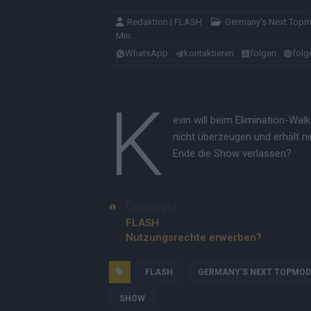
Redaktion | FLASH
Germany's Next Top
Min.
WhatsApp
kontaktieren
folgen
folg
K
evin will beim Elimination-Wal
nicht überzeugen und erhält n
Ende die Show verlassen?
Copyright
FLASH
Nutzungsrechte erwerben?
FLASH
GERMANY'S NEXT TOPMOD
SHOW