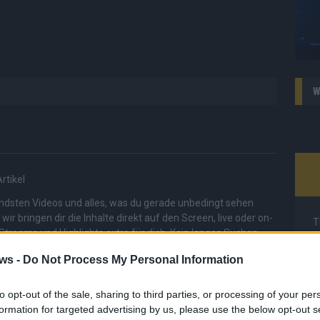
W
rtikel
endsten Videos und alles, was du gerade unbedingt sehen
r bringen dir die Inhalte direkt auf den Screen, live oder on-
T
Streams und Highlights extra für dich. Kein langes Suchen,
M
inschalten, mitfiebern und nichts verpassen.
M
ws -
Do Not Process My Personal Information
T
d
to opt-out of the sale, sharing to third parties, or processing of your per
d
formation for targeted advertising by us, please use the below opt-out s