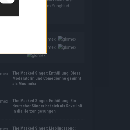
as Made For Loving You“ im Yungblud-
tyle!
The Masked Singer: Enthüllung: Diese
Moderatorin und Comedienne gewinnt
als Muuhnika
The Masked Singer: Enthüllung: Ein
deutscher Sänger hat sich als Rave-Ioli
in die Herzen gesungen
The Masked Singer: Lieblingssong: