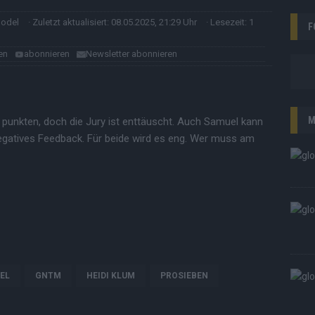
model
· Zuletzt aktualisiert: 08.05.2025, 21:29 Uhr
· Lesezeit: 1
F
en
abonnieren
Newsletter abonnieren
M
k punkten, doch die Jury ist enttäuscht. Auch Samuel kann
egatives Feedback. Für beide wird es eng. Wer muss am
EL
GNTM
HEIDI KLUM
PROSIEBEN