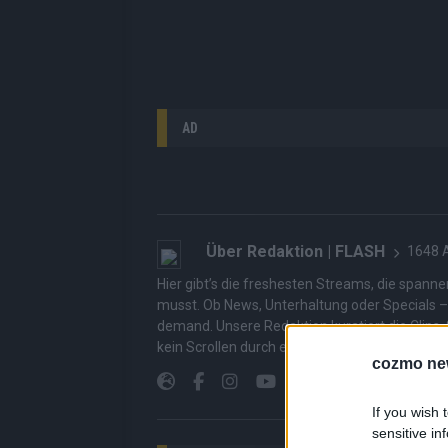
AD
Über Redaktion | FLASH
1648 A
Hier gibt’s die freshesten Streams, die spann
musst. Ob News, Unterhaltung oder Specials – wi
demand. Unsere Redaktion kuratiert die Clips, 
kein Scrollen durch endlose Seiten – einfach e
cozmo ne
If you wish 
sensitive in