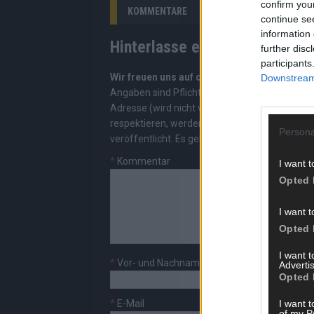
confirm you
KOMMENTARE
continue se
information 
Hinterlasse einen Kommentar
further disc
participants
Wir freuen uns auf deinen Beitrag!
Diskutiere
Downstream 
Angaben sind Pflichtfelder. Bitte nutze deine
Adresse (wird nicht veröffentlicht). Wir prüf
respektieren, werden freigeschaltet; Hassred
Persona
veröffentlicht. Es gelten unsere
Datenschutzv
*
Kommentar
I want t
Opted 
I want t
Opted 
I want 
*
Vor- und Nachname
Advertis
Opted 
I want t
*
E-Mail
of my P