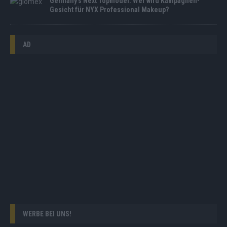
Germany’s Next Topmodel: Wer wird Kampagnen-
Gesicht für NYX Professional Makeup?
AD
WERBE BEI UNS!