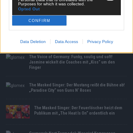
Purposes for which it was collected.
Opted Out
MEDIATHEK
CONFIRM
The Masked Singer: Der Floh singt „Everlasting Love“
von Robert Knight
Data Deletion
Data Access
Privacy Policy
The Voice of Germany: Funky, soulig und soft!
Jasmine wickelt die Coaches mit „Kiss“ um den
Finger
The Masked Singer: Der Mustang reißt die Bühne ab!
„Paradise City“ von Guns N‘ Roses
The Masked Singer: Der Feuerlöscher heizt dem
Publikum mit „The Heat Is On“ ordentlich ein