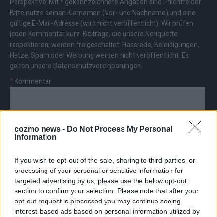
Perspektive. Mit * gekennzeichnete Angaben sind Pflichtfelder.
Bitte nutze deinen Klarnamen (Vor- und Nachname) und eine
gültige E-Mail-Adresse (wird nicht veröffentlicht). Wir prüfen
jeden Kommentar kurz. Beiträge, die unsere
Netiquette
respektieren, werden freigeschaltet; Hassrede, Beleidigungen,
Hetze, Spam oder Werbung werden nicht veröffentlicht. Es
gelten unsere
Datenschutzvereinbarungen
.
*
Kommentar
cozmo news -
Do Not Process My Personal
Information
*
Vor- und Nachname
If you wish to opt-out of the sale, sharing to third parties, or
processing of your personal or sensitive information for
*
E-Mail
targeted advertising by us, please use the below opt-out
section to confirm your selection. Please note that after your
opt-out request is processed you may continue seeing
interest-based ads based on personal information utilized by