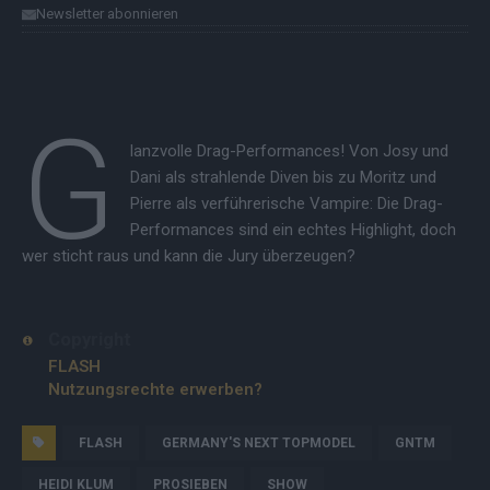
Newsletter abonnieren
G
lanzvolle Drag-Performances! Von Josy und
Dani als strahlende Diven bis zu Moritz und
Pierre als verführerische Vampire: Die Drag-
Performances sind ein echtes Highlight, doch
wer sticht raus und kann die Jury überzeugen?
Copyright
FLASH
Nutzungsrechte erwerben?
FLASH
GERMANY'S NEXT TOPMODEL
GNTM
HEIDI KLUM
PROSIEBEN
SHOW