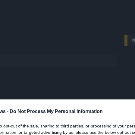
W
ws -
Do Not Process My Personal Information
 FLASH
1648 Artikel
to opt-out of the sale, sharing to third parties, or processing of your per
hesten Streams, die spannendsten Videos und alles, was du
formation for targeted advertising by us, please use the below opt-out s
en musst. Ob News, Unterhaltung oder Specials – wir