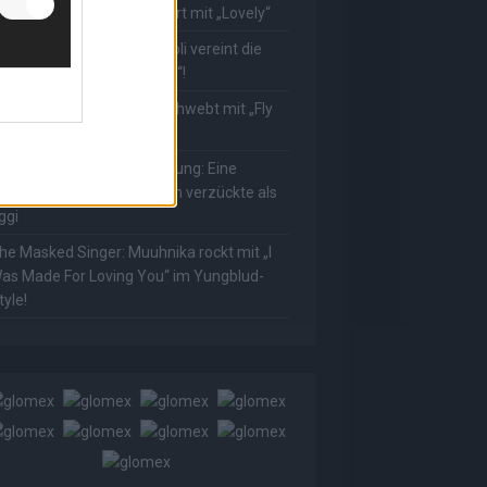
ower! Muuhnika verzaubert mit „Lovely“
he Masked Singer: Rave-Ioli vereint die
elt mit „We Are The World“!
he Masked Singer: King schwebt mit „Fly
e To The Moon“!
he Masked Singer: Enthüllung: Eine
sterreichische Moderatorin verzückte als
ggi
he Masked Singer: Muuhnika rockt mit „I
as Made For Loving You“ im Yungblud-
tyle!