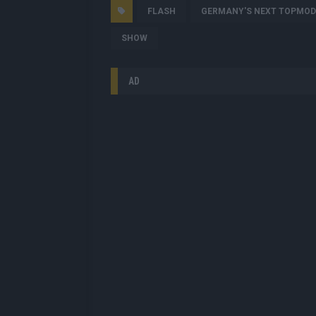
FLASH
GERMANY'S NEXT TOPMOD
SHOW
AD