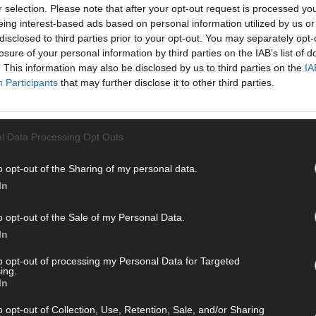
r selection. Please note that after your opt-out request is processed y
te direkt auf den Screen, live oder on-demand. Unsere
eing interest-based ads based on personal information utilized by us or
ie Clips, Streams und Highlights extra für dich. Kein langes
disclosed to third parties prior to your opt-out. You may separately opt-
n durch endlose Seiten – einfach einschalten, mitfiebern und
losure of your personal information by third parties on the IAB’s list of
. This information may also be disclosed by us to third parties on the
IA
T
Participants
that may further disclose it to other third parties.
M
M
T
l Data Processing Opt Outs
d
d
o opt-out of the Sharing of my personal data.
T
In
M
 mit und teile deine Perspektive. Mit * gekennzeichnete
„
o opt-out of the Sale of my Personal Data.
n Klarnamen (Vor- und Nachname) und eine gültige E-Mail-
T
en jeden Kommentar kurz. Beiträge, die unsere
Netiquette
In
b
e, Beleidigungen, Hetze, Spam oder Werbung werden nicht
to opt-out of processing my Personal Data for Targeted
ereinbarungen
.
T
ing.
In
d
T
o opt-out of Collection, Use, Retention, Sale, and/or Sharing