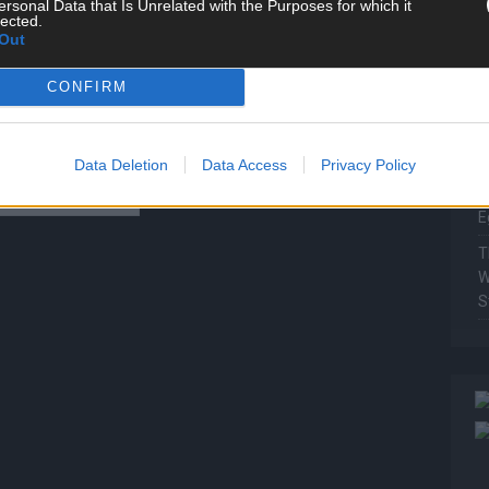
ersonal Data that Is Unrelated with the Purposes for which it
P
lected.
Out
T
W
CONFIRM
T
M
Data Deletion
Data Access
Privacy Policy
T
ö
E
T
W
S