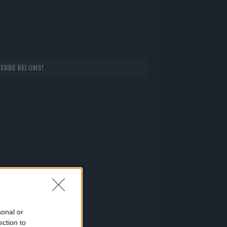
ERBE BEI UNS!
sonal or
ection to