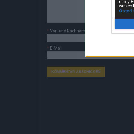
of my P
was col
Opted 
*
Vor- und Nachname
*
E-Mail