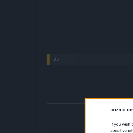
AD
cozmo ne
Über Redaktion |
If you wish 
Hier gibt’s die fres
sensitive in
gerade unbedingt seh