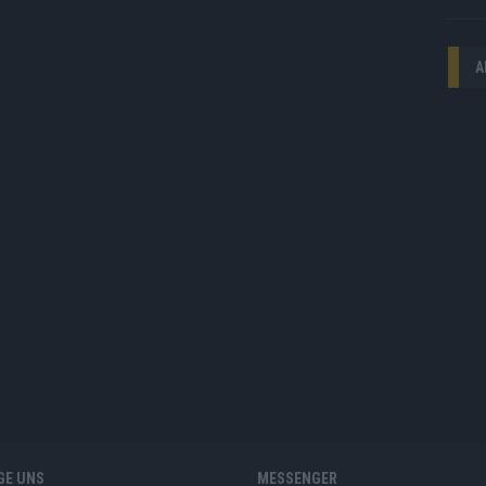
A
GE UNS
MESSENGER