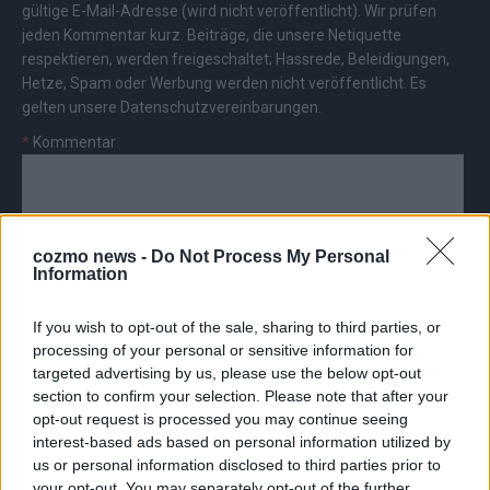
gültige E-Mail-Adresse (wird nicht veröffentlicht). Wir prüfen
jeden Kommentar kurz. Beiträge, die unsere
Netiquette
respektieren, werden freigeschaltet; Hassrede, Beleidigungen,
Hetze, Spam oder Werbung werden nicht veröffentlicht. Es
gelten unsere
Datenschutzvereinbarungen
.
*
Kommentar
cozmo news -
Do Not Process My Personal
Information
*
Vor- und Nachname
If you wish to opt-out of the sale, sharing to third parties, or
processing of your personal or sensitive information for
*
E-Mail
targeted advertising by us, please use the below opt-out
section to confirm your selection. Please note that after your
opt-out request is processed you may continue seeing
interest-based ads based on personal information utilized by
us or personal information disclosed to third parties prior to
your opt-out. You may separately opt-out of the further