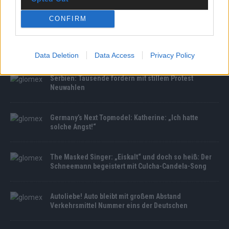
MEDIATHEK
CONFIRM
Germany’s Next Topmodel: Bereit für die Oscars? Red
Carpet Teaching mit Kilian Kerner
Data Deletion
Data Access
Privacy Policy
Serbien: Tausende fordern mit stillem Protest
Neuwahlen
Germany’s Next Topmodel: Katherine: „Ich hatte
solche Angst!“
The Masked Singer: „Eiskalt“ und doch so heiß: Der
Schneemann begeistert mit Culcha-Candela-Song
Autoliebe! Auto bleibt mit großem Abstand
Verkehrsmittel Nummer eins der Deutschen