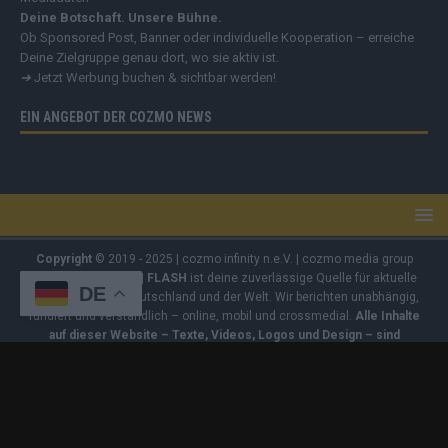
Deine Botschaft. Unsere Bühne.
Ob Sponsored Post, Banner oder individuelle Kooperation – erreiche
Deine Zielgruppe genau dort, wo sie aktiv ist.
➔
Jetzt Werbung buchen & sichtbar werden!
EIN ANGEBOT DER COZMO NEWS
Copyright
© 2019 - 2025 | cozmo infinity n.e.V. | cozmo media group
Verlag Raffi Gasser |
FLASH
ist deine zuverlässige Quelle für aktuelle
DE
Nachrichten aus Deutschland und der Welt. Wir berichten unabhängig,
fundiert und verständlich – online, mobil und crossmedial.
Alle Inhalte
auf dieser Website – Texte, Videos, Logos und Design – sind
urheberrechtlich geschützt
. Kopieren, Vervielfältigen oder
Weitergeben ohne unsere Zustimmung ist nicht erlaubt. Bei Interesse
an einer Nutzung wende dich bitte an unsere Redaktion. Einige Artikel
enthalten Affiliate-Links oder Anzeige-Links (z. B. farblich markiert oder
unterstrichen). Wenn du darüber ein Produkt kaufst, erhalten wir eine