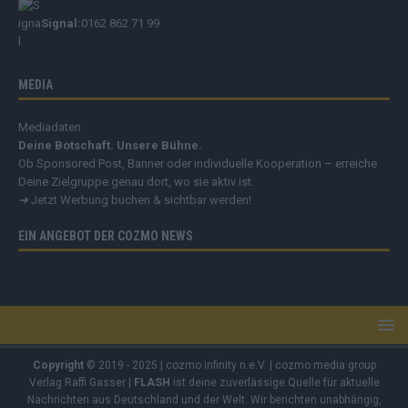
Signal:
0162 862 71 99
MEDIA
Mediadaten
Deine Botschaft. Unsere Bühne.
Ob Sponsored Post, Banner oder individuelle Kooperation – erreiche
Deine Zielgruppe genau dort, wo sie aktiv ist.
➔
Jetzt Werbung buchen & sichtbar werden!
EIN ANGEBOT DER COZMO NEWS
Copyright
© 2019 - 2025 | cozmo infinity n.e.V. | cozmo media group
Verlag Raffi Gasser |
FLASH
ist deine zuverlässige Quelle für aktuelle
Nachrichten aus Deutschland und der Welt. Wir berichten unabhängig,