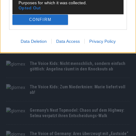
Purposes for which it was collected.
Opted Out
CONFIRM
MEDIATHEK
BRABUS 700 feiert Weltpremiere: Luxus-Power in
Data Deletion
Data Access
Privacy Policy
Pebble Beach enthüllt
The Voice Kids: Nicht menschlich, sondern einfach
göttlich: Angelina räumt in den Knockouts ab
The Voice Kids: Zum Niederknien: Marie liefert voll
ab!
Germany’s Next Topmodel: Chaos auf dem Highway:
Selma verpatzt ihren Entscheidungs-Walk
The Voice of Germany: Ares überzeugt mit „Eastside“