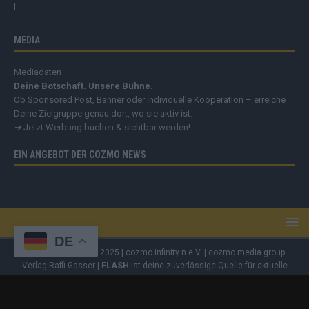
MEDIA
Mediadaten
Deine Botschaft. Unsere Bühne.
Ob Sponsored Post, Banner oder individuelle Kooperation – erreiche
Deine Zielgruppe genau dort, wo sie aktiv ist.
➔
Jetzt Werbung buchen & sichtbar werden!
EIN ANGEBOT DER COZMO NEWS
DE
Copyright
© 2019 - 2025 | cozmo infinity n.e.V. | cozmo media group
Verlag Raffi Gasser |
FLASH
ist deine zuverlässige Quelle für aktuelle
Nachrichten aus Deutschland und der Welt. Wir berichten unabhängig,
fundiert und verständlich – online, mobil und crossmedial.
Alle Inhalte
auf dieser Website – Texte, Videos, Logos und Design – sind