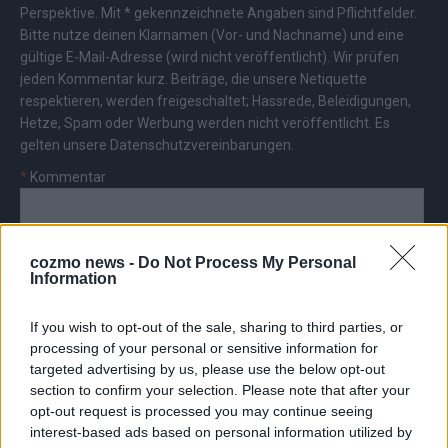
Perspektive. Mit * gekennzeichnete Angaben sind Pflichtfelder.
Bitte nutze deinen Klarnamen (Vor- und Nachname) und eine
gültige E-Mail-Adresse (wird nicht veröffentlicht). Wir prüfen
jeden Kommentar kurz. Beiträge, die unsere
Netiquette
respektieren, werden freigeschaltet; Hassrede, Beleidigungen,
Hetze, Spam oder Werbung werden nicht veröffentlicht. Es
gelten unsere
Datenschutzvereinbarungen
.
*
Kommentar
cozmo news -
Do Not Process My Personal
Information
*
Vor- und Nachname
If you wish to opt-out of the sale, sharing to third parties, or
processing of your personal or sensitive information for
targeted advertising by us, please use the below opt-out
*
E-Mail
section to confirm your selection. Please note that after your
opt-out request is processed you may continue seeing
interest-based ads based on personal information utilized by