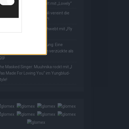
ower! Muuhnika verzaubert mit „Lovely“
he Masked Singer: Rave-Ioli vereint die
elt mit „We Are The World“!
he Masked Singer: King schwebt mit „Fly
e To The Moon“!
he Masked Singer: Enthüllung: Eine
sterreichische Moderatorin verzückte als
ggi
he Masked Singer: Muuhnika rockt mit „I
as Made For Loving You“ im Yungblud-
tyle!