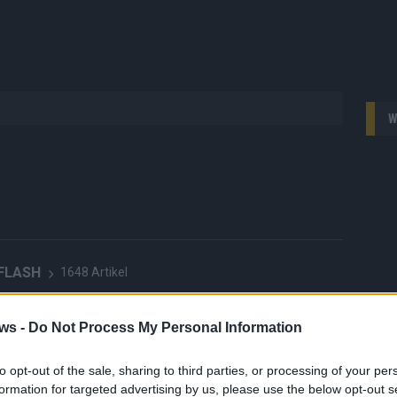
W
 FLASH
1648 Artikel
hesten Streams, die spannendsten Videos und alles, was du
en musst. Ob News, Unterhaltung oder Specials – wir
ws -
Do Not Process My Personal Information
te direkt auf den Screen, live oder on-demand. Unsere
ie Clips, Streams und Highlights extra für dich. Kein langes
to opt-out of the sale, sharing to third parties, or processing of your per
n durch endlose Seiten – einfach einschalten, mitfiebern und
formation for targeted advertising by us, please use the below opt-out s