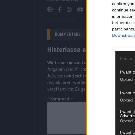
confirm you
continue se
information 
further disc
participants
KOMMENTARE
Downstream 
Hinterlasse einen Kommentar
Persona
Wir freuen uns auf deinen Beitrag!
Diskutiere
Angaben sind Pflichtfelder. Bitte nutze deine
I want t
Adresse (wird nicht veröffentlicht). Wir prüf
Opted 
respektieren, werden freigeschaltet; Hassred
veröffentlicht. Es gelten unsere
Datenschutzv
I want t
*
Kommentar
Opted 
I want 
Advertis
Opted 
I want t