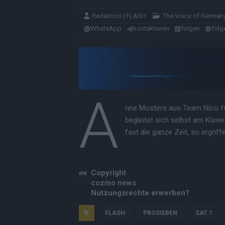
Redaktion | FLASH
The Voice of German
WhatsApp
kontaktieren
folgen
folg
A
nne Mosters aus Team Nico for
begleitet sich selbst am Klavi
fast die ganze Zeit, so ergrif
Copyright
cozmo news
Nutzungsrechte erwerben?
FLASH
PROSIEBEN
SAT.1