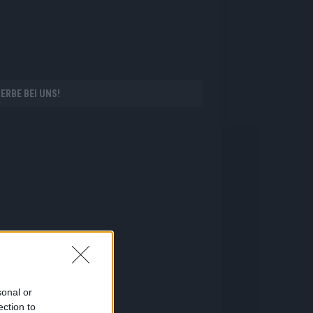
ERBE BEI UNS!
sonal or
ection to