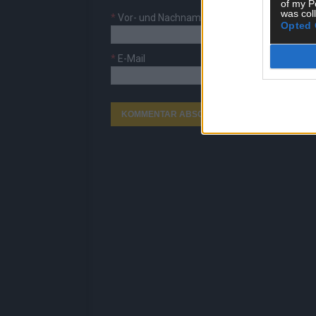
of my P
was col
*
Vor- und Nachname
Opted 
*
E-Mail