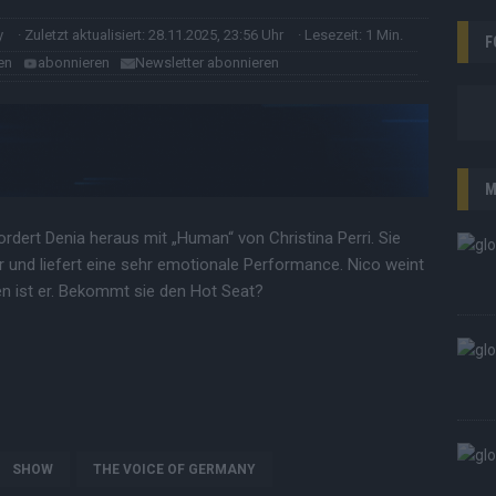
y
· Zuletzt aktualisiert: 28.11.2025, 23:56 Uhr
· Lesezeit: 1 Min.
F
en
abonnieren
Newsletter abonnieren
M
dert Denia heraus mit „Human“ von Christina Perri. Sie
er und liefert eine sehr emotionale Performance. Nico weint
fen ist er. Bekommt sie den Hot Seat?
SHOW
THE VOICE OF GERMANY