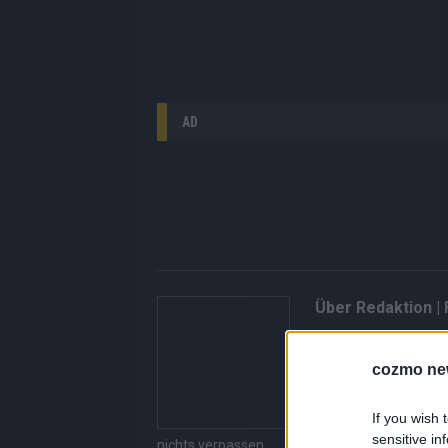
AD
Über Redaktion |
Hier gibt’s die fres
gerade unbedingt seh
cozmo ne
bringen dir die Inhal
Redaktion kuratiert d
If you wish 
Suchen, kein Scrolle
sensitive in
nichts verpassen.