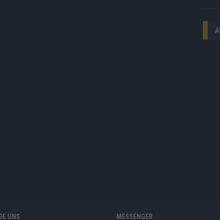
A
GE UNS
MESSENGER