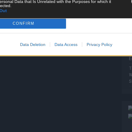
ersonal Data that Is Unrelated with the Purposes for which it
P
lected.
Out
T
W
CONFIRM
T
M
Data Deletion
Data Access
Privacy Policy
T
ö
E
T
W
S