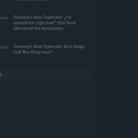
Germany’s Next Topmodel: „I’m
speechless right now!“ Elsa Hosk
überrascht die Kandidaten
Germany’s Next Topmodel: Kein Happy
End! Wer fliegt raus?
D