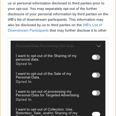
us or personal information disclosed to third parties prior to
The Masked Singer: Enthüllung: Ein deutscher
your opt-out. You may separately opt-out of the further
Schauspieler glänzte als King
disclosure of your personal information by third parties on the
IAB’s list of downstream participants. This information may
The Masked Singer: Billie Eilish trifft Kuh-Power!
also be disclosed by us to third parties on the
IAB’s List of
Muuhnika verzaubert mit „Lovely“
Downstream Participants
that may further disclose it to other
The Masked Singer: Rave-Ioli vereint die Welt mit „We
third parties.
Are The World“!
Personal Data Processing Opt Outs
The Masked Singer: King schwebt mit „Fly Me To The
Moon“!
I want to opt-out of the Sharing of my
personal data.
The Masked Singer: Enthüllung: Eine österreichische
Opted In
Moderatorin verzückte als Eggi
I want to opt-out of the Sale of my
Personal Data.
The Masked Singer: Muuhnika rockt mit „I Was Made For
Opted In
Loving You“ im Yungblud-Style!
I want to opt-out of processing my
Personal Data for Targeted Advertising.
Opted In
I want to opt-out of Collection, Use,
Retention, Sale, and/or Sharing of my