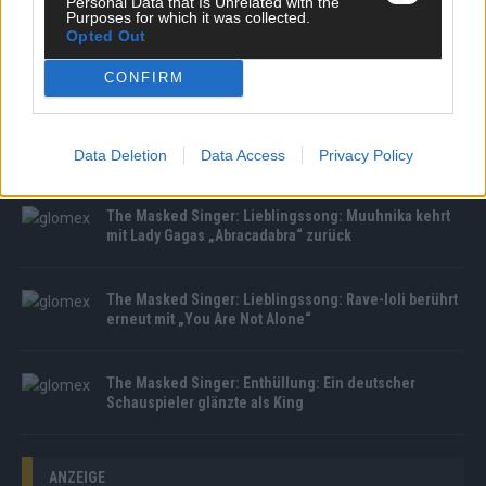
Personal Data that Is Unrelated with the
Purposes for which it was collected.
Opted Out
The Masked Singer: Enthüllung: Diese Moderatorin
und Comedienne gewinnt als Muuhnika
CONFIRM
The Masked Singer: Enthüllung: Ein deutscher
Sänger hat sich als Rave-Ioli in die Herzen gesungen
Data Deletion
Data Access
Privacy Policy
The Masked Singer: Lieblingssong: Muuhnika kehrt
mit Lady Gagas „Abracadabra“ zurück
The Masked Singer: Lieblingssong: Rave-Ioli berührt
erneut mit „You Are Not Alone“
The Masked Singer: Enthüllung: Ein deutscher
Schauspieler glänzte als King
ANZEIGE