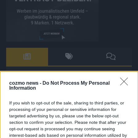
The Masked Singer: Enthüllung: Diese Moderatorin und
cozmo news -
Do Not Process My Personal
Comedienne gewinnt als Muuhnika
Information
The Masked Singer: Enthüllung: Ein deutscher Sänger
hat sich als Rave-Ioli in die Herzen gesungen
If you wish to opt-out of the sale, sharing to third parties, or
processing of your personal or sensitive information for
The Masked Singer: Lieblingssong: Muuhnika kehrt mit
targeted advertising by us, please use the below opt-out
Lady Gagas „Abracadabra“ zurück
section to confirm your selection. Please note that after your
The Masked Singer: Lieblingssong: Rave-Ioli berührt
opt-out request is processed you may continue seeing
interest-based ads based on personal information utilized by
erneut mit „You Are Not Alone“