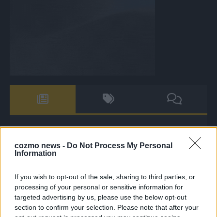
The Masked Singer: Enthüllung: Diese Moderatorin und
Comedienne gewinnt als Muuhnika
cozmo news -
Do Not Process My Personal
Information
The Masked Singer: Enthüllung: Ein deutscher Sänger
hat sich als Rave-Ioli in die Herzen gesungen
If you wish to opt-out of the sale, sharing to third parties, or
The Masked Singer: Lieblingssong: Muuhnika kehrt mit
processing of your personal or sensitive information for
Lady Gagas „Abracadabra“ zurück
targeted advertising by us, please use the below opt-out
section to confirm your selection. Please note that after your
The Masked Singer: Lieblingssong: Rave-Ioli berührt