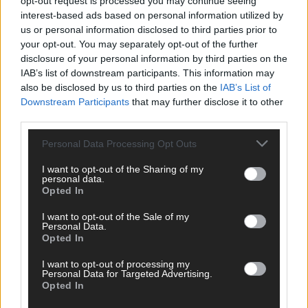
opt-out request is processed you may continue seeing
erneut mit „You Are Not Alone“
interest-based ads based on personal information utilized by
us or personal information disclosed to third parties prior to
The Masked Singer: Enthüllung: Ein deutscher
your opt-out. You may separately opt-out of the further
Schauspieler glänzte als King
disclosure of your personal information by third parties on the
The Masked Singer: Billie Eilish trifft Kuh-Power!
IAB’s list of downstream participants. This information may
Muuhnika verzaubert mit „Lovely“
also be disclosed by us to third parties on the
IAB’s List of
Downstream Participants
that may further disclose it to other
The Masked Singer: Rave-Ioli vereint die Welt mit „We
third parties.
Are The World“!
Personal Data Processing Opt Outs
The Masked Singer: King schwebt mit „Fly Me To The
Moon“!
I want to opt-out of the Sharing of my
personal data.
The Masked Singer: Enthüllung: Eine österreichische
Opted In
Moderatorin verzückte als Eggi
I want to opt-out of the Sale of my
The Masked Singer: Muuhnika rockt mit „I Was Made For
Personal Data.
Loving You“ im Yungblud-Style!
Opted In
I want to opt-out of processing my
Personal Data for Targeted Advertising.
Opted In