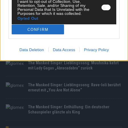
I want to opt-out of Collection, Use,
Retention, Sale, and/or Sharing of my
Personal Data that Is Unrelated with the
Purposes for which it was collected.
Opted Out
The Masked Singer: Enthüllung: Diese Moderatorin
und Comedienne gewinnt als Muuhnika
CONFIRM
The Masked Singer: Enthüllung: Ein deutscher
Sänger hat sich als Rave-Ioli in die Herzen gesungen
Data Deletion
Data Access
Privacy Policy
The Masked Singer: Lieblingssong: Muuhnika kehrt
mit Lady Gagas „Abracadabra“ zurück
The Masked Singer: Lieblingssong: Rave-Ioli berührt
erneut mit „You Are Not Alone“
The Masked Singer: Enthüllung: Ein deutscher
Schauspieler glänzte als King