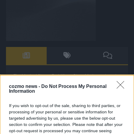
The Masked Singer: Enthüllung: Diese Moderatorin und
Comedienne gewinnt als Muuhnika
cozmo news -
Do Not Process My Personal
Information
The Masked Singer: Enthüllung: Ein deutscher Sänger
hat sich als Rave-Ioli in die Herzen gesungen
If you wish to opt-out of the sale, sharing to third parties, or
The Masked Singer: Lieblingssong: Muuhnika kehrt mit
processing of your personal or sensitive information for
Lady Gagas „Abracadabra“ zurück
targeted advertising by us, please use the below opt-out
section to confirm your selection. Please note that after your
The Masked Singer: Lieblingssong: Rave-Ioli berührt
opt-out request is processed you may continue seeing
erneut mit „You Are Not Alone“