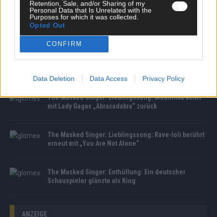
Retention, Sale, and/or Sharing of my
Personal Data that Is Unrelated with the
Purposes for which it was collected.
The Masked Singer: Enthüllung: Diese Moderatorin
Opted Out
und Comedienne gewinnt als Muuhnika
CONFIRM
The Masked Singer: Enthüllung: Ein deutscher
Sänger hat sich als Rave-Ioli in die Herzen gesungen
Data Deletion
Data Access
Privacy Policy
The Masked Singer: Lieblingssong: Muuhnika kehrt
mit Lady Gagas „Abracadabra“ zurück
The Masked Singer: Lieblingssong: Rave-Ioli berührt
erneut mit „You Are Not Alone“
The Masked Singer: Enthüllung: Ein deutscher
Schauspieler glänzte als King
ANZEIGE