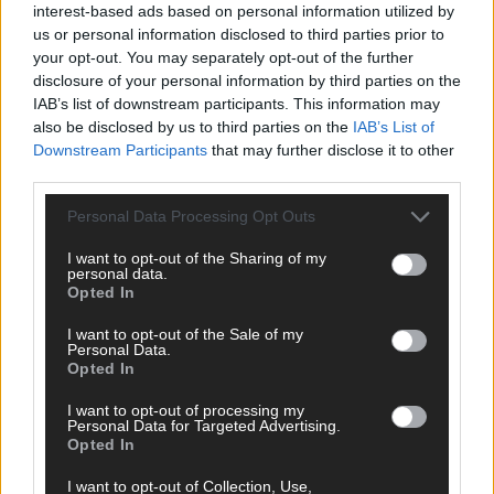
interest-based ads based on personal information utilized by
The Masked Singer: Enthüllung: Ein deutscher
us or personal information disclosed to third parties prior to
Schauspieler glänzte als King
your opt-out. You may separately opt-out of the further
disclosure of your personal information by third parties on the
The Masked Singer: Billie Eilish trifft Kuh-Power!
IAB’s list of downstream participants. This information may
Muuhnika verzaubert mit „Lovely“
also be disclosed by us to third parties on the
IAB’s List of
Downstream Participants
that may further disclose it to other
The Masked Singer: Rave-Ioli vereint die Welt mit „We
third parties.
Are The World“!
The Masked Singer: King schwebt mit „Fly Me To The
Personal Data Processing Opt Outs
Moon“!
I want to opt-out of the Sharing of my
The Masked Singer: Enthüllung: Eine österreichische
personal data.
Opted In
Moderatorin verzückte als Eggi
The Masked Singer: Muuhnika rockt mit „I Was Made For
I want to opt-out of the Sale of my
Personal Data.
Loving You“ im Yungblud-Style!
Opted In
I want to opt-out of processing my
Personal Data for Targeted Advertising.
Opted In
I want to opt-out of Collection, Use,