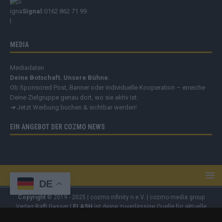
Signal:
0162 862 71 99
MEDIA
Mediadaten
Deine Botschaft. Unsere Bühne.
Ob Sponsored Post, Banner oder individuelle Kooperation – erreiche
Deine Zielgruppe genau dort, wo sie aktiv ist.
➔
Jetzt Werbung buchen & sichtbar werden!
EIN ANGEBOT DER COZMO NEWS
DE
Copyright
© 2019 - 2025 | cozmo infinity n.e.V. | cozmo media group
Verlag Raffi Gasser |
FLASH
ist deine zuverlässige Quelle für aktuelle
Nachrichten aus Deutschland und der Welt. Wir berichten unabhängig,