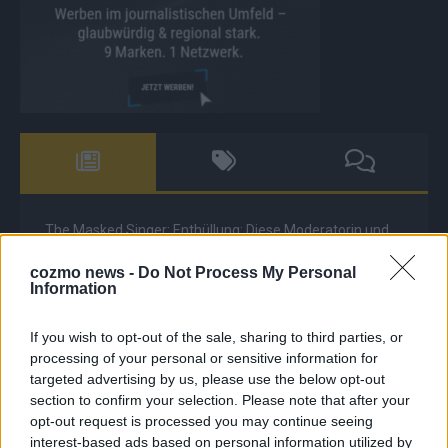
The Masked Singer: Enthüllung: Diese Moderatorin und
Comedienne gewinnt als Muuhnika
cozmo news -
Do Not Process My Personal
The Masked Singer: Enthüllung: Ein deutscher Sänger
Information
hat sich als Rave-Ioli in die Herzen gesungen
If you wish to opt-out of the sale, sharing to third parties, or
The Masked Singer: Lieblingssong: Muuhnika kehrt mit
processing of your personal or sensitive information for
Lady Gagas „Abracadabra“ zurück
targeted advertising by us, please use the below opt-out
The Masked Singer: Lieblingssong: Rave-Ioli berührt
section to confirm your selection. Please note that after your
erneut mit „You Are Not Alone“
opt-out request is processed you may continue seeing
interest-based ads based on personal information utilized by