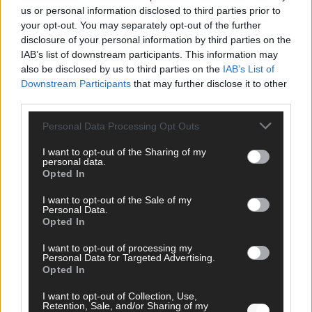
The Masked Singer: Enthüllung: Ein deutscher
us or personal information disclosed to third parties prior to
Schauspieler glänzte als King
your opt-out. You may separately opt-out of the further
disclosure of your personal information by third parties on the
The Masked Singer: Billie Eilish trifft Kuh-Power!
IAB’s list of downstream participants. This information may
Muuhnika verzaubert mit „Lovely“
also be disclosed by us to third parties on the
IAB’s List of
The Masked Singer: Rave-Ioli vereint die Welt mit „We
Downstream Participants
that may further disclose it to other
Are The World“!
third parties.
The Masked Singer: King schwebt mit „Fly Me To The
Personal Data Processing Opt Outs
Moon“!
I want to opt-out of the Sharing of my
The Masked Singer: Enthüllung: Eine österreichische
personal data.
Moderatorin verzückte als Eggi
Opted In
The Masked Singer: Muuhnika rockt mit „I Was Made For
I want to opt-out of the Sale of my
Loving You“ im Yungblud-Style!
Personal Data.
Opted In
I want to opt-out of processing my
Personal Data for Targeted Advertising.
Opted In
I want to opt-out of Collection, Use,
Retention, Sale, and/or Sharing of my