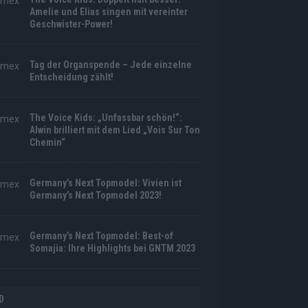
Amelie und Elias singen mit vereinter
Geschwister-Power!
Tag der Organspende – Jede einzelne
Entscheidung zählt!
The Voice Kids: „Unfassbar schön!“:
Alwin brilliert mit dem Lied „Vois Sur Ton
Chemin“
Germany’s Next Topmodel: Vivien ist
Germany’s Next Topmodel 2023!
Germany’s Next Topmodel: Best-of
Somajia: Ihre Highlights bei GNTM 2023
D