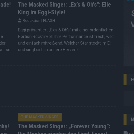
lade!
The Masked Singer: „Ex’s & Oh’s“: Elle
King im Eggi-Style!
Redaktion | FLASH
Eggi präsentiert „Ex’s & Oh’s“ mit einer ordentlichen
me
Portion Rock’n’Roll! Ihre Performance ist frech, wild
 der
und einfach mitreißend. Welcher Star steckt im Ei
ker so
und singt sich in unsere Herzen?
F
THE MASKED SINGER
M
nky!
The Masked Singer: „Forever Young“: