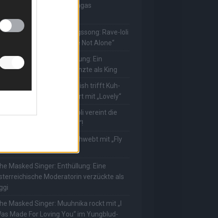
uuhnika kehrt mit Lady Gagas
Abracadabra“ zurück
he Masked Singer: Lieblingssong: Rave-Ioli
erührt erneut mit „You Are Not Alone“
he Masked Singer: Enthüllung: Ein
eutscher Schauspieler glänzte als King
he Masked Singer: Billie Eilish trifft Kuh-
ower! Muuhnika verzaubert mit „Lovely“
he Masked Singer: Rave-Ioli vereint die
elt mit „We Are The World“!
he Masked Singer: King schwebt mit „Fly
e To The Moon“!
he Masked Singer: Enthüllung: Eine
sterreichische Moderatorin verzückte als
ggi
he Masked Singer: Muuhnika rockt mit „I
as Made For Loving You“ im Yungblud-