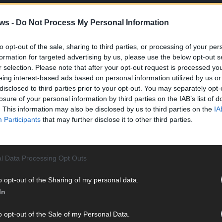
ws -
Do Not Process My Personal Information
THE VOICE OF GERMANY
The Voice of Germany: Starkes
to opt-out of the sale, sharing to third parties, or processing of your per
Statement im Finale: OXA überzeugt
formation for targeted advertising by us, please use the below opt-out s
mit „Set Me Free“
r selection. Please note that after your opt-out request is processed y
eing interest-based ads based on personal information utilized by us or
Redaktion | FLASH
disclosed to third parties prior to your opt-out. You may separately opt-
,
OXA setzt mit ihrem Song „Set Me Free“ ein starkes
losure of your personal information by third parties on the IAB’s list of
Soul
Statement im Finale. Mit ihrer einzigartigen Stimme
. This information may also be disclosed by us to third parties on the
IA
und ihrer intensiven Bühnenpräsenz reißt OXA das
Participants
that may further disclose it to other third parties.
Publikum mit. Kann OXA mit dieser Power-
…]
Performance den Sieg holen?
T
M
l Data Processing Opt Outs
M
T
o opt-out of the Sharing of my personal data.
d
In
d
o opt-out of the Sale of my Personal Data.
T