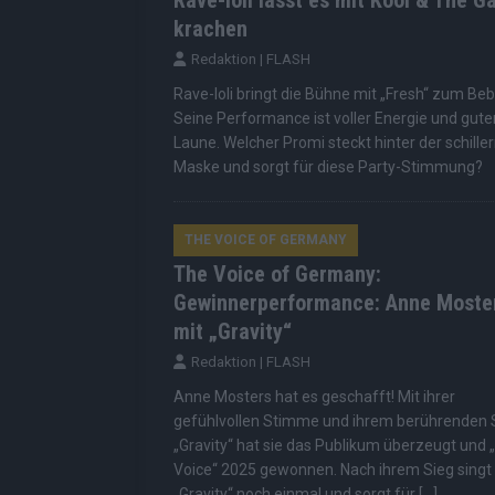
Rave-Ioli lässt es mit Kool & The G
krachen
Redaktion | FLASH
Rave-Ioli bringt die Bühne mit „Fresh“ zum Be
Seine Performance ist voller Energie und gute
Laune. Welcher Promi steckt hinter der schille
Maske und sorgt für diese Party-Stimmung?
THE VOICE OF GERMANY
The Voice of Germany:
Gewinnerperformance: Anne Moste
mit „Gravity“
Redaktion | FLASH
Anne Mosters hat es geschafft! Mit ihrer
gefühlvollen Stimme und ihrem berührenden
„Gravity“ hat sie das Publikum überzeugt und 
Voice“ 2025 gewonnen. Nach ihrem Sieg singt 
„Gravity“ noch einmal und sorgt für
[…]