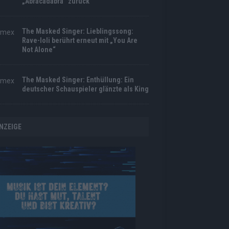
„Abracadabra“ zurück
The Masked Singer: Lieblingssong:
Rave-Ioli berührt erneut mit „You Are
Not Alone“
The Masked Singer: Enthüllung: Ein
deutscher Schauspieler glänzte als King
NZEIGE