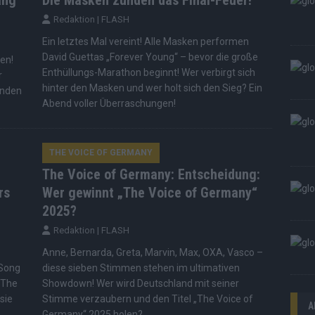
ang
Die Masken zünden das Final-Feuer!
Redaktion | FLASH
Ein letztes Mal vereint! Alle Masken performen
David Guettas „Forever Young“ – bevor die große
ben!
Enthüllungs-Marathon beginnt! Wer verbirgt sich
r
hinter den Masken und wer holt sich den Sieg? Ein
rnden
Abend voller Überraschungen!
THE VOICE OF GERMANY
The Voice of Germany: Entscheidung:
rs
Wer gewinnt „The Voice of Germany“
2025?
Redaktion | FLASH
Anne, Bernarda, Greta, Marvin, Max, OXA, Vasco –
 Song
diese sieben Stimmen stehen im ultimativen
„The
Showdown! Wer wird Deutschland mit seiner
sie
Stimme verzaubern und den Titel „The Voice of
A
Germany“ 2025 holen?