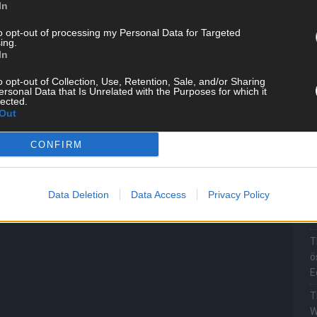
In
M
„
to opt-out of processing my Personal Data for Targeted
ing.
T
In
b
o opt-out of Collection, Use, Retention, Sale, and/or Sharing
T
ersonal Data that Is Unrelated with the Purposes for which it
lected.
d
Out
T
P
CONFIRM
T
W
Data Deletion
Data Access
Privacy Policy
T
M
T
ö
E
T
W