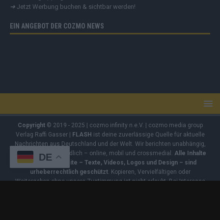
➔
Jetzt Werbung buchen & sichtbar werden!
EIN ANGEBOT DER COZMO NEWS
Copyright
© 2019 - 2025 | cozmo infinity n.e.V. | cozmo media group
Verlag Raffi Gasser |
FLASH
ist deine zuverlässige Quelle für aktuelle
Nachrichten aus Deutschland und der Welt. Wir berichten unabhängig,
fundiert und verständlich – online, mobil und crossmedial.
Alle Inhalte
DE
auf dieser Website – Texte, Videos, Logos und Design – sind
urheberrechtlich geschützt
. Kopieren, Vervielfältigen oder
Weitergeben ohne unsere Zustimmung ist nicht erlaubt. Bei Interesse
an einer Nutzung wende dich bitte an unsere Redaktion. Einige Artikel
enthalten Affiliate-Links oder Anzeige-Links (z. B. farblich markiert oder
unterstrichen). Wenn du darüber ein Produkt kaufst, erhalten wir eine
kleine Provision – für dich entstehen keine Zusatzkosten. Der Kauf