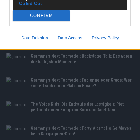
Opted Out
CONFIRM
MEDIATHEK
Drohnen-Alarm legt Flughäfen in Kopenhagen & Oslo
lahm
Data Deletion
Data Access
Privacy Policy
Germany’s Next Topmodel: Backstage-Talk: Das waren
die lustigsten Momente
Germany’s Next Topmodel: Fabienne oder Grace: Wer
sichert sich einen Platz im Finale?
The Voice Kids: Die Endstufe der Lässigkeit: Piet
performt einen Song von Sido und Adel Tawil
Germany’s Next Topmodel: Party-Alarm: Heiße Moves
beim Kampagnen-Dreh!