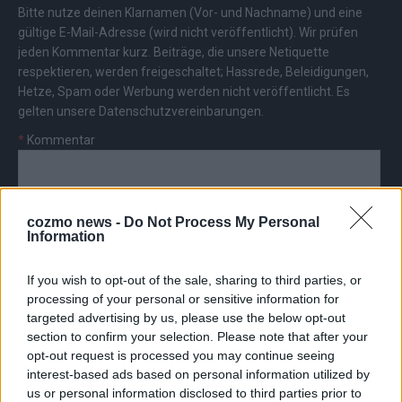
Bitte nutze deinen Klarnamen (Vor- und Nachname) und eine
gültige E-Mail-Adresse (wird nicht veröffentlicht). Wir prüfen
jeden Kommentar kurz. Beiträge, die unsere
Netiquette
respektieren, werden freigeschaltet; Hassrede, Beleidigungen,
Hetze, Spam oder Werbung werden nicht veröffentlicht. Es
gelten unsere
Datenschutzvereinbarungen
.
*
Kommentar
cozmo news -
Do Not Process My Personal
Information
*
Vor- und Nachname
If you wish to opt-out of the sale, sharing to third parties, or
processing of your personal or sensitive information for
targeted advertising by us, please use the below opt-out
*
E-Mail
section to confirm your selection. Please note that after your
opt-out request is processed you may continue seeing
interest-based ads based on personal information utilized by
us or personal information disclosed to third parties prior to