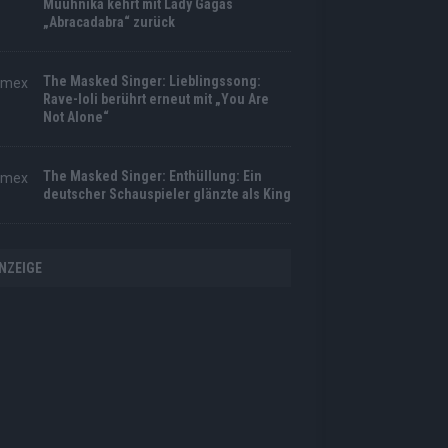
Muuhnika kehrt mit Lady Gagas
„Abracadabra“ zurück
The Masked Singer: Lieblingssong:
Rave-Ioli berührt erneut mit „You Are
Not Alone“
The Masked Singer: Enthüllung: Ein
deutscher Schauspieler glänzte als King
NZEIGE