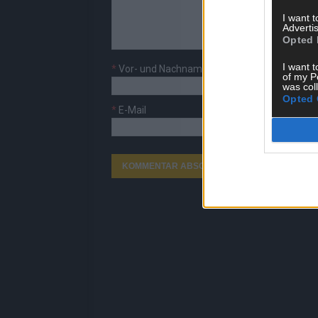
I want 
Advertis
Opted 
I want t
*
Vor- und Nachname
of my P
was col
Opted 
*
E-Mail