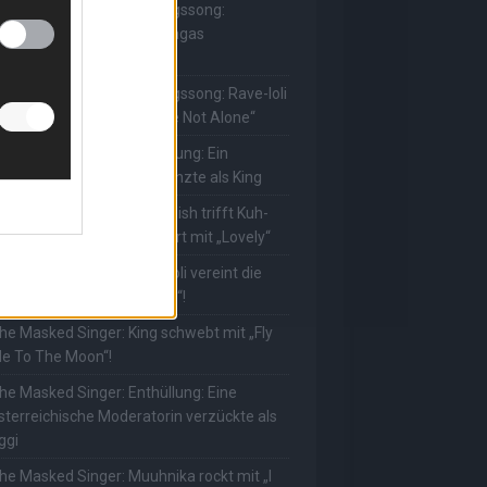
he Masked Singer: Lieblingssong:
uuhnika kehrt mit Lady Gagas
Abracadabra“ zurück
he Masked Singer: Lieblingssong: Rave-Ioli
erührt erneut mit „You Are Not Alone“
he Masked Singer: Enthüllung: Ein
eutscher Schauspieler glänzte als King
he Masked Singer: Billie Eilish trifft Kuh-
ower! Muuhnika verzaubert mit „Lovely“
he Masked Singer: Rave-Ioli vereint die
elt mit „We Are The World“!
he Masked Singer: King schwebt mit „Fly
e To The Moon“!
he Masked Singer: Enthüllung: Eine
sterreichische Moderatorin verzückte als
ggi
he Masked Singer: Muuhnika rockt mit „I