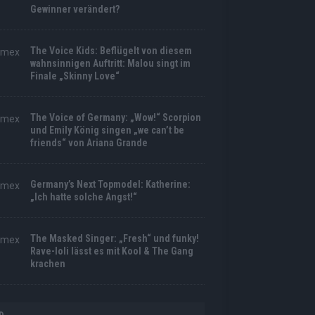
Gewinner verändert?
The Voice Kids: Beflügelt von diesem
wahnsinnigen Auftritt: Malou singt im
Finale „Skinny Love“
The Voice of Germany: „Wow!“ Scorpion
und Emily König singen „we can’t be
friends“ von Ariana Grande
Germany’s Next Topmodel: Katherine:
„Ich hatte solche Angst!“
The Masked Singer: „Fresh“ und funky!
Rave-Ioli lässt es mit Kool & The Gang
krachen