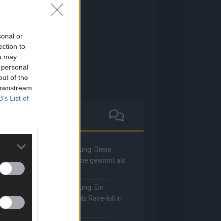
sonal or
ection to
ou may
 personal
out of the
 downstream
B’s List of
he Masked Singer: Enthüllung: Diese
oderatorin und Comedienne gewinnt als
uuhnika
he Masked Singer: Enthüllung: Ein
eutscher Sänger hat sich als Rave-Ioli in
ie Herzen gesungen