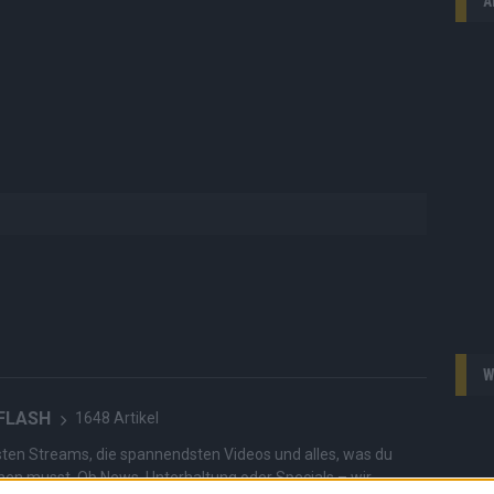
A
W
 FLASH
1648 Artikel
hesten Streams, die spannendsten Videos und alles, was du
en musst. Ob News, Unterhaltung oder Specials – wir