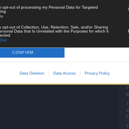
T
to opt-out of processing my Personal Data for Targeted
M
ing.
„
In
T
o opt-out of Collection, Use, Retention, Sale, and/or Sharing
ersonal Data that Is Unrelated with the Purposes for which it
b
lected.
Out
T
d
CONFIRM
T
P
T
Data Deletion
Data Access
Privacy Policy
W
T
M
T
ö
E
T