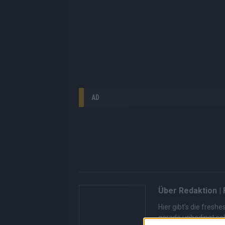
AD
Über Redaktion |
Hier gibt’s die fres
gerade unbedingt seh