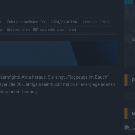
y
· Zuletzt aktualisiert: 08.11.2024, 21:40 Uhr
· Lesezeit: 1 Min.
en
abonnieren
Newsletter abonnieren
eamfights Alina heraus. Sie singt „Flugzeuge im Bauch“
F
er. Die 20-Jährige beeindruckt mit ihrer energiegeladenen
cksstarken Gesang.
M