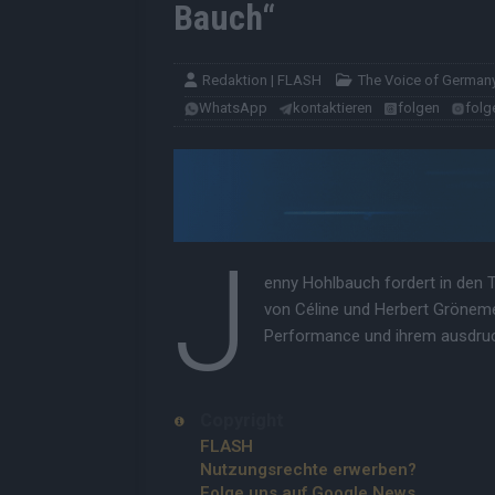
Bauch“
Redaktion | FLASH
The Voice of German
WhatsApp
kontaktieren
folgen
folg
J
enny Hohlbauch fordert in den T
von Céline und Herbert Grönemey
Performance und ihrem ausdru
Copyright
FLASH
Nutzungsrechte erwerben?
Folge uns auf Google News