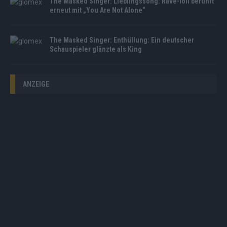
The Masked Singer: Lieblingssong: Rave-Ioli berührt
erneut mit „You Are Not Alone“
The Masked Singer: Enthüllung: Ein deutscher
Schauspieler glänzte als King
ANZEIGE