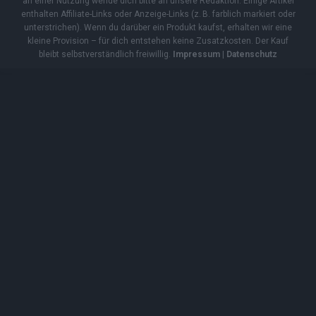
Copyright
© 2019 - 2025 | cozmo infinity n.e.V. | cozmo media group
Verlag Raffi Gasser |
FLASH
ist deine zuverlässige Quelle für aktuelle
Nachrichten aus Deutschland und der Welt. Wir berichten unabhängig,
fundiert und verständlich – online, mobil und crossmedial.
Alle Inhalte
auf dieser Website – Texte, Videos, Logos und Design – sind
urheberrechtlich geschützt
. Kopieren, Vervielfältigen oder
Weitergeben ohne unsere Zustimmung ist nicht erlaubt. Bei Interesse
an einer Nutzung wende dich bitte an unsere Redaktion. Einige Artikel
enthalten Affiliate-Links oder Anzeige-Links (z. B. farblich markiert oder
unterstrichen). Wenn du darüber ein Produkt kaufst, erhalten wir eine
kleine Provision – für dich entstehen keine Zusatzkosten. Der Kauf
bleibt selbstverständlich freiwillig.
Impressum
|
Datenschutz