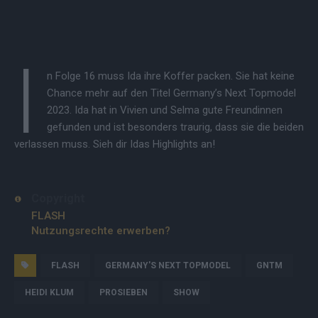
I
n Folge 16 muss Ida ihre Koffer packen. Sie hat keine
Chance mehr auf den Titel Germany’s Next Topmodel
2023. Ida hat in Vivien und Selma gute Freundinnen
gefunden und ist besonders traurig, dass sie die beiden
verlassen muss. Sieh dir Idas Highlights an!
Copyright
FLASH
Nutzungsrechte erwerben?
FLASH
GERMANY'S NEXT TOPMODEL
GNTM
HEIDI KLUM
PROSIEBEN
SHOW