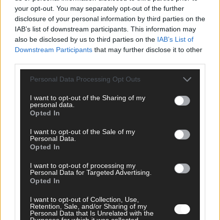
your opt-out. You may separately opt-out of the further
disclosure of your personal information by third parties on the
IAB’s list of downstream participants. This information may
also be disclosed by us to third parties on the
IAB’s List of
Downstream Participants
that may further disclose it to other
MEDIATHEK
third parties.
Personal Data Processing Opt Outs
Mehr Schein als Sein – der frappierende
Bedeutungsverlust der Ursula von der Leyen
I want to opt-out of the Sharing of my
personal data.
Opted In
Germany’s Next Topmodel: Heidi lernt die Familien
I want to opt-out of the Sale of my
kennen – und überrascht mit einer besonderen
Personal Data.
Challenge!
Opted In
I want to opt-out of processing my
The Voice of Germany: Magischer Moment: Kathrin
Personal Data for Targeted Advertising.
German mit ihrer eigenen Ballade „Another Forever“
Opted In
I want to opt-out of Collection, Use,
Retention, Sale, and/or Sharing of my
Diese Lebensmittel können Pickel vorbeugen
Personal Data that Is Unrelated with the
Purposes for which it was collected.