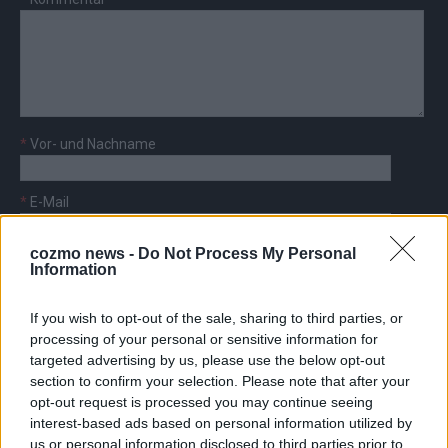
*
Vor- und Nachname
*
E-Mail
cozmo news -
Do Not Process My Personal
Information
If you wish to opt-out of the sale, sharing to third parties, or
AD
processing of your personal or sensitive information for
targeted advertising by us, please use the below opt-out
section to confirm your selection. Please note that after your
opt-out request is processed you may continue seeing
interest-based ads based on personal information utilized by
FOLGE UNS BEI FACEBOOK
us or personal information disclosed to third parties prior to