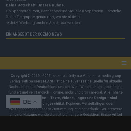
Deine Botschaft. Unsere Bühne.
Ob Sponsored Post, Banner oder individuelle Kooperation – erreiche
Deine Zielgruppe genau dort, wo sie aktiv ist.
➔
Jetzt Werbung buchen & sichtbar werden!
EIN ANGEBOT DER COZMO NEWS
Copyright
© 2019 - 2025 | cozmo infinity n.e.V. | cozmo media group
Verlag Raffi Gasser |
FLASH
ist deine zuverlässige Quelle für aktuelle
Nachrichten aus Deutschland und der Welt. Wir berichten unabhängig,
fundiert und verständlich – online, mobil und crossmedial.
Alle Inhalte
auf dieser Website – Texte, Videos, Logos und Design – sind
DE
urheberrechtlich geschützt
. Kopieren, Vervielfältigen oder
Weitergeben ohne unsere Zustimmung ist nicht erlaubt. Bei Interesse
an einer Nutzung wende dich bitte an unsere Redaktion. Einige Artikel
enthalten Affiliate-Links oder Anzeige-Links (z. B. farblich markiert oder
unterstrichen). Wenn du darüber ein Produkt kaufst, erhalten wir eine