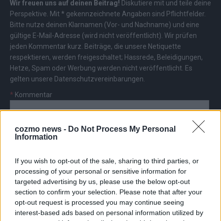
Wir freuen uns auf deinen Beitrag!
Diskutiere mit und teile deine
Perspektive. Mit * gekennzeichnete Angaben sind Pflichtfelder.
Bitte nutze deinen Klarnamen (Vor- und Nachname) und eine
gültige E-Mail-Adresse (wird nicht veröffentlicht). Wir prüfen
jeden Kommentar kurz. Beiträge, die unsere
Netiquette
respektieren, werden freigeschaltet; Hassrede, Beleidigungen,
Hetze, Spam oder Werbung werden nicht veröffentlicht. Es
gelten unsere
Datenschutzvereinbarungen
.
*
Kommentar
cozmo news -
Do Not Process My Personal
Information
If you wish to opt-out of the sale, sharing to third parties, or
*
Vor- und Nachname
processing of your personal or sensitive information for
targeted advertising by us, please use the below opt-out
section to confirm your selection. Please note that after your
*
E-Mail
opt-out request is processed you may continue seeing
interest-based ads based on personal information utilized by