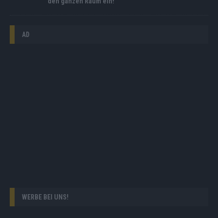
den ganzen Raum ein!
AD
WERBE BEI UNS!