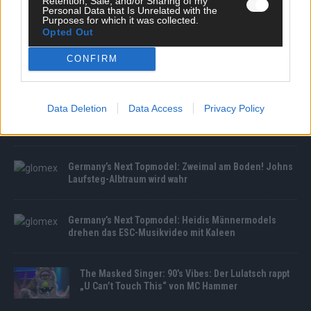
Retention, Sale, and/or Sharing of my
Personal Data that Is Unrelated with the
Purposes for which it was collected.
Opted Out
CONFIRM
MEDIATHEK
BRABUS 700 feiert Weltpremiere: Luxus-Power in
Data Deletion
Data Access
Privacy Policy
Pebble Beach enthüllt
Germany’s Next Topmodel: Zweimal am Boden! Johns
Laufsteg-Albtraum wird wahr
Germany’s Next Topmodel: Heidis Männermodels
drehen das ESC-Musikvideo mit Kaleen
The Masked Singer: 90’s Vibes: Der Lulatsch rappt
„U Can’t Touch This“ von MC Hammer