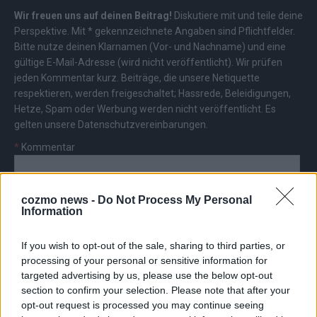
Wir freuen uns auf deinen Beitrag!
Diskutiere mit und teile deine
Perspektive. Mit * gekennzeichnete Angaben sind Pflichtfelder.
Bitte nutze deinen Klarnamen (Vor- und Nachname) und eine
gültige E-Mail-Adresse (wird nicht veröffentlicht). Wir prüfen
jeden Kommentar kurz. Beiträge, die unsere
Netiquette
respektieren, werden freigeschaltet; Hassrede, Beleidigungen,
Hetze, Spam oder Werbung werden nicht veröffentlicht. Es
gelten unsere
Datenschutzvereinbarungen
.
*
Kommentar
cozmo news -
Do Not Process My Personal
Information
If you wish to opt-out of the sale, sharing to third parties, or
*
Vor- und Nachname
processing of your personal or sensitive information for
targeted advertising by us, please use the below opt-out
section to confirm your selection. Please note that after your
*
E-Mail
opt-out request is processed you may continue seeing