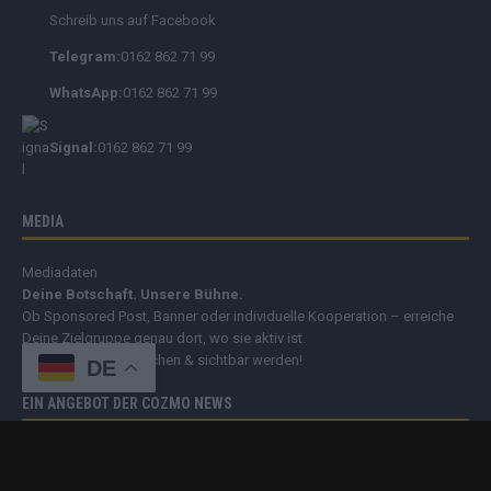
Schreib uns auf Facebook
Telegram:
0162 862 71 99
WhatsApp:
0162 862 71 99
Signal:
0162 862 71 99
MEDIA
Mediadaten
Deine Botschaft. Unsere Bühne.
Ob Sponsored Post, Banner oder individuelle Kooperation – erreiche
Deine Zielgruppe genau dort, wo sie aktiv ist.
➔
Jetzt Werbung buchen & sichtbar werden!
DE
EIN ANGEBOT DER COZMO NEWS