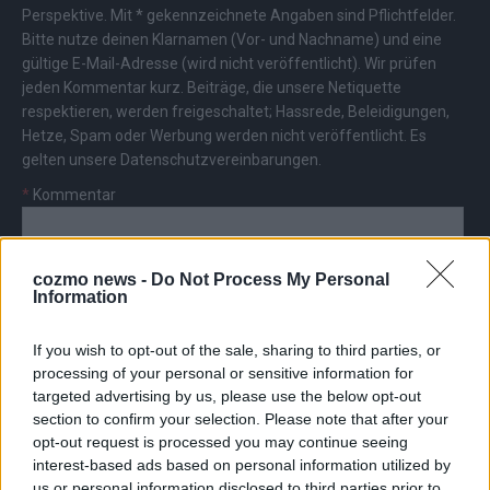
Perspektive. Mit * gekennzeichnete Angaben sind Pflichtfelder.
Bitte nutze deinen Klarnamen (Vor- und Nachname) und eine
gültige E-Mail-Adresse (wird nicht veröffentlicht). Wir prüfen
jeden Kommentar kurz. Beiträge, die unsere
Netiquette
respektieren, werden freigeschaltet; Hassrede, Beleidigungen,
Hetze, Spam oder Werbung werden nicht veröffentlicht. Es
gelten unsere
Datenschutzvereinbarungen
.
*
Kommentar
cozmo news -
Do Not Process My Personal
Information
If you wish to opt-out of the sale, sharing to third parties, or
*
Vor- und Nachname
processing of your personal or sensitive information for
targeted advertising by us, please use the below opt-out
*
E-Mail
section to confirm your selection. Please note that after your
opt-out request is processed you may continue seeing
interest-based ads based on personal information utilized by
us or personal information disclosed to third parties prior to