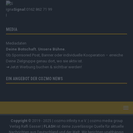
Signal:
0162 862 71 99
MEDIA
Mediadaten
Deine Botschaft. Unsere Bühne.
Ob Sponsored Post, Banner oder individuelle Kooperation – erreiche
Deine Zielgruppe genau dort, wo sie aktiv ist.
➔
Jetzt Werbung buchen & sichtbar werden!
EIN ANGEBOT DER COZMO NEWS
Copyright
© 2019 - 2025 | cozmo infinity n.e.V. | cozmo media group
Verlag Raffi Gasser |
FLASH
ist deine zuverlässige Quelle für aktuelle
Nachrichten aus Deutschland und der Welt. Wir berichten unabhängig,