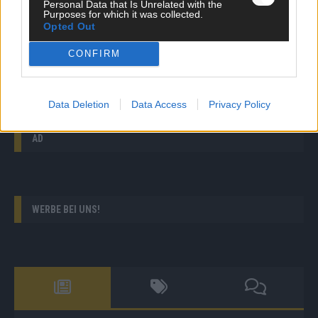
Personal Data that Is Unrelated with the
Purposes for which it was collected.
Germany’s Next Topmodel: Welches Male-Model muss
Opted Out
gehen?
CONFIRM
The Voice Kids: Doppelt hält besser: Amelie und Elias
singen mit vereinter Geschwister-Power!
Data Deletion
Data Access
Privacy Policy
AD
WERBE BEI UNS!