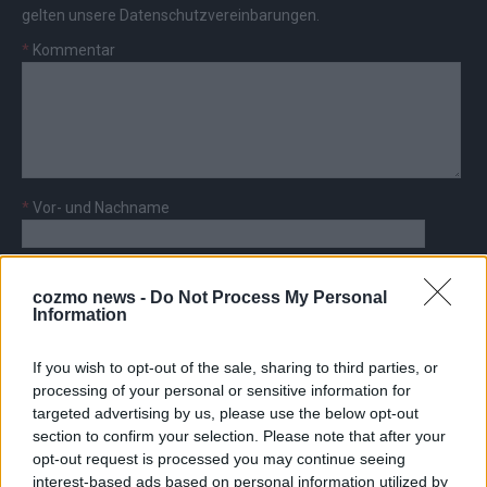
gelten unsere
Datenschutzvereinbarungen
.
*
Kommentar
*
Vor- und Nachname
*
E-Mail
cozmo news -
Do Not Process My Personal
Information
If you wish to opt-out of the sale, sharing to third parties, or
processing of your personal or sensitive information for
targeted advertising by us, please use the below opt-out
AD
section to confirm your selection. Please note that after your
opt-out request is processed you may continue seeing
interest-based ads based on personal information utilized by