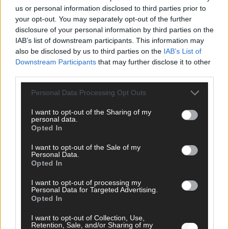
us or personal information disclosed to third parties prior to
FOLGE UNS BEI FACEBOOK
your opt-out. You may separately opt-out of the further
disclosure of your personal information by third parties on the
IAB’s list of downstream participants. This information may
also be disclosed by us to third parties on the
IAB’s List of
Downstream Participants
that may further disclose it to other
third parties.
MEDIATHEK
Personal Data Processing Opt Outs
The Voice of Germany: Gabriela singt Whitney
I want to opt-out of the Sharing of my
Houstons „I Look To You“ und verzaubert das
personal data.
Publikum!
Opted In
I want to opt-out of the Sale of my
Personal Data.
The Voice of Germany: Gewinnerin Jennifer Lynn
Opted In
performt unter Tränen „Light The Sky“
I want to opt-out of processing my
Personal Data for Targeted Advertising.
The Masked Singer: Der Mustang und der
Opted In
Schuhschnabel begeistern mit „Thank God It’s
Christmas“
I want to opt-out of Collection, Use,
Retention, Sale, and/or Sharing of my