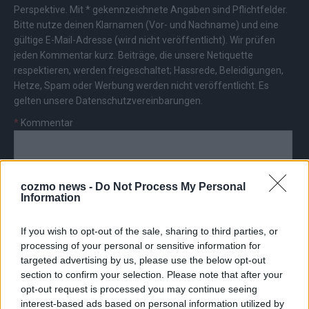
Perspektive. Mit * gekennzeichnete Angaben sind Pflichtfelder.
Bitte nutze deinen Klarnamen (Vor- und Nachname) und eine
gültige E-Mail-Adresse (wird nicht veröffentlicht). Wir prüfen
jeden Kommentar kurz. Beiträge, die unsere
Netiquette
respektieren, werden freigeschaltet; Hassrede, Beleidigungen,
Hetze, Spam oder Werbung werden nicht veröffentlicht. Es
gelten unsere
Datenschutzvereinbarungen
.
*
Kommentar
cozmo news -
Do Not Process My Personal
Information
*
Vor- und Nachname
If you wish to opt-out of the sale, sharing to third parties, or
processing of your personal or sensitive information for
targeted advertising by us, please use the below opt-out
*
E-Mail
section to confirm your selection. Please note that after your
opt-out request is processed you may continue seeing
interest-based ads based on personal information utilized by