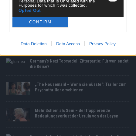
Personal Data that Is Unrelated with the
Purposes for which it was collected.
Opted Out
CONFIRM
MEDIATHEK
The Voice of Germany: Jessica Wiest singt „Ich lebe“
– kann sie die Coaches überzeugen?
Data Deletion
Data Access
Privacy Policy
Germany’s Next Topmodel: Zitterpartie: Für wen endet
die Reise?
„The Housemaid – Wenn sie wüsste“: Trailer zum
Psychothriller erschienen
Mehr Schein als Sein – der frappierende
Bedeutungsverlust der Ursula von der Leyen