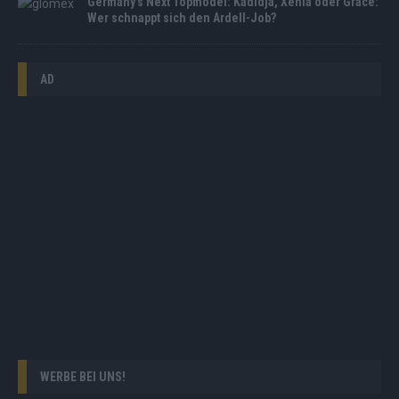
Germany’s Next Topmodel: Kadidja, Xenia oder Grace:
Wer schnappt sich den Ardell-Job?
AD
WERBE BEI UNS!