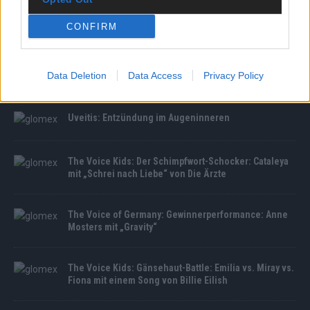
CONFIRM
MEDIATHEK
IAA 2025: Merz fordert Technologieoffenheit in der
Data Deletion
Data Access
Privacy Policy
Autoindustrie
Uveitis: Entzündung im Augeninneren
The Voice Kids: Der Schimpfwort-Schocker: Cataleya
mit „Schrei nach Liebe“ von Die Ärzte
The Voice of Germany: Gewinnerperformance: Anne
Mosters mit „Gravity“
The Voice Kids: Gänsehaut-Battle: Emilia vs. Miray vs.
Fiona mit einem Song von Billie Eilish