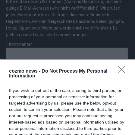
Bitte nutze deinen Klarnamen (Vor- und Nachname) und eine
gültige E-Mail-Adresse (wird nicht veröffentlicht). Wir prüfen
jeden Kommentar kurz. Beiträge, die unsere
Netiquette
respektieren, werden freigeschaltet; Hassrede, Beleidigungen,
Hetze, Spam oder Werbung werden nicht veröffentlicht. Es
gelten unsere
Datenschutzvereinbarungen
.
*
Kommentar
cozmo news -
Do Not Process My Personal
Information
*
Vor- und Nachname
If you wish to opt-out of the sale, sharing to third parties, or
processing of your personal or sensitive information for
targeted advertising by us, please use the below opt-out
*
E-Mail
section to confirm your selection. Please note that after your
opt-out request is processed you may continue seeing
interest-based ads based on personal information utilized by
us or personal information disclosed to third parties prior to
your opt-out. You may separately opt-out of the further