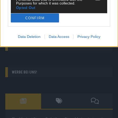
The Voice of Germany: Folk-Rock-Battle: Marc und
Purposes for which it was collected.
Hannes spielen & singen Mumford & Sons „I Will
Opted Out
Wait“
CONFIRM
Machtkampf in Berlin: Bas fordert Merz offen heraus!
Data Deletion
Data Access
Privacy Policy
AD
WERBE BEI UNS!