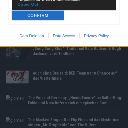
Opted Out
MEDIATHEK
CONFIRM
Germany’s Next Topmodel: Post von Heidi: Mit dieser
Überraschung haben die Models nicht gerechnet
Data Deletion
Data Access
Privacy Policy
„Song Sung Blue“: Trailer mit Kate Hudson & Hugh
Jackman veröffentlicht
Auch ohne Draisaitl: DEB-Team wahrt Chance auf
das Viertelfinale
The Voice of Germany: „Numb/Encore“ im Battle-Ring:
Fabio und Nico liefern sich ein episches Duell!
The Masked Singer: Der Flip Flop und das Mysterium
singen „Mr. Brightside“ von The Killers