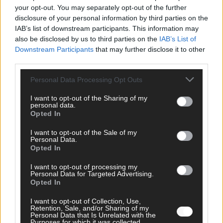
your opt-out. You may separately opt-out of the further
disclosure of your personal information by third parties on the
AD
IAB’s list of downstream participants. This information may
also be disclosed by us to third parties on the
IAB’s List of
Downstream Participants
that may further disclose it to other
third parties.
Personal Data Processing Opt Outs
I want to opt-out of the Sharing of my
personal data.
Opted In
I want to opt-out of the Sale of my
Personal Data.
Opted In
I want to opt-out of processing my
Personal Data for Targeted Advertising.
FOLGE UNS BEI FACEBOOK
Opted In
I want to opt-out of Collection, Use,
Retention, Sale, and/or Sharing of my
Personal Data that Is Unrelated with the
Purposes for which it was collected.