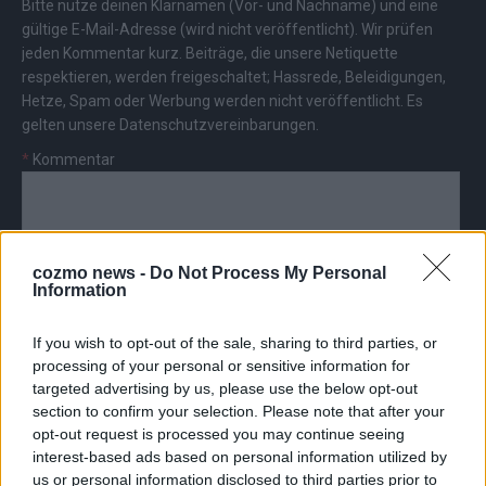
Bitte nutze deinen Klarnamen (Vor- und Nachname) und eine
gültige E-Mail-Adresse (wird nicht veröffentlicht). Wir prüfen
jeden Kommentar kurz. Beiträge, die unsere
Netiquette
respektieren, werden freigeschaltet; Hassrede, Beleidigungen,
Hetze, Spam oder Werbung werden nicht veröffentlicht. Es
gelten unsere
Datenschutzvereinbarungen
.
*
Kommentar
cozmo news -
Do Not Process My Personal
Information
*
Vor- und Nachname
If you wish to opt-out of the sale, sharing to third parties, or
processing of your personal or sensitive information for
*
E-Mail
targeted advertising by us, please use the below opt-out
section to confirm your selection. Please note that after your
opt-out request is processed you may continue seeing
interest-based ads based on personal information utilized by
us or personal information disclosed to third parties prior to