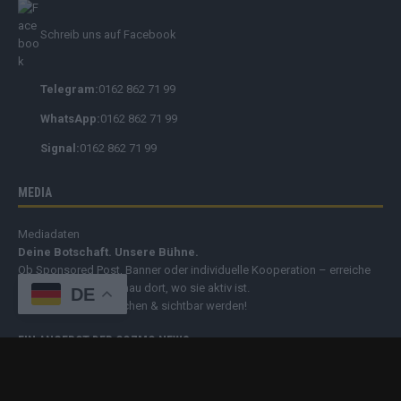
Schreib uns auf Facebook
Telegram:
0162 862 71 99
WhatsApp:
0162 862 71 99
Signal:
0162 862 71 99
MEDIA
Mediadaten
Deine Botschaft. Unsere Bühne.
Ob Sponsored Post, Banner oder individuelle Kooperation – erreiche
Deine Zielgruppe genau dort, wo sie aktiv ist.
DE
➔
Jetzt Werbung buchen & sichtbar werden!
EIN ANGEBOT DER COZMO NEWS