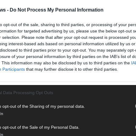
 FLASH
1648 Artikel
ws -
Do Not Process My Personal Information
hesten Streams, die spannendsten Videos und alles, was du
en musst. Ob News, Unterhaltung oder Specials – wir
to opt-out of the sale, sharing to third parties, or processing of your per
te direkt auf den Screen, live oder on-demand. Unsere
formation for targeted advertising by us, please use the below opt-out s
ie Clips, Streams und Highlights extra für dich. Kein langes
r selection. Please note that after your opt-out request is processed y
n durch endlose Seiten – einfach einschalten, mitfiebern und
eing interest-based ads based on personal information utilized by us or
disclosed to third parties prior to your opt-out. You may separately opt-
losure of your personal information by third parties on the IAB’s list of
. This information may also be disclosed by us to third parties on the
IA
Participants
that may further disclose it to other third parties.
l Data Processing Opt Outs
T
M
o opt-out of the Sharing of my personal data.
 mit und teile deine Perspektive. Mit * gekennzeichnete
M
In
n Klarnamen (Vor- und Nachname) und eine gültige E-Mail-
T
en jeden Kommentar kurz. Beiträge, die unsere
Netiquette
d
o opt-out of the Sale of my Personal Data.
e, Beleidigungen, Hetze, Spam oder Werbung werden nicht
d
In