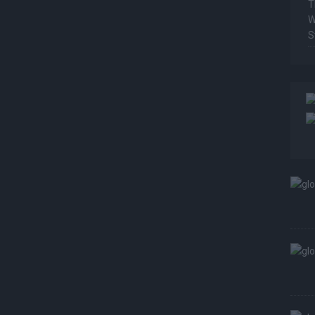
T
W
S