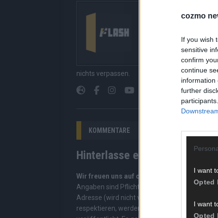
Über Redaktion |
cozmo ne
Hier gibt’s die fres
gerade unbedingt seh
If you wish 
bringen dir die Inhal
sensitive in
Redaktion kuratiert d
confirm you
Suchen, kein Scrolle
continue se
nichts verpassen.
information 
further disc
participants
Downstream 
KOMMENTARE
Persona
Hinterlasse einen Kommentar
I want t
Wir freuen uns auf deinen Beitrag!
Diskutiere
Opted 
Angaben sind Pflichtfelder. Bitte nutze deine
Adresse (wird nicht veröffentlicht). Wir prüf
I want t
respektieren, werden freigeschaltet; Hassred
Opted 