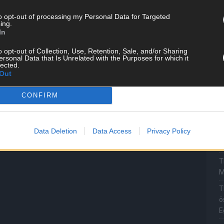
ereinbarungen
.
T
to opt-out of processing my Personal Data for Targeted
ing.
M
In
„
o opt-out of Collection, Use, Retention, Sale, and/or Sharing
T
ersonal Data that Is Unrelated with the Purposes for which it
b
lected.
Out
T
d
CONFIRM
T
P
Data Deletion
Data Access
Privacy Policy
T
W
T
M
T
ö
E