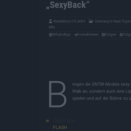
„SexyBack“
Redaktion | FLASH
Germany's Next Top
Min.
WhatsApp
kontaktieren
folgen
folg
B
ringen die GNTM-Models sexy ba
Walk an, sondern auch eine L
spielen und auf der Bühne zu
Copyright
FLASH