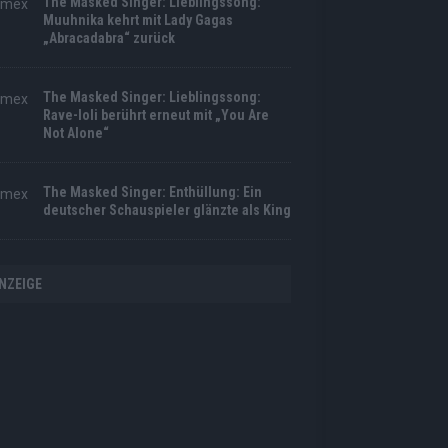
The Masked Singer: Lieblingssong:
Muuhnika kehrt mit Lady Gagas
„Abracadabra“ zurück
The Masked Singer: Lieblingssong:
Rave-Ioli berührt erneut mit „You Are
Not Alone“
The Masked Singer: Enthüllung: Ein
deutscher Schauspieler glänzte als King
NZEIGE