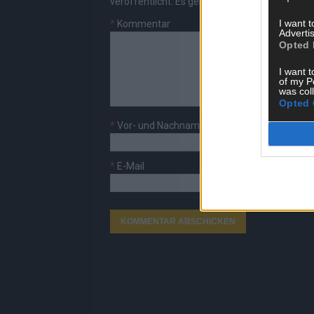
veröffentlicht. Es gelten unsere
Datenschutzv
I want 
*
Kommentar
Advertis
Opted 
I want t
of my P
was col
Opted 
*
Vor- und Nachname
*
E-Mail