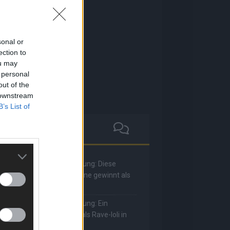
sonal or
ection to
ou may
 personal
out of the
 downstream
B’s List of
he Masked Singer: Enthüllung: Diese
oderatorin und Comedienne gewinnt als
uuhnika
he Masked Singer: Enthüllung: Ein
eutscher Sänger hat sich als Rave-Ioli in
ie Herzen gesungen