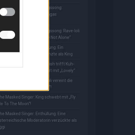
he Masked Singer: Lieblingssong:
uuhnika kehrt mit Lady Gagas
Abracadabra“ zurück
he Masked Singer: Lieblingssong: Rave-Ioli
erührt erneut mit „You Are Not Alone“
he Masked Singer: Enthüllung: Ein
eutscher Schauspieler glänzte als King
he Masked Singer: Billie Eilish trifft Kuh-
ower! Muuhnika verzaubert mit „Lovely“
he Masked Singer: Rave-Ioli vereint die
elt mit „We Are The World“!
he Masked Singer: King schwebt mit „Fly
e To The Moon“!
he Masked Singer: Enthüllung: Eine
sterreichische Moderatorin verzückte als
ggi