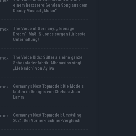
einem herzzerreißenden Song aus dem
Disney Musical „Mulan“
The Voice of Germany: „Teenage
Dream“: Maël & Jonas sorgen für beste
Unterhaltung!
The Voice Kids: Süßer als eine ganze
Schokoladenfabrik: Athanasios singt
„Lieb mich“ von Ayliva
Germany’s Next Topmodel: Die Models
laufen in Designs von Chelsea Jean
Lamm
Germany’s Next Topmodel: Umstyling
2024: Der Vorher-nachher-Vergleich